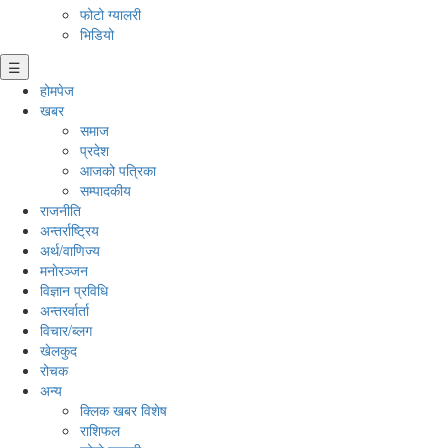
फोटो ग्यालरी
भिडियो
☰
होमपेज
खबर
समाज
प्रदेश
आजको पत्रिका
सम्पादकीय
राजनीति
अन्तर्राष्ट्रिय
अर्थ/वाणिज्य
मनाेरञ्जन
विज्ञान प्रविधि
अन्तरर्वार्ता
विचार/ब्लग
खेलकुद
रोचक
अन्य
क्लिक खबर विशेष
राशिफल