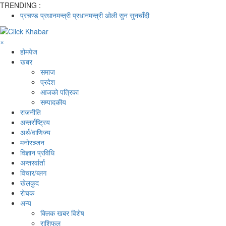
TRENDING :
प्रचण्ड
प्रधानमन्त्री
प्रधानमन्त्री ओली
सुन
सुनचाँदी
×
होमपेज
खबर
समाज
प्रदेश
आजको पत्रिका
सम्पादकीय
राजनीति
अन्तर्राष्ट्रिय
अर्थ/वाणिज्य
मनाेरञ्जन
विज्ञान प्रविधि
अन्तरर्वार्ता
विचार/ब्लग
खेलकुद
रोचक
अन्य
क्लिक खबर विशेष
राशिफल