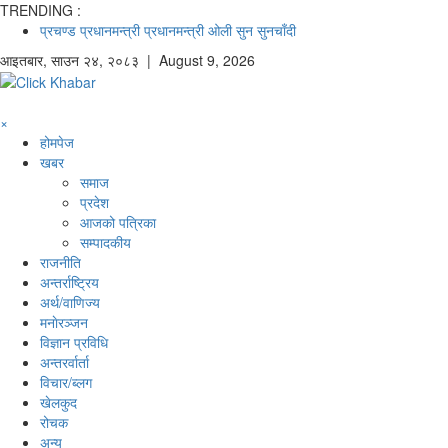
TRENDING :
प्रचण्ड
प्रधानमन्त्री
प्रधानमन्त्री ओली
सुन
सुनचाँदी
आइतबार
,
साउन
२४
,
२०८३
| August 9, 2026
×
होमपेज
खबर
समाज
प्रदेश
आजको पत्रिका
सम्पादकीय
राजनीति
अन्तर्राष्ट्रिय
अर्थ/वाणिज्य
मनाेरञ्जन
विज्ञान प्रविधि
अन्तरर्वार्ता
विचार/ब्लग
खेलकुद
रोचक
अन्य