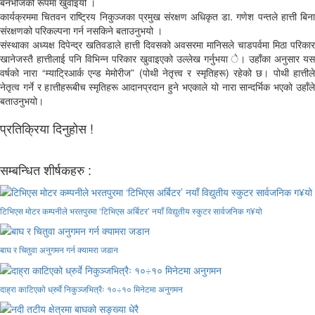
बनभोजको रूपमा खुवाइयो ।
कार्यक्रममा चितवन राष्ट्रिय निकुञ्जका प्रमुख संरक्षण अधिकृत डा. गणेश पन्तले हात्ती बिना
संरक्षणको परिकल्पना गर्न नसकिने बताउनुभयो ।
संस्थाका अध्यक्ष दिपेन्द्र खतिवडाले हात्ती दिवसको अवसरमा मानिसले चाडपर्वमा मिठा परिकार
खानेजस्तै हात्तीलाई पनि विभिन्न परिकार खुवाइएको उल्लेख गर्नुभया े। उहाँका अनुसार यस
वर्षको नारा “म्याट्रिआर्क एन्ड मेमोरीज” (पोथी नेतृत्त्व र स्मृतिहरू) रहेको छ। पोथी हात्तीले
नेतृत्व गर्ने र हात्तीहरूबीच स्मृतिहरू आदानप्रदान हुने भएकाले यो नारा सान्दर्भिक भएको उहाँले
बताउनुभयो।
प्रतिक्रिया दिनुहोस !
सम्बन्धित शीर्षकहरु :
टिभिएस मोटर कम्पनीले भरतपुरमा ‘टिभिएस अर्बिटर’ नयाँ विद्युतीय स्कुटर सार्वजनिक ग¥यो
बाघ र चितुवा अनुगमन गर्न क्यामरा जडान
दाह्रा काटिएको ध्रुर्वे निकुञ्जभित्रैः १०÷१० मिनेटमा अनुगमन