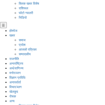
क्लिक खबर विशेष
राशिफल
फोटो ग्यालरी
भिडियो
☰
होमपेज
खबर
समाज
प्रदेश
आजको पत्रिका
सम्पादकीय
राजनीति
अन्तर्राष्ट्रिय
अर्थ/वाणिज्य
मनाेरञ्जन
विज्ञान प्रविधि
अन्तरर्वार्ता
विचार/ब्लग
खेलकुद
रोचक
अन्य