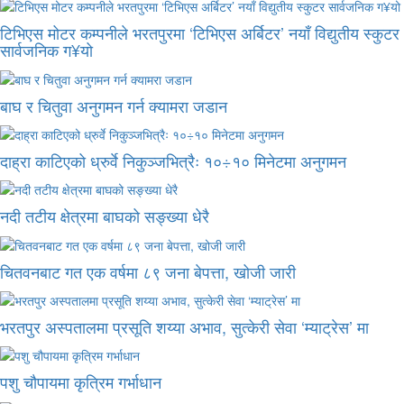
टिभिएस मोटर कम्पनीले भरतपुरमा ‘टिभिएस अर्बिटर’ नयाँ विद्युतीय स्कुटर
सार्वजनिक ग¥यो
बाघ र चितुवा अनुगमन गर्न क्यामरा जडान
दाह्रा काटिएको ध्रुर्वे निकुञ्जभित्रैः १०÷१० मिनेटमा अनुगमन
नदी तटीय क्षेत्रमा बाघको सङ्ख्या धेरै
चितवनबाट गत एक वर्षमा ८९ जना बेपत्ता, खोजी जारी
भरतपुर अस्पतालमा प्रसूति शय्या अभाव, सुत्केरी सेवा ‘म्याट्रेस’ मा
पशु चौपायमा कृत्रिम गर्भाधान