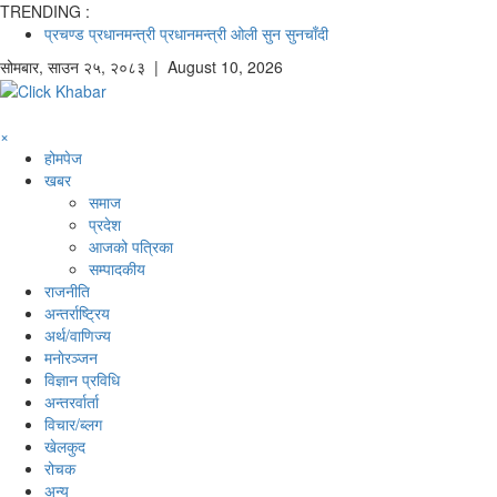
TRENDING :
प्रचण्ड
प्रधानमन्त्री
प्रधानमन्त्री ओली
सुन
सुनचाँदी
सोमबार
,
साउन
२५
,
२०८३
| August 10, 2026
×
होमपेज
खबर
समाज
प्रदेश
आजको पत्रिका
सम्पादकीय
राजनीति
अन्तर्राष्ट्रिय
अर्थ/वाणिज्य
मनाेरञ्जन
विज्ञान प्रविधि
अन्तरर्वार्ता
विचार/ब्लग
खेलकुद
रोचक
अन्य