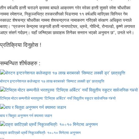
तीन वर्षअघि हात्ती चराउने क्रममा बाघले आक्रमण गरेर मरेका हात्ती सुसारे रमेश चौधरीका
नाममा रमेशगज, निकुञ्जभित्र तस्करसँगको भिडन्तमा ११ वर्षअघि मारिएका सिनियर गेम
स्काउट शेषचन्द्र चौधरीका नाममा शेषचन्द्रगज नामाकरण गरिएको संरक्षण अधिकृत पन्तले
बताए। “प्रजनन केन्द्रमा जङ्गली हात्ती नानापाटेघर, ध्रुवे, गोविन्दे, रोनाल्डो, कृष्णे लगायत
आएर संसर्ग गर्दछन्। यहाँ जन्मिएका छावाहरू तिनैका सन्तान भएको अनुमान छ”, उनले भने।
प्रतिक्रिया दिनुहोस !
सम्बन्धित शीर्षकहरु :
बोस्टन इन्टरनेशनल कलेजद्वारा १७ लाख बराबरको ‘सिम्याट लक्की ड्र’ छात्रवृत्ति
टिभिएस मोटर कम्पनीले भरतपुरमा ‘टिभिएस अर्बिटर’ नयाँ विद्युतीय स्कुटर सार्वजनिक ग¥यो
बाघ र चितुवा अनुगमन गर्न क्यामरा जडान
दाह्रा काटिएको ध्रुर्वे निकुञ्जभित्रैः १०÷१० मिनेटमा अनुगमन