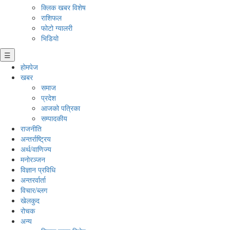
क्लिक खबर विशेष
राशिफल
फोटो ग्यालरी
भिडियो
☰
होमपेज
खबर
समाज
प्रदेश
आजको पत्रिका
सम्पादकीय
राजनीति
अन्तर्राष्ट्रिय
अर्थ/वाणिज्य
मनाेरञ्जन
विज्ञान प्रविधि
अन्तरर्वार्ता
विचार/ब्लग
खेलकुद
रोचक
अन्य