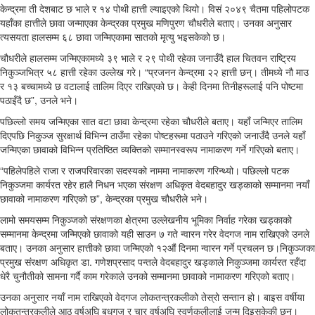
केन्द्रमा ती देशबाट छ भाले र १४ पोथी हात्ती ल्याइएको थियो। विसं २०४९ चैतमा पहिलोपटक
यहाँका हात्तीले छावा जन्माएका केन्द्रका प्रमुख मणिपुरण चौधरीले बताए। उनका अनुसार
त्यसयता हालसम्म ६८ छावा जन्मिएकामा सातको मृत्यु भइसकेको छ।
चौधरीले हालसम्म जन्मिएकामध्ये ३९ भाले र २९ पोथी रहेका जनाउँदै हाल चितवन राष्ट्रिय
निकुञ्जभित्र ५८ हात्ती रहेका उल्लेख गरे। “प्रजनन केन्द्रमा २२ हात्ती छन्। तीमध्ये नौ माउ
र १३ बच्चामध्ये छ वटालाई तालिम दिएर राखिएको छ। केही दिनमा तिनीहरूलाई पनि पोष्टमा
पठाइँदै छ”, उनले भने।
पछिल्लो समय जन्मिएका सात वटा छावा केन्द्रमा रहेका चौधरीले बताए। यहाँ जन्मिएर तालिम
दिएपछि निकुञ्ज सुरक्षार्थ विभिन्न ठाउँमा रहेका पोष्टहरूमा पठाउने गरिएको जनाउँदै उनले यहाँ
जन्मिएका छावाको विभिन्न प्रतिष्ठित व्यक्तिको सम्मानस्वरूप नामाकरण गर्ने गरिएको बताए।
“पहिलेपहिले राजा र राजपरिवारका सदस्यको नाममा नामाकरण गरिन्थ्यो। पछिल्लो पटक
निकुञ्जमा कार्यरत रहेर हालै निधन भएका संरक्षण अधिकृत वेदबहादुर खड्काको सम्मानमा नयाँ
छावाको नामाकरण गरिएको छ”, केन्द्रका प्रमुख चौधरीले भने।
लामो समयसम्म निकुञ्जको संरक्षणका क्षेत्रमा उल्लेखनीय भूमिका निर्वाह गरेका खड्काको
सम्मानमा केन्द्रमा जन्मिएको छावाको यही साउन ७ गते न्वारन गरेर वेदगज नाम राखिएको उनले
बताए। उनका अनुसार हात्तीको छावा जन्मिएको १२औं दिनमा न्वारन गर्ने प्रचलन छ।निकुञ्जका
प्रमुख संरक्षण अधिकृत डा. गणेशप्रसाद पन्तले वेदबहादुर खड्काले निकुञ्जमा कार्यरत रहँदा
धेरै चुनौतीको सामना गर्दै काम गरेकाले उनको सम्मानमा छावाको नामाकरण गरिएको बताए।
उनका अनुसार नयाँ नाम राखिएको वेदगज लोकतन्त्रकलीको तेस्रो सन्तान हो। बाइस वर्षीया
लोकतन्त्रकलीले आठ वर्षअघि बुधगज र चार वर्षअघि स्वर्णकलीलाई जन्म दिइसकेकी छन्।