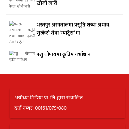
खोजी जारी
भरतपुर अस्पतालमा प्रसूति शय्या अभाव,
सुत्केरी सेवा ‘म्याट्रेस’ मा
पशु चौपायमा कृत्रिम गर्भाधान
अयोध्या मिडिया प्रा. लि. द्वारा संचालित
दर्ता नम्बर: 00161/079/080