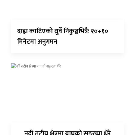
दाह्रा काटिएको ध्रुर्वे निकुञ्जभित्रैः १०÷१०
मिनेटमा अनुगमन
नदी तटीय क्षेत्रमा बाघको सङ्ख्या धेरै