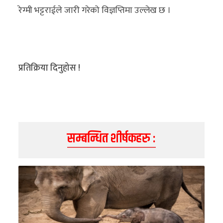
अन्य
रेग्मी भट्टराईले जारी गरेको विज्ञप्तिमा उल्लेख छ ।
क्लिक
खबर
विशेष
प्रतिक्रिया दिनुहोस !
राशिफल
फोटो
ग्यालरी
सम्बन्धित शीर्षकहरु :
भिडियो