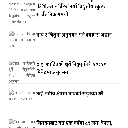
‘टिभिएस अर्बिटर’ नयाँ विद्युतीय स्कुटर
सार्वजनिक ग¥यो
बाघ र चितुवा अनुगमन गर्न क्यामरा जडान
दाह्रा काटिएको ध्रुर्वे निकुञ्जभित्रैः १०÷१०
मिनेटमा अनुगमन
नदी तटीय क्षेत्रमा बाघको सङ्ख्या धेरै
चितवनबाट गत एक वर्षमा ८९ जना बेपत्ता,