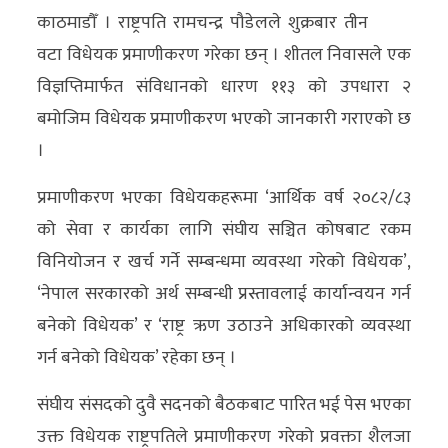
काठमाडौँ । राष्ट्रपति रामचन्द्र पौडेलले शुक्रबार तीन
अर्थ/
वटा विधेयक प्रमाणीकरण गरेका छन् । शीतल निवासले एक
वाणिज्य
विज्ञप्तिमार्फत संविधानको धारण ११३ को उपधारा २
बमोजिम विधेयक प्रमाणीकरण भएको जानकारी गराएको छ
मनाेरञ्जन
।
विज्ञान
प्रमाणीकरण भएका विधेयकहरूमा ‘आर्थिक वर्ष २०८२/८३
प्रविधि
को सेवा र कार्यका लागि संघीय सञ्चित कोषबाट रकम
अन्तरर्वार्ता
विनियोजन र खर्च गर्ने सम्बन्धमा व्यवस्था गरेको विधेयक’,
‘नेपाल सरकारको अर्थ सम्बन्धी प्रस्तावलाई कार्यान्वयन गर्न
विचार/
बनेको विधेयक’ र ‘राष्ट्र ऋण उठाउने अधिकारको व्यवस्था
ब्लग
गर्न बनेको विधेयक’ रहेका छन् ।
खेलकुद
संघीय संसदको दुवै सदनको बैठकबाट पारित भई पेस भएका
रोचक
उक्त विधेयक राष्ट्रपतिले प्रमाणीकरण गरेको प्रवक्ता शैलजा