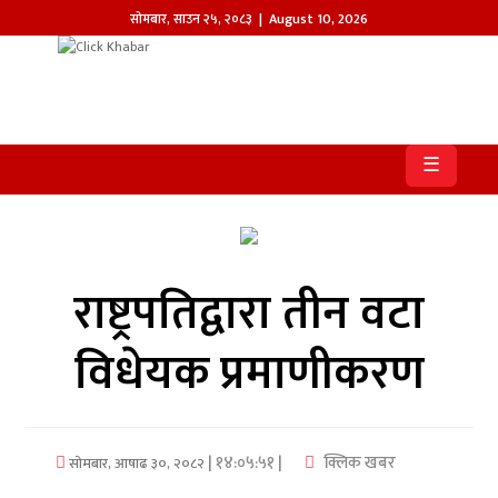
सोमबार
,
साउन
२५
,
२०८३
| August 10, 2026
होमपेज
खबर
☰
समाज
प्रदेश
राष्ट्रपतिद्वारा तीन वटा
आजको
पत्रिका
विधेयक प्रमाणीकरण
सम्पादकीय
राजनीति
| १४:०५:५१ |
क्लिक खबर
सोमबार, आषाढ ३०, २०८२
अन्तर्राष्ट्रिय