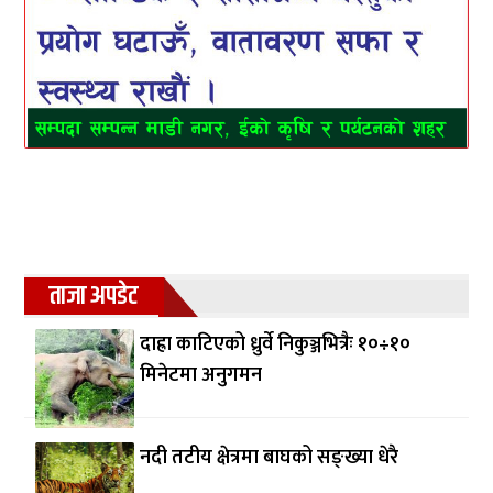
ताजा अपडेट
दाह्रा काटिएको ध्रुर्वे निकुञ्जभित्रैः १०÷१०
मिनेटमा अनुगमन
नदी तटीय क्षेत्रमा बाघको सङ्ख्या धेरै