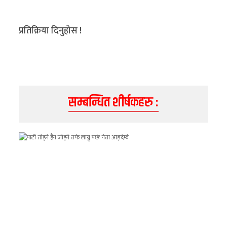
अन्य
प्रतिक्रिया दिनुहोस !
क्लिक
खबर
विशेष
राशिफल
सम्बन्धित शीर्षकहरु :
फोटो
ग्यालरी
भिडियो