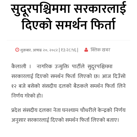
सुदूरपश्चिममा सरकारलाई
अर्थ/
दिएको समर्थन फिर्ता
वाणिज्य
मनाेरञ्जन
| १३:२८:५६ |
क्लिक खबर
शुक्रबार, आषाढ २०, २०८२
विज्ञान
प्रविधि
कैलाली । नागरिक उन्मुक्ति पार्टीले सुदूरपश्चिममा
अन्तरर्वार्ता
सरकारलाई दिएको समर्थन फिर्ता लिएको छ। आज दिउँसो
१२ बजे बसेको संसदीय दलको बैठकले समर्थन फिर्ता लिने
विचार/
निर्णय गरेको हो।
ब्लग
प्रदेश संसदीय दलका नेता घनश्याम चौधरीले केन्द्रको निर्णय
खेलकुद
अनुसार सरकारलाई दिएको समर्थन फिर्ता लिएको बताए।
रोचक