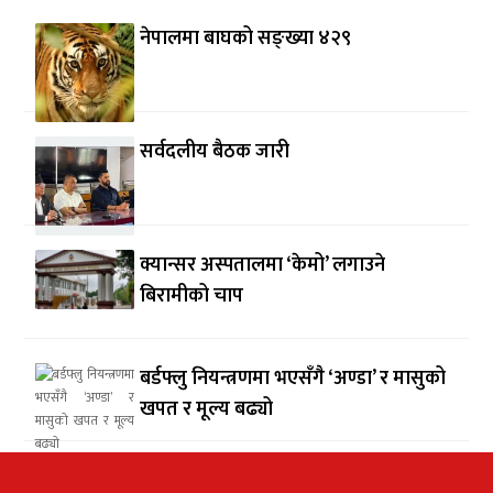
नेपालमा बाघको सङ्ख्या ४२९
सर्वदलीय बैठक जारी
क्यान्सर अस्पतालमा ‘केमो’ लगाउने
बिरामीको चाप
बर्डफ्लु नियन्त्रणमा भएसँगै ‘अण्डा’ र मासुको
खपत र मूल्य बढ्यो