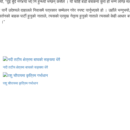
भयो, “दुई बुँदे नग¥या भए नि हुन्थ्यो भन्छन् कसैले । यो चाहिँ बडो बचकना कुरा हो भन्ने लाग्
उदेश्यले दाहालले निवासमै पत्रकार सम्मेलन गरेर स्पष्ट पार्नुभएको हो । उहाँले भन्नुभयो,
ो परिवर्तनको बाहक पार्टी हुनुको नाताले, त्यसको प्रमुख नेतृत्व हुनुको नाताले त्यसको केही आधार
ं ।”
नदी तटीय क्षेत्रमा बाघको सङ्ख्या धेरै
पशु चौपायमा कृत्रिम गर्भाधान