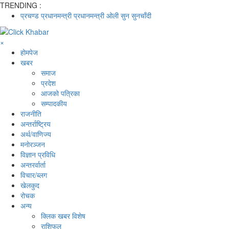
TRENDING :
प्रचण्ड
प्रधानमन्त्री
प्रधानमन्त्री ओली
सुन
सुनचाँदी
×
होमपेज
खबर
समाज
प्रदेश
आजको पत्रिका
सम्पादकीय
राजनीति
अन्तर्राष्ट्रिय
अर्थ/वाणिज्य
मनाेरञ्जन
विज्ञान प्रविधि
अन्तरर्वार्ता
विचार/ब्लग
खेलकुद
रोचक
अन्य
क्लिक खबर विशेष
राशिफल