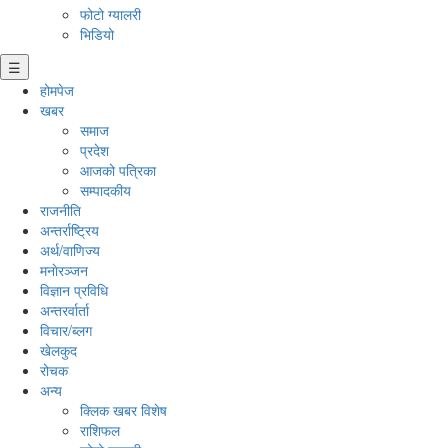
फोटो ग्यालरी
भिडियो
☰
होमपेज
खबर
समाज
प्रदेश
आजको पत्रिका
सम्पादकीय
राजनीति
अन्तर्राष्ट्रिय
अर्थ/वाणिज्य
मनाेरञ्जन
विज्ञान प्रविधि
अन्तरर्वार्ता
विचार/ब्लग
खेलकुद
रोचक
अन्य
क्लिक खबर विशेष
राशिफल