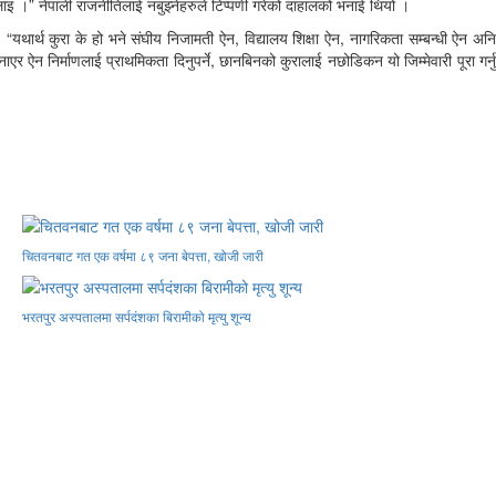
छ मलाइ ।” नेपाली राजनीतिलाई नबुझ्नेहरुले टिप्पणी गरेको दाहालको भनाई थियो ।
 “यथार्थ कुरा के हो भने संघीय निजामती ऐन, विद्यालय शिक्षा ऐन, नागरिकता सम्बन्धी ऐन अनि
 बनाएर ऐन निर्माणलाई प्राथमिकता दिनुपर्ने, छानबिनको कुरालाई नछोडिकन यो जिम्मेवारी पूरा गर्नु
चितवनबाट गत एक वर्षमा ८९ जना बेपत्ता, खोजी जारी
भरतपुर अस्पतालमा सर्पदंशका बिरामीको मृत्यु शून्य