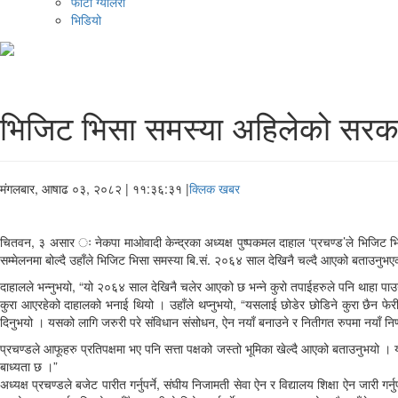
फोटो ग्यालरी
भिडियो
भिजिट भिसा समस्या अहिलेको सरकार 
मंगलबार, आषाढ ०३, २०८२
| ११:३६:३१ |
क्लिक खबर
चितवन, ३ असार ः नेकपा माओवादी केन्द्रका अध्यक्ष पुष्पकमल दाहाल ‘प्रचण्ड’ले भिजिट
सम्मेलनमा बोल्दै उहाँले भिजिट भिसा समस्या बि.सं. २०६४ साल देखिनै चल्दै आएको बताउनुभए
दाहालले भन्नुभयो, “यो २०६४ साल देखिनै चलेर आएको छ भन्ने कुरो तपाईहरुले पनि थाहा पाउनु भ
कुरा आएरहेको दाहालको भनाई थियो । उहाँले थप्नुभयो, “यसलाई छोडेर छोडिने कुरा छैन फेरी 
दिनुभयो । यसको लागि जरुरी परे संविधान संसोधन, ऐन नयाँ बनाउने र नितीगत रुपमा नयाँ निर्णय 
प्रचण्डले आफूहरु प्रतिपक्षमा भए पनि सत्ता पक्षको जस्तो भूमिका खेल्दै आएको बताउनुभयो । यसैल
बाध्यता छ ।”
अध्यक्ष प्रचण्डले बजेट पारीत गर्नुपर्ने, संघीय निजामती सेवा ऐन र विद्यालय शिक्षा ऐन जारी