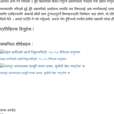
अवरोध अन्त गर्न गरिएको २ बुँदै सहमतीको बिरोध गर्नुपर्ने आवश्यकता नभएको भन्दै उहाँले भन्नु
सरकारसँग गरिएको दुई बुँदे सहमतीको आलोचना भएपछि यस विषयलाई आम नागरीकलाई प्रष्ट पार्ने 
शान्ति प्रक्रियासँग सम्बन्धी बाँकी काम टुंग्याउनुपर्ने विषयहरुप्रति जिम्मेवार भएर सोच्ने, य
थियो मैले । हाम्रो पार्टीले नै त्यो गर्नुपथ्र्यो, अरुले गरेर हुँदैनथ्यो त्यसैले हामीले सहमती गरेका हौ
प्रतिक्रिया दिनुहोस !
सम्बन्धित शीर्षकहरु :
दाह्रा काटिएको ध्रुर्वे निकुञ्जभित्रैः १०÷१० मिनेटमा अनुगमन
भरतपुर अस्पतालमा प्रसूति शय्या अभाव, सुत्केरी सेवा ‘म्याट्रेस’ मा
ताजा अपडेट