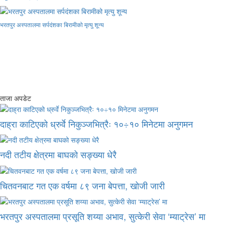
भरतपुर अस्पतालमा सर्पदंशका बिरामीको मृत्यु शून्य
ताजा अपडेट
दाह्रा काटिएको ध्रुर्वे निकुञ्जभित्रैः १०÷१० मिनेटमा अनुगमन
नदी तटीय क्षेत्रमा बाघको सङ्ख्या धेरै
चितवनबाट गत एक वर्षमा ८९ जना बेपत्ता, खोजी जारी
भरतपुर अस्पतालमा प्रसूति शय्या अभाव, सुत्केरी सेवा ‘म्याट्रेस’ मा