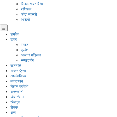
क्लिक खबर विशेष
राशिफल
फोटो ग्यालरी
भिडियो
☰
होमपेज
खबर
समाज
प्रदेश
आजको पत्रिका
सम्पादकीय
राजनीति
अन्तर्राष्ट्रिय
अर्थ/वाणिज्य
मनाेरञ्जन
विज्ञान प्रविधि
अन्तरर्वार्ता
विचार/ब्लग
खेलकुद
रोचक
अन्य