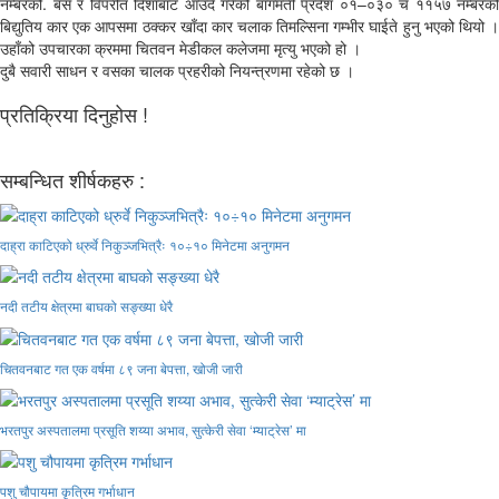
नम्बरको. बस र विपरीत दिशाबाट आउँदै गरेको बागमती प्रदेश ०१–०३० च ११५७ नम्बरको
बिद्युतिय कार एक आपसमा ठक्कर खाँदा कार चलाक तिमल्सिना गम्भीर घाईते हुनु भएको थियो ।
उहाँको उपचारका क्रममा चितवन मेडीकल कलेजमा मृत्यु भएको हो ।
दुबै सवारी साधन र वसका चालक प्रहरीको नियन्त्रणमा रहेको छ ।
प्रतिक्रिया दिनुहोस !
सम्बन्धित शीर्षकहरु :
दाह्रा काटिएको ध्रुर्वे निकुञ्जभित्रैः १०÷१० मिनेटमा अनुगमन
नदी तटीय क्षेत्रमा बाघको सङ्ख्या धेरै
चितवनबाट गत एक वर्षमा ८९ जना बेपत्ता, खोजी जारी
भरतपुर अस्पतालमा प्रसूति शय्या अभाव, सुत्केरी सेवा ‘म्याट्रेस’ मा
पशु चौपायमा कृत्रिम गर्भाधान