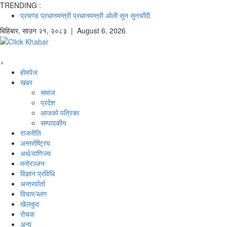
TRENDING :
प्रचण्ड
प्रधानमन्त्री
प्रधानमन्त्री ओली
सुन
सुनचाँदी
बिहिबार
,
साउन
२१
,
२०८३
| August 6, 2026
×
होमपेज
खबर
समाज
प्रदेश
आजको पत्रिका
सम्पादकीय
राजनीति
अन्तर्राष्ट्रिय
अर्थ/वाणिज्य
मनाेरञ्जन
विज्ञान प्रविधि
अन्तरर्वार्ता
विचार/ब्लग
खेलकुद
रोचक
अन्य