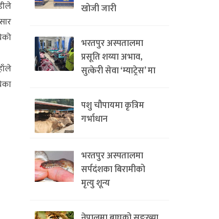
डीले
खोजी जारी
ुसार
धिको
भरतपुर अस्पतालमा
प्रसूति शय्या अभाव,
ाँले
सुत्केरी सेवा ‘म्याट्रेस’ मा
थिका
पशु चौपायमा कृत्रिम
गर्भाधान
भरतपुर अस्पतालमा
सर्पदंशका बिरामीको
मृत्यु शून्य
नेपालमा बाघको सङ्ख्या