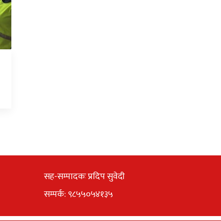
सह-सम्पादकः प्रदिप सुवेदी
सम्पर्क: ९८५५०५४१३५