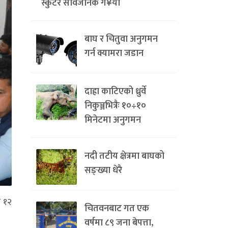
स्कुटर सार्वजनिक ग¥यो
बाघ र चितुवा अनुगमन
गर्न क्यामरा जडान
दाह्रा काटिएको ध्रुर्वे
निकुञ्जभित्रैः १०÷१०
मिनेटमा अनुगमन
नदी तटीय क्षेत्रमा बाघको
सङ्ख्या धेरै
र १२
चितवनबाट गत एक
वर्षमा ८९ जना बेपत्ता,