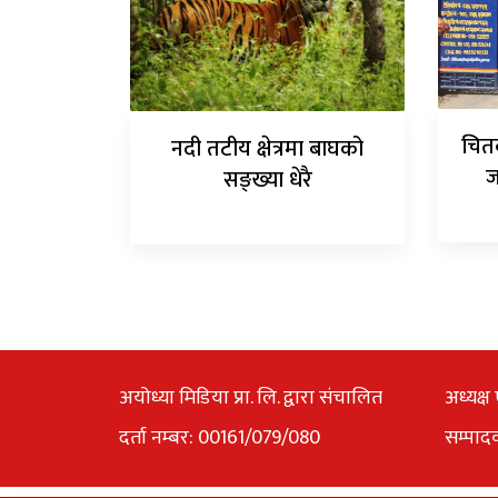
चित
नदी तटीय क्षेत्रमा बाघको
ज
सङ्ख्या धेरै
अयोध्या मिडिया प्रा. लि. द्वारा संचालित
अध्यक्ष 
दर्ता नम्बर: 00161/079/080
सम्पाद