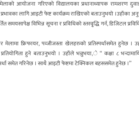
मा मेलाको आयोजना गरिएको विद्यालयका प्रधानाध्यापक रामशरण दुवा
क प्रभावका लागि आइटी फेष्ट कार्यक्रम राखिएको बताउनुभयो ।उहाँका अन
त समयसापेक्ष विभिन्न सूचना र प्रविधिको स्तरवृृद्धि गर्न, डिजिटल प्रवि
लामा फ्रिफायर, पव्जीजस्ता खेलहरुको प्रतिस्पर्धासमेत हुनेछ । उह
तियोगिता हुने बताउनुभयो । उहाँले भन्नुभया,े “ कक्षा ८ भन्दामा
िस्पर्धा समेत गरिनेछ । साथै आइटी फेष्टमा टेक्निकल बहससमेत हुनेछ ।”