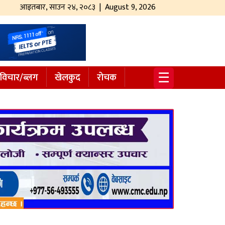
आइतबार
,
साउन
२४
,
२०८३
| August 9, 2026
☰
विचार/ब्लग
खेलकुद
रोचक