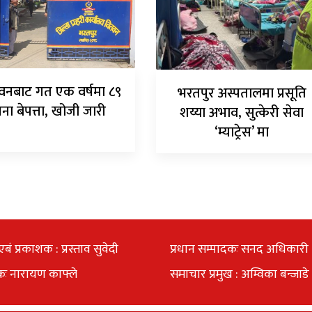
वनबाट गत एक वर्षमा ८९
भरतपुर अस्पतालमा प्रसूति
ना बेपत्ता, खोजी जारी
शय्या अभाव, सुत्केरी सेवा
‘म्याट्रेस’ मा
एबं प्रकाशक : प्रस्ताव सुवेदी
प्रधान सम्पादकः सनद अधिकारी
कः नारायण काफ्ले
समाचार प्रमुख : अम्विका बन्जाडे