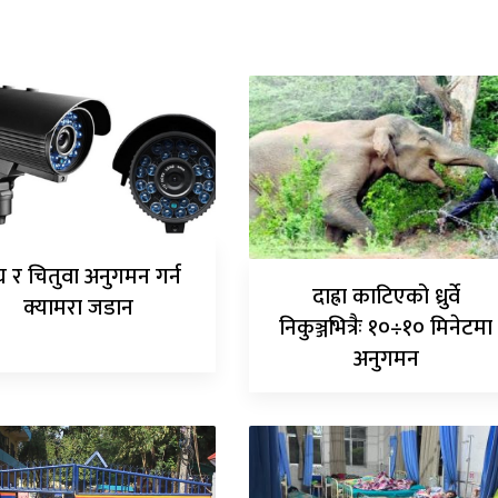
घ र चितुवा अनुगमन गर्न
दाह्रा काटिएको ध्रुर्वे
क्यामरा जडान
निकुञ्जभित्रैः १०÷१० मिनेटमा
अनुगमन