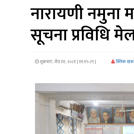
नारायणी नमुना म
अर्थ/
वाणिज्य
सूचना प्रविधि मेला
मनाेरञ्जन
विज्ञान
प्रविधि
शुक्रबार, जेठ ११, २०८१
| ११:१५:२९ |
क्लिक खब
अन्तरर्वार्ता
विचार/
ब्लग
खेलकुद
रोचक