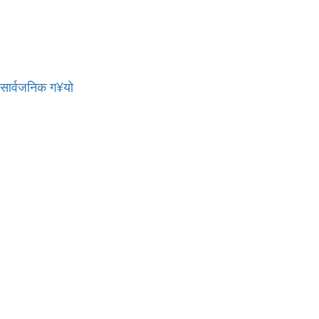
र सार्वजनिक ग¥यो