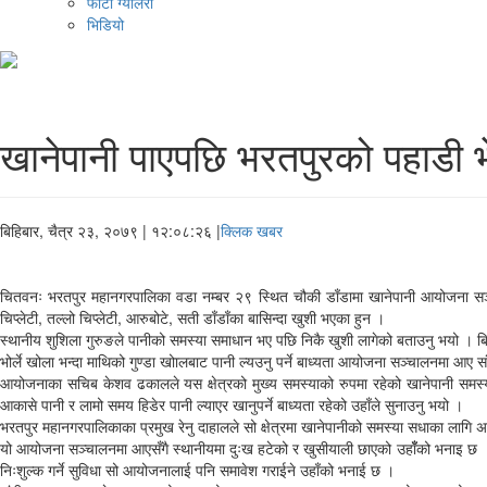
फोटो ग्यालरी
भिडियो
खानेपानी पाएपछि भरतपुरको पहाडी भ
बिहिबार, चैत्र २३, २०७९
| १२:०८:२६ |
क्लिक खबर
चितवनः भरतपुर महानगरपालिका वडा नम्बर २९ स्थित चौकी डाँडामा खानेपानी आयोजना सञ्
चिप्लेटी, तल्लो चिप्लेटी, आरुबोटे, सती डाँडाँका बासिन्दा खुशी भएका हुन ।
स्थानीय शुशिला गुरुङले पानीको समस्या समाधान भए पछि निकै खुशी लागेको बताउनु भयो । बिहानको
भोर्ले खोला भन्दा माथिको गुण्डा खोालबाट पानी ल्यउनु पर्ने बाध्यता आयोजना सञ्चालनमा आए स
आयोजनाका सचिब केशव ढकालले यस क्षेत्रको मुख्य समस्याको रुपमा रहेको खानेपानी समस्या सम
आकासे पानी र लामो समय हिडेर पानी ल्याएर खानुपर्ने बाध्यता रहेको उहाँले सुनाउनु भयो ।
भरतपुर महानगरपालिकाका प्रमुख रेनु दाहालले सो क्षेत्रमा खानेपानीको समस्या सधाका लागि 
यो आयोजना सञ्चालनमा आएसँगै स्थानीयमा दुःख हटेको र खुसीयाली छाएको उहाँँको भनाइ छ ।
निःशुल्क गर्ने सुविधा सो आयोजनालाई पनि समावेश गराईने उहाँको भनाई छ ।