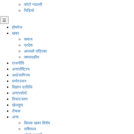
फोटो ग्यालरी
भिडियो
☰
होमपेज
खबर
समाज
प्रदेश
आजको पत्रिका
सम्पादकीय
राजनीति
अन्तर्राष्ट्रिय
अर्थ/वाणिज्य
मनाेरञ्जन
विज्ञान प्रविधि
अन्तरर्वार्ता
विचार/ब्लग
खेलकुद
रोचक
अन्य
क्लिक खबर विशेष
राशिफल