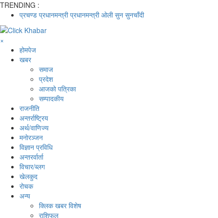
TRENDING :
प्रचण्ड
प्रधानमन्त्री
प्रधानमन्त्री ओली
सुन
सुनचाँदी
×
होमपेज
खबर
समाज
प्रदेश
आजको पत्रिका
सम्पादकीय
राजनीति
अन्तर्राष्ट्रिय
अर्थ/वाणिज्य
मनाेरञ्जन
विज्ञान प्रविधि
अन्तरर्वार्ता
विचार/ब्लग
खेलकुद
रोचक
अन्य
क्लिक खबर विशेष
राशिफल