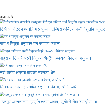
ताजा अपडेट
टिभिएस मोटर कम्पनीले भरतपुरमा ‘टिभिएस अर्बिटर’ नयाँ विद्युतीय स्कुट
बाघ र चितुवा अनुगमन गर्न क्यामरा जडान
दाह्रा काटिएको ध्रुर्वे निकुञ्जभित्रैः १०÷१० मिनेटमा अनुगमन
नदी तटीय क्षेत्रमा बाघको सङ्ख्या धेरै
चितवनबाट गत एक वर्षमा ८९ जना बेपत्ता, खोजी जारी
भरतपुर अस्पतालमा प्रसूति शय्या अभाव, सुत्केरी सेवा ‘म्याट्रेस’ मा