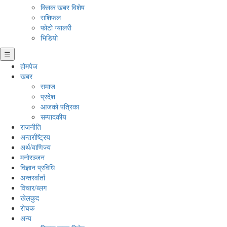
क्लिक खबर विशेष
राशिफल
फोटो ग्यालरी
भिडियो
☰
होमपेज
खबर
समाज
प्रदेश
आजको पत्रिका
सम्पादकीय
राजनीति
अन्तर्राष्ट्रिय
अर्थ/वाणिज्य
मनाेरञ्जन
विज्ञान प्रविधि
अन्तरर्वार्ता
विचार/ब्लग
खेलकुद
रोचक
अन्य