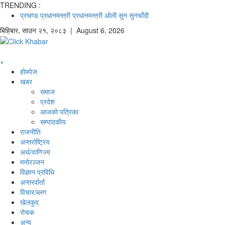
TRENDING :
प्रचण्ड
प्रधानमन्त्री
प्रधानमन्त्री ओली
सुन
सुनचाँदी
बिहिबार
,
साउन
२१
,
२०८३
| August 6, 2026
×
होमपेज
खबर
समाज
प्रदेश
आजको पत्रिका
सम्पादकीय
राजनीति
अन्तर्राष्ट्रिय
अर्थ/वाणिज्य
मनाेरञ्जन
विज्ञान प्रविधि
अन्तरर्वार्ता
विचार/ब्लग
खेलकुद
रोचक
अन्य