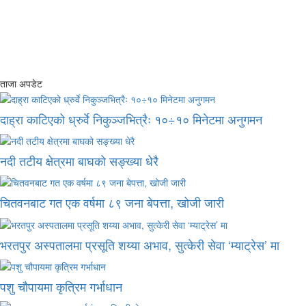
ताजा अपडेट
दाह्रा काटिएको ध्रुर्वे निकुञ्जभित्रैः १०÷१० मिनेटमा अनुगमन
नदी तटीय क्षेत्रमा बाघको सङ्ख्या धेरै
चितवनबाट गत एक वर्षमा ८९ जना बेपत्ता, खोजी जारी
भरतपुर अस्पतालमा प्रसूति शय्या अभाव, सुत्केरी सेवा ‘म्याट्रेस’ मा
पशु चौपायमा कृत्रिम गर्भाधान