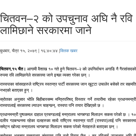
चितवन–२ को उपचुनाव अघि नै रवि
लामिछाने सरकारमा जाने
बुधबार, चैत्र १५, २०७९
| १६:४०:४४ |
क्लिक खबर
चितवन,१५ चैत।
आगामी वैशाख १० गते हुने चितवन–२ को उपनिर्वाचन अगाडि नै गैरसांसदको
रुपमा रवि लामिछानेले सरकारमा जाने इच्छा व्यक्त गरेका छन् ।
रास्वपाका सांसदहरुले राष्ट्रिय स्वतन्त्र पार्टी सरकारमा जान खुट्टा उचालेर बसेको तर सहमति
नभएको बताएका हुन् ।
स्रोतका अनुसार भोलि बिहीबारसम्म मन्त्रिपरिषद् विस्तार गर्ने तयारीमा रहेका प्रधानमन्त्री
रास्वपालाई सरकारमा ल्याउन चाहन्छन्, रास्वपा पनि तयार देखिएको छ ।
प्रधानमन्त्री पुष्पकमल दाहाल प्रचण्डलाई मन्त्रालय भागबण्डा मिलाउन सकस परेको छ । १०
दलीय गठबन्धनमा रहेका दलहरुका साथै राष्ट्रिय स्वतन्त्र पार्टी (रास्वपा)लाई पनि सरकारमा
समेट्न खोज्दा मन्त्रालय भागबण्डा मिलाउन सकस परेको नेताहरुले बताएका छन् ।
स्रोतका अनुसार मन्त्रालय संख्यामा पनि ठूलो विवाद छैन । तर रविलाई उपचुनाव अघि नै