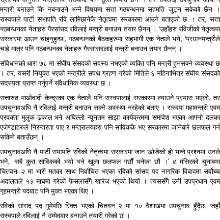
मन्त्री बनाउने कि नबनाउने भन्ने विषयमा सत्ता गठबन्धनमा सहमति जुट्न सकेको छैन ।
रास्वपाले पार्टी सभापति रवि लामिछानेकै नेतृत्वमा सरकारमा आउने बताएको छ । तर, सत्ता
गठबन्धनका नेताहरु गैरसांसद रविलाई मन्त्री बनाउन तयार छैनन् । ‘उहाँहरु रविजीको नेतृत्वमा
सरकारमा आउन चाहनुहुन्छ’, गठबन्धनको बैठकहरुमा सहभागी एक नेताले भने, ‘प्रधानमन्त्रीले
चाहे मात्र पनि गठबन्धनका नेताहरु गैरसांसदलाई मन्त्री बनाउन तयार छैनन् ।’
संविधानको धारा ७८ मा संघीय संसदको सदस्य नभएको व्यक्ति पनि मन्त्री हुनसक्ने व्यवस्था छ
। तर, यसरी नियुक्त भएको मन्त्रीले सपथ ग्रहण गरेको मितिले ६ महिनाभित्र संघीय संसदको
सदस्यता प्राप्त गर्नुपर्ने संवैधानिक व्यवस्था छ ।
सत्तारुढ माओवादी केन्द्रका एक नेताले पनि रास्वपालाई सरकारमा ल्याउने प्रयास भएको, तर
उपचुनावअघि नै रविलाई मन्त्री बनाउन सक्ने अवस्था नरहेको बताए । रास्वपा महामन्त्री एवम्
प्रवक्ता मुलुक ढकाल भने अघिल्लो न्यूनतम साझा कार्यक्रममा समावेश भएका आफ्नो दलका
एजेण्डाहरुले निरन्तरता पाए र मन्त्रालयहरु पनि साविककै भए सरकारमा जानेबारे छलफल गर्न
सकिने बताउँछन् ।
उपचुनावअघि नै पार्टी सभापति रविको नेतृत्वमा सरकारमा जान खोजेको हो भन्ने प्रश्नमा उनले
भने, ‘सबै कुरा साविकको भयो भने खुला छलफल गर्छौं भनेका छौं ।’ ४ मंसिरको चुनावमा
चितवन–२ मा भारी मतका साथ निर्वाचित भएका रविको सांसद पद नागरिक विवादमा सर्वोच्च
अदालतले १३ माघमा गरेको फैसलासँगै खारेज भएको थियो । त्यससँगै उनी उपप्रधान एवम्
गृहमन्त्री पदबाट पनि मुक्त भएका थिए ।
रविको सांसद पद गुमेपछि रिक्त भएको चितवन २ मा १० वैशाखमा उपचुनाव हुँदैछ, जहाँ
रास्वपाले रविलाई नै उम्मेदवार बनाउने तयारी गरेको छ ।