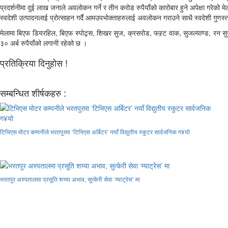
प्रदर्शनीमा दुई लाख जनाले अवलोकन गर्ने र तीन करोड रुपैयाँको कारोबार हुने अपेक्षा गरेको
स्वदेशी उत्पादनलाई प्रोत्साहन गर्दै आमउपभोक्ताहरुलाई अवलोकन गराउने साथै स्वदेशी गुणस्
मेलामा बिएफ डियरहिल, बिएफ स्पोट्र्स, शिखर सुज, क्रसरोड, फस्र्ट वाक, सुजल्याण्ड, रन सु
३० अर्ब रुपैयाँको लगानी रहेको छ ।
प्रतिक्रिया दिनुहोस !
सम्बन्धित शीर्षकहरु :
टिभिएस मोटर कम्पनीले भरतपुरमा ‘टिभिएस अर्बिटर’ नयाँ विद्युतीय स्कुटर सार्वजनिक ग¥यो
भरतपुर अस्पतालमा प्रसूति शय्या अभाव, सुत्केरी सेवा ‘म्याट्रेस’ मा