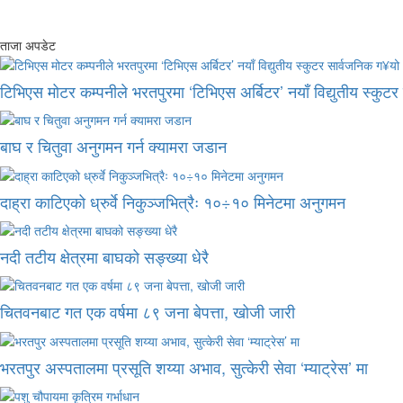
ताजा अपडेट
टिभिएस मोटर कम्पनीले भरतपुरमा ‘टिभिएस अर्बिटर’ नयाँ विद्युतीय स्कुट
बाघ र चितुवा अनुगमन गर्न क्यामरा जडान
दाह्रा काटिएको ध्रुर्वे निकुञ्जभित्रैः १०÷१० मिनेटमा अनुगमन
नदी तटीय क्षेत्रमा बाघको सङ्ख्या धेरै
चितवनबाट गत एक वर्षमा ८९ जना बेपत्ता, खोजी जारी
भरतपुर अस्पतालमा प्रसूति शय्या अभाव, सुत्केरी सेवा ‘म्याट्रेस’ मा