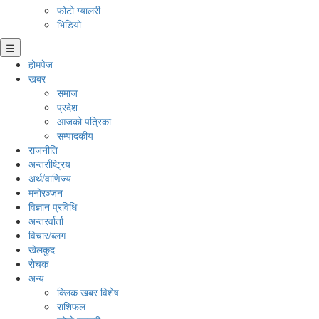
फोटो ग्यालरी
भिडियो
☰
होमपेज
खबर
समाज
प्रदेश
आजको पत्रिका
सम्पादकीय
राजनीति
अन्तर्राष्ट्रिय
अर्थ/वाणिज्य
मनाेरञ्जन
विज्ञान प्रविधि
अन्तरर्वार्ता
विचार/ब्लग
खेलकुद
रोचक
अन्य
क्लिक खबर विशेष
राशिफल