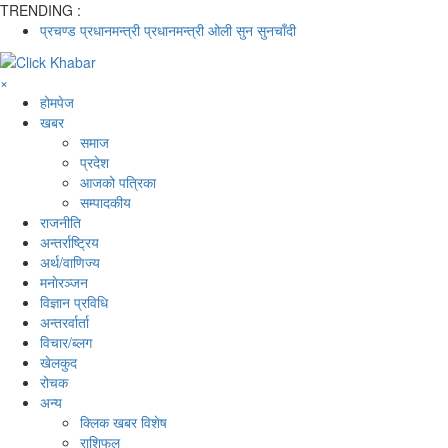
TRENDING :
प्रचण्ड
प्रधानमन्त्री
प्रधानमन्त्री ओली
सुन
सुनचाँदी
×
होमपेज
खबर
समाज
प्रदेश
आजको पत्रिका
सम्पादकीय
राजनीति
अन्तर्राष्ट्रिय
अर्थ/वाणिज्य
मनाेरञ्जन
विज्ञान प्रविधि
अन्तरर्वार्ता
विचार/ब्लग
खेलकुद
रोचक
अन्य
क्लिक खबर विशेष
राशिफल