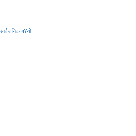
र सार्वजनिक ग¥यो