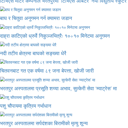
टिभिएस मोटर कम्पनीले भरतपुरमा ‘टिभिएस अर्बिटर’ नयाँ विद्युतीय स्कुट
बाघ र चितुवा अनुगमन गर्न क्यामरा जडान
दाह्रा काटिएको ध्रुर्वे निकुञ्जभित्रैः १०÷१० मिनेटमा अनुगमन
नदी तटीय क्षेत्रमा बाघको सङ्ख्या धेरै
चितवनबाट गत एक वर्षमा ८९ जना बेपत्ता, खोजी जारी
भरतपुर अस्पतालमा प्रसूति शय्या अभाव, सुत्केरी सेवा ‘म्याट्रेस’ मा
पशु चौपायमा कृत्रिम गर्भाधान
भरतपुर अस्पतालमा सर्पदंशका बिरामीको मृत्यु शून्य