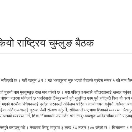
सकियो राष्ट्रिय चुम्लुङ बैठक
गर्दै सकिएको छ । यही फागुन ७ र ८ गते भरतपुरमा सुरु भएको बैठकले प्रदेश नम्बर १ को नाम लिम्
ाथिभरको पुरानो नाम मुक्कुम्लुङ राख्न माग गरेको छ । यस पवित्र स्थलको पवित्रतालाई खलल गर्न
ोषणा पत्रमा भनिएको छ “आदिवासी लिम्बुहरूको पूर्व सुसूचित एवम् पूर्व स्वीकृति विना यो कार्य 
ाण भएको मस्यौदा विधेयकलाई प्रदेश सरकारले अविलम्ब पारित र कार्यान्वयन गर्नुपर्ने, वर्तमा
 अतिक्रमणलाई तुरुन्त रोकी संरक्षण गर्नुपर्ने, संविधानले मातृभाषा शिक्षाको व्यवस्था गरेअनुसा
ाधनको व्यवस्था गर्न, शिक्षा नियमावली परिमार्जन गरी लिम्बु÷याक्थुङ आदिवासीका लागि पाठ्य
 लिम्मुले बताउनुभयो । नेपालमा लिम्बू समुदाय ३ लाख ८७ हजार ३०० रहेको छ । चितवनमा ८ 