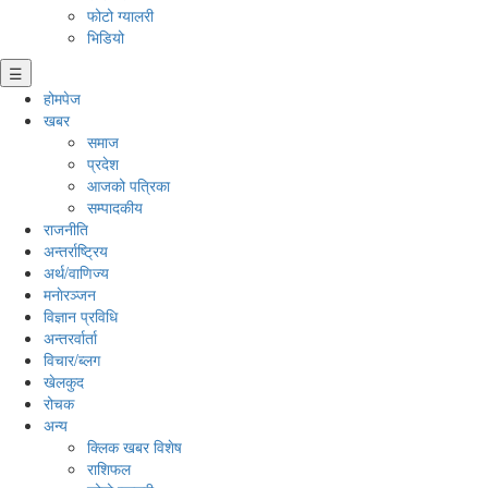
फोटो ग्यालरी
भिडियो
☰
होमपेज
खबर
समाज
प्रदेश
आजको पत्रिका
सम्पादकीय
राजनीति
अन्तर्राष्ट्रिय
अर्थ/वाणिज्य
मनाेरञ्जन
विज्ञान प्रविधि
अन्तरर्वार्ता
विचार/ब्लग
खेलकुद
रोचक
अन्य
क्लिक खबर विशेष
राशिफल