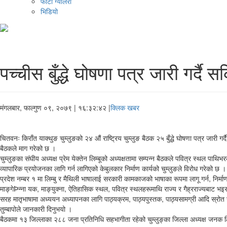
फोटो ग्यालरी
भिडियो
पच्चीस बुँद्धे घोषणा पत्र जारी गर्दै 
मंगलबार, फाल्गुण ०९, २०७९
| १६:३२:४२ |
क्लिक खबर
चितवनः किराँत याक्थुङ चुम्लुङको २४ औं राष्ट्रिय चुम्लुङ बैठक २५ बुँद्धे घोषणा पत्र जारी 
बैठकले माग गरेको छ ।
चुम्लुङका संघीय अध्यक्ष प्रेम येक्तेन लिम्बूको अध्यक्षतामा सम्पन्न बैठकले पवित्र स्थल प
व्यापारिक प्रयोजनका लागि गर्न लागिएको केबुलकार निर्माण कार्यको चुम्लुङले विरोध गरेको छ । घ
प्रदेश नम्बर १ मा लिम्बु र मैथिली भाषालाई सरकारी कामकाजको भाषाका रूपमा लागू गर्न, निर्म
माङ्गेÞन्ना यक, माङ्युक्ना, ऐतिहासिक स्थल, पवित्र स्थलहरूमाथि राज्य र गैह्रराज्यबाट भइरहेका
सरह मातृभाषामा अध्ययन अध्यापनका लागि पाठ्यक्रम, पाठ्यपुस्तक, पाठ्यसामग्री आदि स्रोत स
तुम्बापोले जानकारी दिनुभयो ।
बैठकमा १३ जिल्लाका २८८ जना प्रतिनिधि सहभागीता रहेको चुम्लुङ्का जिल्ला अध्यक्ष जनक