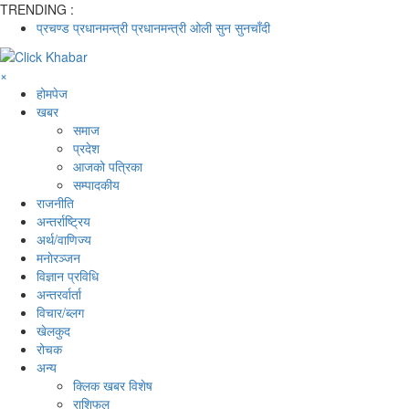
TRENDING :
प्रचण्ड
प्रधानमन्त्री
प्रधानमन्त्री ओली
सुन
सुनचाँदी
×
होमपेज
खबर
समाज
प्रदेश
आजको पत्रिका
सम्पादकीय
राजनीति
अन्तर्राष्ट्रिय
अर्थ/वाणिज्य
मनाेरञ्जन
विज्ञान प्रविधि
अन्तरर्वार्ता
विचार/ब्लग
खेलकुद
रोचक
अन्य
क्लिक खबर विशेष
राशिफल