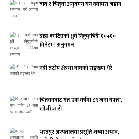
बाघ र चितुवा अनुगमन गर्न क्यामरा जडान
दाह्रा काटिएको ध्रुर्वे निकुञ्जभित्रैः १०÷१०
मिनेटमा अनुगमन
नदी तटीय क्षेत्रमा बाघको सङ्ख्या धेरै
चितवनबाट गत एक वर्षमा ८९ जना बेपत्ता,
खोजी जारी
भरतपुर अस्पतालमा प्रसूति शय्या अभाव,