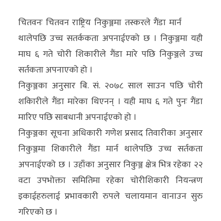
अर्थ/
चितवनः चितवन राष्ट्रिय निकुञ्जमा तस्करले गैंडा मार्न
वाणिज्य
थालेपछि उच्च सतर्ककता अपनाईएको छ । निकुञ्जमा यही
माघ ६ गते चोरी शिकारीले गैंडा मारे पछि निकुञ्जले उच्च
मनाेरञ्जन
सर्तकता अपनाएको हो ।
विज्ञान
निकुञ्जका अनुसार बि. सं. २०७८ साल साउन पछि चोरी
प्रविधि
शकिारीले गैंडा मारेका थिएनन् । यही माघ ६ गते पुनः गैंडा
मारिए पछि साबधानी अपनाईएको हो ।
अन्तरर्वार्ता
निकुञ्जका सूचना अधिकारी गणेश प्रसाद तिवारीका अनुसार
विचार/
निकुञ्जमा शिकारीले गैंडा मार्न थालेपछि उच्च सर्तकता
ब्लग
अपनाईएको छ । उहाँका अनुसार निकुञ्ज क्षेत्र भित्र रहेका २२
वटा उपभोक्ता समितिमा रहेका चोरीशिकारी नियन्त्रण
खेलकुद
इकाईहरुलाई प्रभावकारी रुपले चलायमान वानाउन सुरु
रोचक
गरिएको छ ।