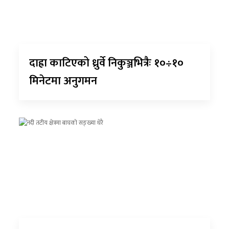
दाह्रा काटिएको ध्रुर्वे निकुञ्जभित्रैः १०÷१०
मिनेटमा अनुगमन