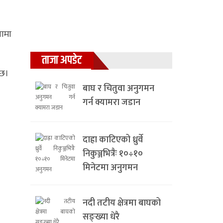
नामा
ताजा अपडेट
 छ।
बाघ र चितुवा अनुगमन
गर्न क्यामरा जडान
दाह्रा काटिएको ध्रुर्वे
निकुञ्जभित्रैः १०÷१०
मिनेटमा अनुगमन
नदी तटीय क्षेत्रमा बाघको
सङ्ख्या धेरै