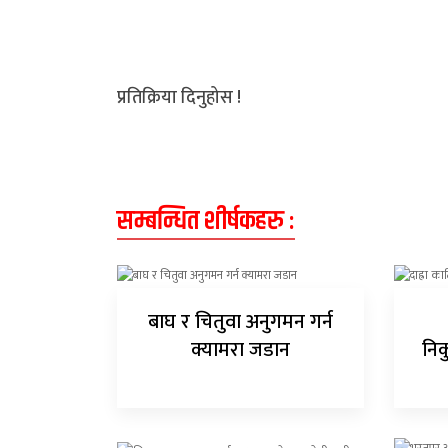
अन्य
क्लिक
प्रतिक्रिया दिनुहोस !
खबर
विशेष
राशिफल
सम्बन्धित शीर्षकहरु :
फोटो
ग्यालरी
भिडियो
बाघ र चितुवा अनुगमन गर्न
क्यामरा जडान
निक