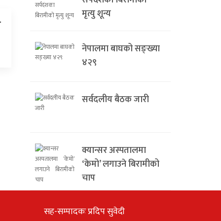
सर्पदंशका बिरामीको
मृत्यु शून्य
न
नेपालमा बाघको सङ्ख्या
४२९
सर्वदलीय बैठक जारी
क्यान्सर अस्पतालमा
‘केमो’ लगाउने बिरामीको
चाप
सह-सम्पादकः प्रदिप सुवेदी