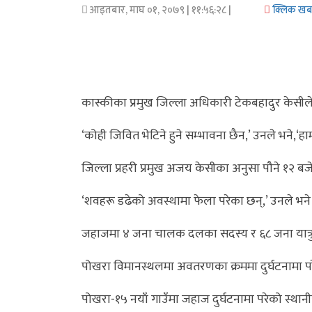
आइतबार, माघ ०१, २०७९
| ११:५६:२८ |
क्लिक ख
अर्थ/
वाणिज्य
मनाेरञ्जन
कास्कीका प्रमुख जिल्ला अधिकारी टेकबहादुर केस
विज्ञान
‘कोही जिवित भेटिने हुने सम्भावना छैन,’ उनले भने,‘हा
प्रविधि
जिल्ला प्रहरी प्रमुख अजय केसीका अनुसा पौने १२
अन्तरर्वार्ता
‘शवहरू डढेको अवस्थामा फेला परेका छन्,’ उनले भने
विचार/
ब्लग
जहाजमा ४ जना चालक दलका सदस्य र ६८ जना यात्र
खेलकुद
पोखरा विमानस्थलमा अवतरणका क्रममा दुर्घटनामा
रोचक
पोखरा-१५ नयाँ गाउँमा जहाज दुर्घटनामा परेको स्