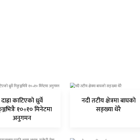
दाह्रा काटिएको ध्रुर्वे
नदी तटीय क्षेत्रमा बाघको
ुञ्जभित्रैः १०÷१० मिनेटमा
सङ्ख्या धेरै
अनुगमन