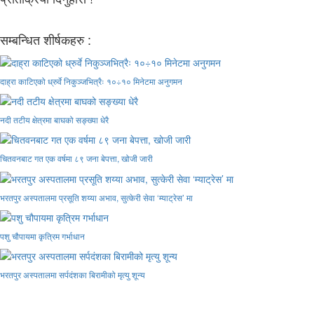
सम्बन्धित शीर्षकहरु :
दाह्रा काटिएको ध्रुर्वे निकुञ्जभित्रैः १०÷१० मिनेटमा अनुगमन
नदी तटीय क्षेत्रमा बाघको सङ्ख्या धेरै
चितवनबाट गत एक वर्षमा ८९ जना बेपत्ता, खोजी जारी
भरतपुर अस्पतालमा प्रसूति शय्या अभाव, सुत्केरी सेवा ‘म्याट्रेस’ मा
पशु चौपायमा कृत्रिम गर्भाधान
भरतपुर अस्पतालमा सर्पदंशका बिरामीको मृत्यु शून्य