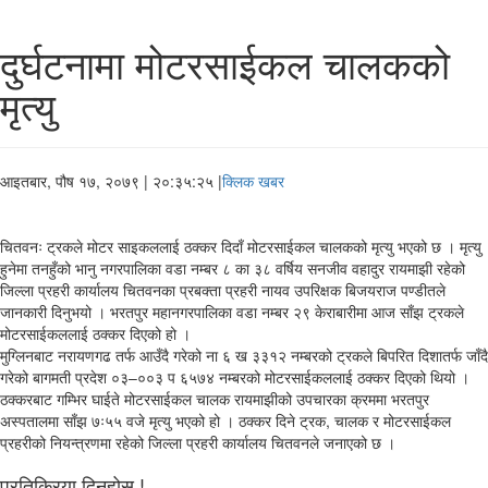
दुर्घटनामा मोटरसाईकल चालकको
मृत्यु
आइतबार, पौष १७, २०७९
| २०:३५:२५ |
क्लिक खबर
चितवनः ट्रकले मोटर साइकललाई ठक्कर दिदाँ मोटरसाईकल चालकको मृत्यु भएको छ । मृत्यु
हुनेमा तनहुँको भानु नगरपालिका वडा नम्बर ८ का ३८ वर्षिय सनजीव वहादुर रायमाझी रहेको
जिल्ला प्रहरी कार्यालय चितवनका प्रबक्ता प्रहरी नायव उपरिक्षक बिजयराज पण्डीतले
जानकारी दिनुभयो । भरतपुर महानगरपालिका वडा नम्बर २९ केराबारीमा आज साँझ ट्रकले
मोटरसाईकललाई ठक्कर दिएको हो ।
मुग्लिनबाट नरायणगढ तर्फ आउँदै गरेको ना ६ ख ३३१२ नम्बरको ट्रकले बिपरित दिशातर्फ जाँदै
गरेको बागमती प्रदेश ०३–००३ प ६५७४ नम्बरको मोटरसाईकललाई ठक्कर दिएको थियो ।
ठक्करबाट गम्भिर घाईते मोटरसाईकल चालक रायमाझीको उपचारका क्रममा भरतपुर
अस्पतालमा साँझ ७ः५५ वजे मृत्यु भएको हो । ठक्कर दिने ट्रक, चालक र मोटरसाईकल
प्रहरीको नियन्त्रणमा रहेको जिल्ला प्रहरी कार्यालय चितवनले जनाएको छ ।
प्रतिक्रिया दिनुहोस !