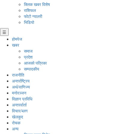
क्लिक खबर विशेष
राशिफल
फोटो ग्यालरी
भिडियो
☰
होमपेज
खबर
समाज
प्रदेश
आजको पत्रिका
सम्पादकीय
राजनीति
अन्तर्राष्ट्रिय
अर्थ/वाणिज्य
मनाेरञ्जन
विज्ञान प्रविधि
अन्तरर्वार्ता
विचार/ब्लग
खेलकुद
रोचक
अन्य