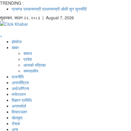
TRENDING :
प्रचण्ड
प्रधानमन्त्री
प्रधानमन्त्री ओली
सुन
सुनचाँदी
शुक्रबार
,
साउन
२२
,
२०८३
| August 7, 2026
×
होमपेज
खबर
समाज
प्रदेश
आजको पत्रिका
सम्पादकीय
राजनीति
अन्तर्राष्ट्रिय
अर्थ/वाणिज्य
मनाेरञ्जन
विज्ञान प्रविधि
अन्तरर्वार्ता
विचार/ब्लग
खेलकुद
रोचक
अन्य