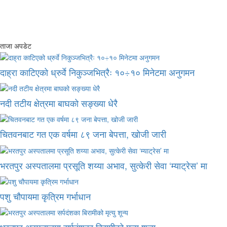
ताजा अपडेट
दाह्रा काटिएको ध्रुर्वे निकुञ्जभित्रैः १०÷१० मिनेटमा अनुगमन
नदी तटीय क्षेत्रमा बाघको सङ्ख्या धेरै
चितवनबाट गत एक वर्षमा ८९ जना बेपत्ता, खोजी जारी
भरतपुर अस्पतालमा प्रसूति शय्या अभाव, सुत्केरी सेवा ‘म्याट्रेस’ मा
पशु चौपायमा कृत्रिम गर्भाधान