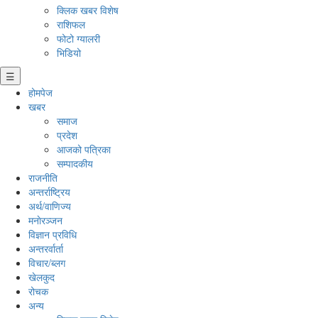
क्लिक खबर विशेष
राशिफल
फोटो ग्यालरी
भिडियो
☰
होमपेज
खबर
समाज
प्रदेश
आजको पत्रिका
सम्पादकीय
राजनीति
अन्तर्राष्ट्रिय
अर्थ/वाणिज्य
मनाेरञ्जन
विज्ञान प्रविधि
अन्तरर्वार्ता
विचार/ब्लग
खेलकुद
रोचक
अन्य