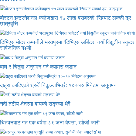
बोस्टन इन्टरनेशनल कलेजद्वारा १७ लाख बराबरको ‘सिम्याट लक्की ड्र’
छात्रवृत्ति
टिभिएस मोटर कम्पनीले भरतपुरमा ‘टिभिएस अर्बिटर’ नयाँ विद्युतीय स्कुटर
सार्वजनिक ग¥यो
बाघ र चितुवा अनुगमन गर्न क्यामरा जडान
दाह्रा काटिएको ध्रुर्वे निकुञ्जभित्रैः १०÷१० मिनेटमा अनुगमन
नदी तटीय क्षेत्रमा बाघको सङ्ख्या धेरै
चितवनबाट गत एक वर्षमा ८९ जना बेपत्ता, खोजी जारी