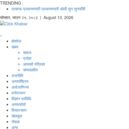
TRENDING :
प्रचण्ड
प्रधानमन्त्री
प्रधानमन्त्री ओली
सुन
सुनचाँदी
सोमबार
,
साउन
२५
,
२०८३
| August 10, 2026
×
होमपेज
खबर
समाज
प्रदेश
आजको पत्रिका
सम्पादकीय
राजनीति
अन्तर्राष्ट्रिय
अर्थ/वाणिज्य
मनाेरञ्जन
विज्ञान प्रविधि
अन्तरर्वार्ता
विचार/ब्लग
खेलकुद
रोचक
अन्य