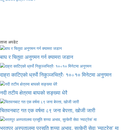
ताजा अपडेट
बाघ र चितुवा अनुगमन गर्न क्यामरा जडान
दाह्रा काटिएको ध्रुर्वे निकुञ्जभित्रैः १०÷१० मिनेटमा अनुगमन
नदी तटीय क्षेत्रमा बाघको सङ्ख्या धेरै
चितवनबाट गत एक वर्षमा ८९ जना बेपत्ता, खोजी जारी
भरतपुर अस्पतालमा प्रसूति शय्या अभाव, सुत्केरी सेवा ‘म्याट्रेस’ मा