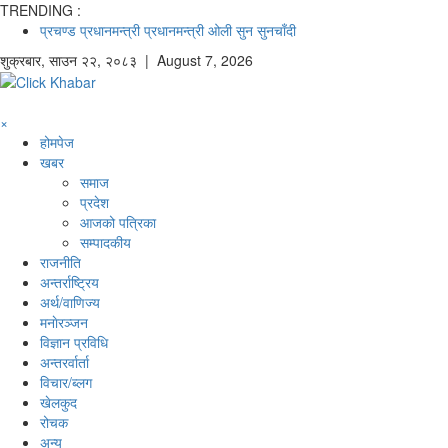
TRENDING :
प्रचण्ड
प्रधानमन्त्री
प्रधानमन्त्री ओली
सुन
सुनचाँदी
शुक्रबार
,
साउन
२२
,
२०८३
| August 7, 2026
×
होमपेज
खबर
समाज
प्रदेश
आजको पत्रिका
सम्पादकीय
राजनीति
अन्तर्राष्ट्रिय
अर्थ/वाणिज्य
मनाेरञ्जन
विज्ञान प्रविधि
अन्तरर्वार्ता
विचार/ब्लग
खेलकुद
रोचक
अन्य