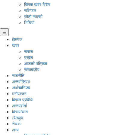
क्लिक खबर विशेष
राशिफल
फोटो ग्यालरी
भिडियो
☰
होमपेज
खबर
समाज
प्रदेश
आजको पत्रिका
सम्पादकीय
राजनीति
अन्तर्राष्ट्रिय
अर्थ/वाणिज्य
मनाेरञ्जन
विज्ञान प्रविधि
अन्तरर्वार्ता
विचार/ब्लग
खेलकुद
रोचक
अन्य