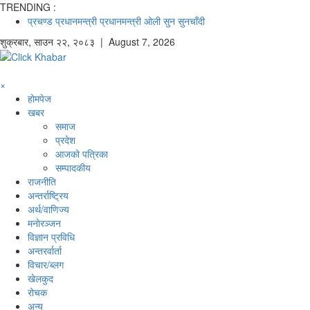
TRENDING :
प्रचण्ड
प्रधानमन्त्री
प्रधानमन्त्री ओली
सुन
सुनचाँदी
शुक्रबार
,
साउन
२२
,
२०८३
| August 7, 2026
×
होमपेज
खबर
समाज
प्रदेश
आजको पत्रिका
सम्पादकीय
राजनीति
अन्तर्राष्ट्रिय
अर्थ/वाणिज्य
मनाेरञ्जन
विज्ञान प्रविधि
अन्तरर्वार्ता
विचार/ब्लग
खेलकुद
रोचक
अन्य