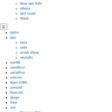
क्लिक खबर विशेष
राशिफल
फोटो ग्यालरी
भिडियो
☰
होमपेज
खबर
समाज
प्रदेश
आजको पत्रिका
सम्पादकीय
राजनीति
अन्तर्राष्ट्रिय
अर्थ/वाणिज्य
मनाेरञ्जन
विज्ञान प्रविधि
अन्तरर्वार्ता
विचार/ब्लग
खेलकुद
रोचक
अन्य