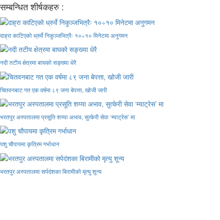
सम्बन्धित शीर्षकहरु :
दाह्रा काटिएको ध्रुर्वे निकुञ्जभित्रैः १०÷१० मिनेटमा अनुगमन
नदी तटीय क्षेत्रमा बाघको सङ्ख्या धेरै
चितवनबाट गत एक वर्षमा ८९ जना बेपत्ता, खोजी जारी
भरतपुर अस्पतालमा प्रसूति शय्या अभाव, सुत्केरी सेवा ‘म्याट्रेस’ मा
पशु चौपायमा कृत्रिम गर्भाधान
भरतपुर अस्पतालमा सर्पदंशका बिरामीको मृत्यु शून्य