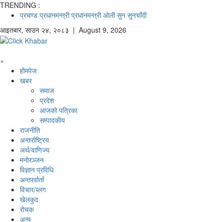
TRENDING :
प्रचण्ड
प्रधानमन्त्री
प्रधानमन्त्री ओली
सुन
सुनचाँदी
आइतबार
,
साउन
२४
,
२०८३
| August 9, 2026
×
होमपेज
खबर
समाज
प्रदेश
आजको पत्रिका
सम्पादकीय
राजनीति
अन्तर्राष्ट्रिय
अर्थ/वाणिज्य
मनाेरञ्जन
विज्ञान प्रविधि
अन्तरर्वार्ता
विचार/ब्लग
खेलकुद
रोचक
अन्य