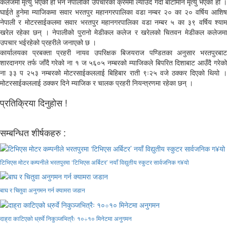
कलेजमा मृत्यु भएको हो भने नेपालीको उपचारका क्रममा ल्याउदैं गर्दा बाटोमानै मृत्यु भएको हो ।
घाईते हुनेमा म्याजिकमा सवार भरतपुर महानगरपालिका वडा नम्बर २० का २० वर्षिय आशिष
नेपाली र मोटरसाईकलमा सवार भरतपुर महानगरपालिका वडा नम्बर ५ का ३९ वर्षिय श्याम
खरेल रहेका छन् । नेपालीको पुरानो मेडीकल कलेज र खरेलको चितवन मेडीकल कलेजमा
उपचार भईरहेको प्रहरीले जनाएको छ ।
कार्यालयका प्रबक्ता प्रहरी नायव उपरिक्षक बिजयराज पण्डितका अनुसार भरतपुरबाट
शारदानगर तर्फ जाँदै गरेको ना १ ज ५६०५ नम्बरको म्याजिकले बिपरित दिशाबाट आउँदै गरेको
ना ३३ प २५३ नम्बरको मोटरसाईकललाई बिहिबार राती ९ः२५ वजे ठक्कर दिएको थियो ।
मोटरसाईकललाई ठक्कर दिने म्याजिक र चालक प्रहरी नियन्त्रणमा रहेका छन् ।
प्रतिक्रिया दिनुहोस !
सम्बन्धित शीर्षकहरु :
टिभिएस मोटर कम्पनीले भरतपुरमा ‘टिभिएस अर्बिटर’ नयाँ विद्युतीय स्कुटर सार्वजनिक ग¥यो
बाघ र चितुवा अनुगमन गर्न क्यामरा जडान
दाह्रा काटिएको ध्रुर्वे निकुञ्जभित्रैः १०÷१० मिनेटमा अनुगमन