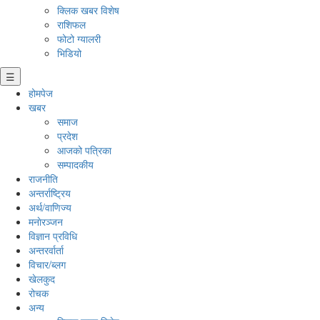
क्लिक खबर विशेष
राशिफल
फोटो ग्यालरी
भिडियो
☰
होमपेज
खबर
समाज
प्रदेश
आजको पत्रिका
सम्पादकीय
राजनीति
अन्तर्राष्ट्रिय
अर्थ/वाणिज्य
मनाेरञ्जन
विज्ञान प्रविधि
अन्तरर्वार्ता
विचार/ब्लग
खेलकुद
रोचक
अन्य