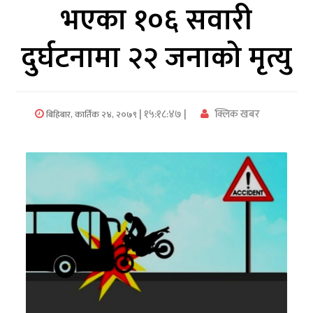
भएका १०६ सवारी
अर्थ/
दुर्घटनामा २२ जनाको मृत्यु
वाणिज्य
मनाेरञ्जन
| १५:१८:४७ |
क्लिक खबर
बिहिबार, कार्तिक २४, २०७९
विज्ञान
प्रविधि
अन्तरर्वार्ता
विचार/
ब्लग
खेलकुद
रोचक