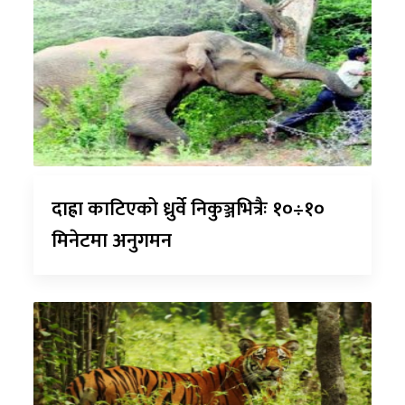
दाह्रा काटिएको ध्रुर्वे निकुञ्जभित्रैः १०÷१०
मिनेटमा अनुगमन