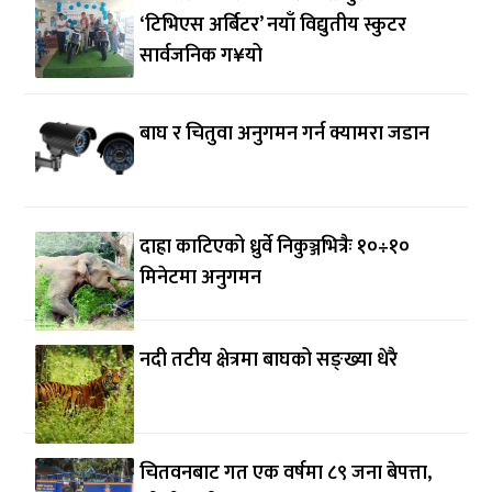
‘टिभिएस अर्बिटर’ नयाँ विद्युतीय स्कुटर
सार्वजनिक ग¥यो
बाघ र चितुवा अनुगमन गर्न क्यामरा जडान
दाह्रा काटिएको ध्रुर्वे निकुञ्जभित्रैः १०÷१०
मिनेटमा अनुगमन
नदी तटीय क्षेत्रमा बाघको सङ्ख्या धेरै
चितवनबाट गत एक वर्षमा ८९ जना बेपत्ता,