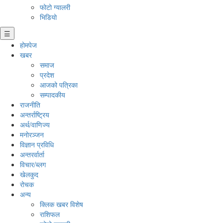
फोटो ग्यालरी
भिडियो
☰
होमपेज
खबर
समाज
प्रदेश
आजको पत्रिका
सम्पादकीय
राजनीति
अन्तर्राष्ट्रिय
अर्थ/वाणिज्य
मनाेरञ्जन
विज्ञान प्रविधि
अन्तरर्वार्ता
विचार/ब्लग
खेलकुद
रोचक
अन्य
क्लिक खबर विशेष
राशिफल