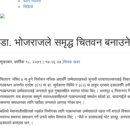
फोटो ग्यालरी
भिडियो
डा. भाेजराजले समृद्ध चितवन बनाउन
शुक्रबार, कार्तिक १८, २०७९
| १७:२६:२७ |
क्लिक खबर
चितवन: मंसिर ४ मा हुने निर्वाचन नजिक आएसँगै उम्मेदवारहरूले चुनावी प्रचारप्रसारलाई तिब
गठबन्धन अन्तर्गत प्रदेश ३(१) मा डा. सुर्यकान्त घिमिरे र ३(२) मा ठाकुर प्रसाद ढकालसँगै उन
गठबन्धनका उम्मेदवारलाई जनताले फुल गुच्छासहित स्वागत गरेका थिए । भरतपुर ६ गितानगर नि
त्यसकारण यस क्षेत्रका सम्पूर्ण स्वास्थ्यकर्मीहरूले गठबन्धनलाई समर्थन रहेको डा. चापागाईंल
समस्या समाधानका लागि यहाँका जनताले आग्रह गरेका छन् ।
बलियो मेसजालीसहितकाे पर्खाल निर्माणका लागि गठबन्धनका उम्मेदवारले पहल गर्ने मगरले विश
स्वास्थ समस्या समाधान गर्ने उनलेे समेत विश्वास लिए । “मैले त डासावलाई भाेट हाल्छु, अस्पताल
ढकालले बताएका छन् ।