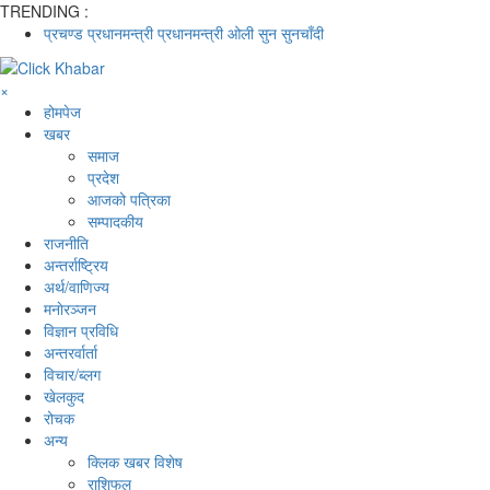
TRENDING :
प्रचण्ड
प्रधानमन्त्री
प्रधानमन्त्री ओली
सुन
सुनचाँदी
×
होमपेज
खबर
समाज
प्रदेश
आजको पत्रिका
सम्पादकीय
राजनीति
अन्तर्राष्ट्रिय
अर्थ/वाणिज्य
मनाेरञ्जन
विज्ञान प्रविधि
अन्तरर्वार्ता
विचार/ब्लग
खेलकुद
रोचक
अन्य
क्लिक खबर विशेष
राशिफल