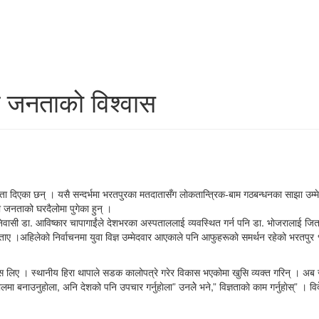
े जनताको विश्वास
्रता दिएका छन् । यसै सन्दर्भमा भरतपुरका मतदातासँग लाेकतान्त्रिक-बाम गठबन्धनका साझा उम
ी जनताको घरदैलोमा पुगेका हुन् ।
वासी डा. आविष्कार चापागाईंले देशभरका अस्पताललाई व्यवस्थित गर्न पनि डा. भाेजरालाई जित
े बताए ।अहिलेकाे निर्वाचनमा युवा विज्ञ उम्मेदवार आएकाले पनि आफुहरूकाे समर्थन रहेको भरतपु
्वास लिए । स्थानीय हिरा थापाले सडक कालोपत्रे गरेर विकास भएकोमा खुसि व्यक्त गरिन् । अ
मा बनाउनुहाेला, अनि देशको पनि उपचार गर्नुहाेला” उनलेे भने,” विज्ञताकाे काम गर्नुहाेस्” । व