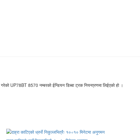
 गरेकाे UP78BT 8570 नम्बरकाे ईन्डियन डिब्बा ट्रक नियन्त्रणमा लिईएकाे हाे ।