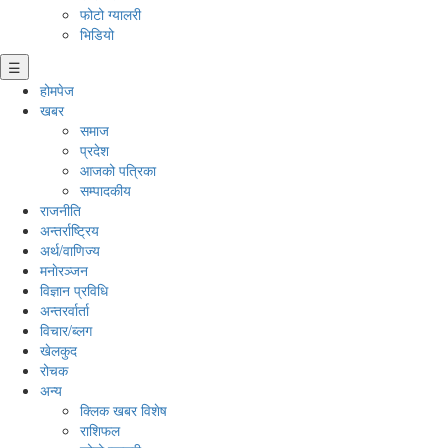
फोटो ग्यालरी
भिडियो
☰
होमपेज
खबर
समाज
प्रदेश
आजको पत्रिका
सम्पादकीय
राजनीति
अन्तर्राष्ट्रिय
अर्थ/वाणिज्य
मनाेरञ्जन
विज्ञान प्रविधि
अन्तरर्वार्ता
विचार/ब्लग
खेलकुद
रोचक
अन्य
क्लिक खबर विशेष
राशिफल