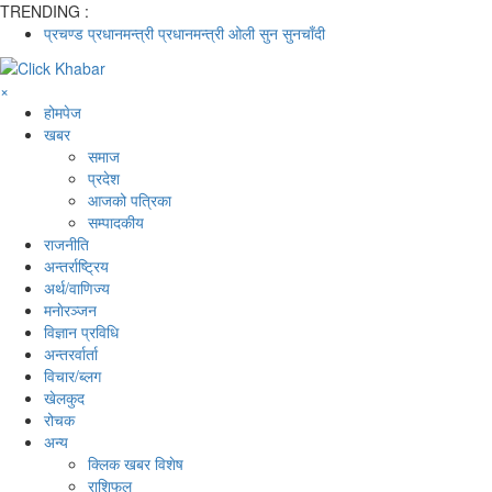
TRENDING :
प्रचण्ड
प्रधानमन्त्री
प्रधानमन्त्री ओली
सुन
सुनचाँदी
×
होमपेज
खबर
समाज
प्रदेश
आजको पत्रिका
सम्पादकीय
राजनीति
अन्तर्राष्ट्रिय
अर्थ/वाणिज्य
मनाेरञ्जन
विज्ञान प्रविधि
अन्तरर्वार्ता
विचार/ब्लग
खेलकुद
रोचक
अन्य
क्लिक खबर विशेष
राशिफल