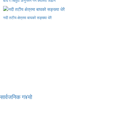
बाघ र चितुवा अनुगमन गर्न क्यामरा जडान
नदी तटीय क्षेत्रमा बाघको सङ्ख्या धेरै
र सार्वजनिक ग¥यो