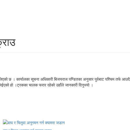
्राउ
िएकाे छ । कार्यालका सूचना अधिकारी बिजयराज पण्डितका अनुसार पुर्वबाट पश्चिम तर्फ आउदै
लिईएकाे हाे ।ट्रकका चालक फरार रहेकाे उहाँले जानकारी दिनुभयाे ।