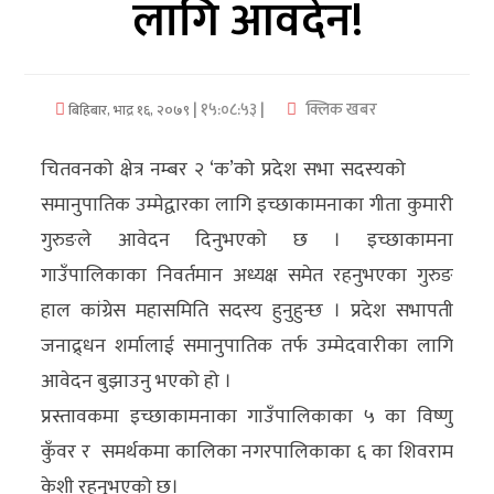
लागि आवदेन!
अर्थ/
वाणिज्य
| १५:०८:५३ |
क्लिक खबर
बिहिबार, भाद्र १६, २०७९
मनाेरञ्जन
चितवनको क्षेत्र नम्बर २ ‘क’को प्रदेश सभा सदस्यको
विज्ञान
समानुपातिक उम्मेद्वारका लागि इच्छाकामनाका गीता कुमारी
प्रविधि
गुरुङले आवेदन दिनुभएको छ । इच्छाकामना
अन्तरर्वार्ता
गाउँपालिकाका निवर्तमान अध्यक्ष समेत रहनुभएका गुरुङ
हाल कांग्रेस महासमिति सदस्य हुनुहुन्छ । प्रदेश सभापती
विचार/
जनाद्र्धन शर्मालाई समानुपातिक तर्फ उम्मेदवारीका लागि
ब्लग
आवेदन बुझाउनु भएको हो ।
खेलकुद
प्रस्तावकमा इच्छाकामनाका गाउँपालिकाका ५ का विष्णु
कुँवर र समर्थकमा कालिका नगरपालिकाका ६ का शिवराम
रोचक
केशी रहनुभएको छ।