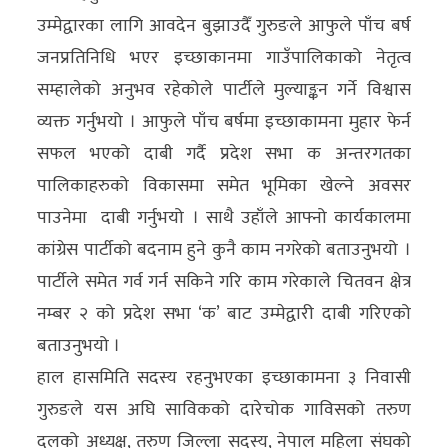
अन्य
उम्मेद्वारका लागि आवदेन बुझाउदैँ गुरुङले आफुले पाँच बर्ष
जनप्रतिनिधि भएर इच्छाकानमा गाउँपालिकाको नेतृत्व
क्लिक
सम्हालेको अनुभव रहेकोले पार्टीले मुल्याङ्कन गर्ने विश्वास
खबर
व्यक्त गर्नुभयो । आफुले पाँच बर्षमा इच्छाकामना मुहार फेर्न
विशेष
सफल भएको दाबी गर्दै प्रदेश सभा क अन्तरगतका
राशिफल
पालिकाहरुको विकासमा समेत भूमिका खेल्ने अवसर
पाउनेमा दाबी गर्नुभयो । साथै उहाँले आफ्नो कार्यकालमा
फोटो
कांग्रेस पार्टीको बदनाम हुने कुनै काम नगरेको बताउनुभयो ।
ग्यालरी
पार्टीले समेत गर्व गर्न सकिने गरि काम गरेकाले चितवन क्षेत्र
भिडियो
नम्बर २ को प्रदेश सभा ‘क’ बाट उम्मेद्वारी दाबी गरिएको
बताउनुभयो ।
हाल हासमिति सदस्य रहनुभएका इच्छाकामना ३ निवासी
गुरुङले यस अघि साविकको दारेचोक गाविसको तरुण
दलको अध्यक्ष, तरुण जिल्ला सदस्य, नेपाल महिला संघको