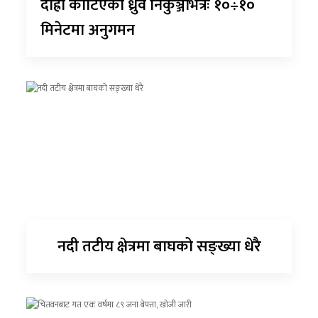
दाह्रा काटिएको ध्रुर्वे निकुञ्जभित्रैः १०÷१०
मिनेटमा अनुगमन
नदी तटीय क्षेत्रमा बाघको सङ्ख्या धेरै