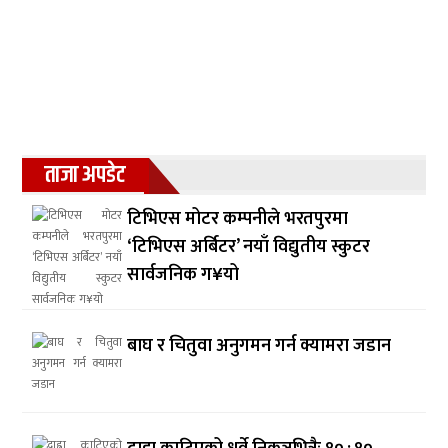
ताजा अपडेट
टिभिएस मोटर कम्पनीले भरतपुरमा
‘टिभिएस अर्बिटर’ नयाँ विद्युतीय स्कुटर
सार्वजनिक ग¥यो
बाघ र चितुवा अनुगमन गर्न क्यामरा जडान