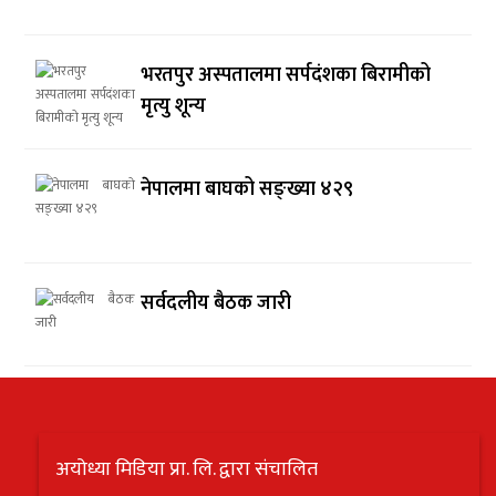
भरतपुर अस्पतालमा सर्पदंशका बिरामीको
मृत्यु शून्य
नेपालमा बाघको सङ्ख्या ४२९
सर्वदलीय बैठक जारी
अयोध्या मिडिया प्रा. लि. द्वारा संचालित