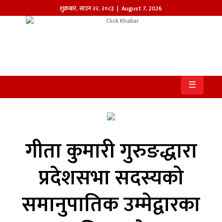
शुक्रबार
,
साउन
२२
,
२०८३
| August 7, 2026
होमपेज
खबर
☰
समाज
प्रदेश
आजको
गीता कुमारी गुरुङद्धारा
पत्रिका
प्रदेशसभा सदस्यको
सम्पादकीय
समानुपातिक उम्मेद्वारका
राजनीति
अन्तर्राष्ट्रिय