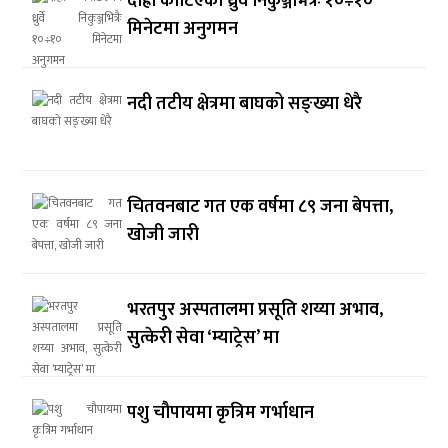
दाह्रा काटिएको ध्रुर्वे निकुञ्जभित्रैः १०÷१०
मिनेटमा अनुगमन
नदी तटीय क्षेत्रमा बाघको सङ्ख्या धेरै
चितवनबाट गत एक वर्षमा ८९ जना बेपत्ता,
खोजी जारी
भरतपुर अस्पतालमा प्रसूति शय्या अभाव,
सुत्केरी सेवा ‘म्याट्रेस’ मा
पशु चौपायमा कृत्रिम गर्भाधान