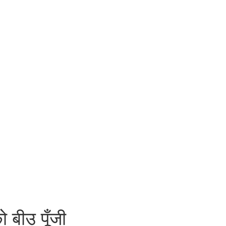
 बीउ पूँजी