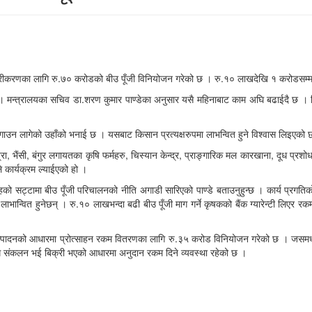
जारीकरणका लागि रु.७० करोडको बीउ पूँजी विनियोजन गरेको छ । रु.१० लाखदेखि १ करोडसम्म 
्त्रालयका सचिव डा.शरण कुमार पाण्डेका अनुसार यसै महिनाबाट काम अघि बढाईदै छ । किस्ता
।
न लागेको उहाँको भनाई छ । यसबाट किसान प्रत्यक्षरुपमा लाभन्वित हुने विश्वास लिइएको छ । जस
ख्रा, भैंसी, बंगुर लगायतका कृषि फर्महरु, चिस्यान केन्द्र, प्राङ्गारिक मल कारखाना, दूध प
यले कार्यक्रम ल्याईएको हो ।
ाहको सट्टामा बीउ पूँजी परिचालनको नीति अगाडी सारिएको पाण्डे बताउनुहुन्छ । कार्य प्रगत
ाट लाभान्वित हुनेछन् । रु.१० लाखभन्दा बढी बीउ पूँजी माग गर्ने कृषकको बैंक ग्यारेन्टी लि
रालयले उत्पादनको आधारमा प्रोत्साहन रकम वितरणका लागि रु.३५ करोड विनियोजन गरेको छ । जस
दूध संकलन भई बिक्री भएको आधारमा अनुदान रकम दिने व्यवस्था रहेको छ ।