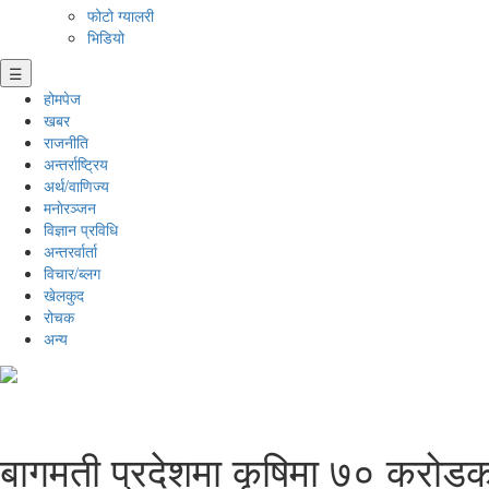
फोटो ग्यालरी
भिडियो
☰
होमपेज
खबर
राजनीति
अन्तर्राष्ट्रिय
अर्थ/वाणिज्य
मनाेरञ्जन
विज्ञान प्रविधि
अन्तरर्वार्ता
विचार/ब्लग
खेलकुद
रोचक
अन्य
बागमती प्रदेशमा कृषिमा ७० करोडको