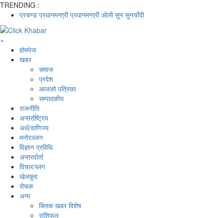
TRENDING :
प्रचण्ड
प्रधानमन्त्री
प्रधानमन्त्री ओली
सुन
सुनचाँदी
×
होमपेज
खबर
समाज
प्रदेश
आजको पत्रिका
सम्पादकीय
राजनीति
अन्तर्राष्ट्रिय
अर्थ/वाणिज्य
मनाेरञ्जन
विज्ञान प्रविधि
अन्तरर्वार्ता
विचार/ब्लग
खेलकुद
रोचक
अन्य
क्लिक खबर विशेष
राशिफल