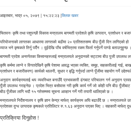
आइतबार, भाद्र ०५, २०७९
| १५:२२:२३ |
क्लिक खबर
चितवनः कृषि तथा पशुपन्छी विकास मन्त्रालय बागमती प्रदेशले कृषि उत्पादन, प्रशोधन र ब
परियोजनाको लागतका आधारमा लागतको बढीमा २० प्रतिशतसम्म बीउ पूँजी दिन लागिएको हो । मन
व्याज भने कृषकले तिर्नु पर्दैन । दुईदेखि पाँच वर्षभित्रमा रकम फिर्ता गर्नुपर्ने पाण्डे बताउनुहुन्छ 
बागमती प्रदेश अन्तर्गतका किसानहरुलाई मन्त्रालयले अनुदानको सट्टामा बीउ पुजी उपलव्ध लगाउ
कृषि कर्ममा लाग्ने र विगतदेखिनै कृषि पेशामा आवद्ध भएका व्यक्ति, समूह, सहकारीलाई गाई, बा
प्रशोधन र बजारीकरण) कार्यको थालनी, सुधार र बृद्धि गर्नुपर्दा लाग्ने पूँजीमा सहयोग गर्ने उद्देश्
अनुदान कार्यक्रमलाई थप व्यवस्थित बनाउँदै प्रभावकारी ढंगबाट परिचालन गर्न अनुदान प्रव
पूँजी उपलव्ध गराइनेछ । प्रदेश भित्र बसोवास गरी कृषि कार्य गर्ने जो कोही पनि बीउ पूँजीब
बीउ पूँजीका लागि भदौ १५ गतेसम्ममा सूचना आव्हान गर्ने गरी तयारी थालिएको छ ।
मन्त्रालयले निर्देशनालय र कृषि ज्ञान केन्द्र मार्फत् कार्यक्रम अघि बढाउँदै छ । मन्त्
प्रदेशका दुग्ध उत्पादक कृषकले प्रतिलिटर रु.१.६३ अनुदान पाएका थिए । सहकारी मार्फत् 
प्रतिक्रिया दिनुहोस !