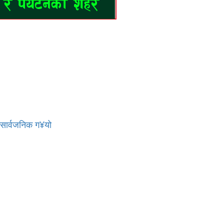
र सार्वजनिक ग¥यो