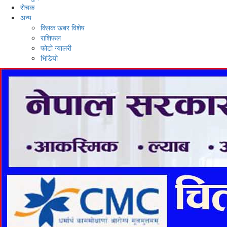
रोचक
अन्य
क्लिक खबर विशेष
राशिफल
फोटो ग्यालरी
भिडियो