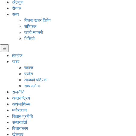
खेलकुद
रोचक
अन्य
क्लिक खबर विशेष
राशिफल
फोटो ग्यालरी
भिडियो
☰
होमपेज
खबर
समाज
प्रदेश
आजको पत्रिका
सम्पादकीय
राजनीति
अन्तर्राष्ट्रिय
अर्थ/वाणिज्य
मनाेरञ्जन
विज्ञान प्रविधि
अन्तरर्वार्ता
विचार/ब्लग
खेलकुद