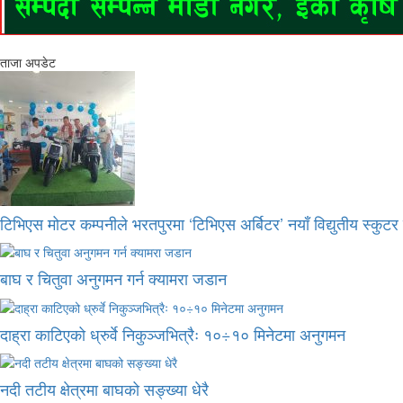
ताजा अपडेट
टिभिएस मोटर कम्पनीले भरतपुरमा ‘टिभिएस अर्बिटर’ नयाँ विद्युतीय स्कुट
बाघ र चितुवा अनुगमन गर्न क्यामरा जडान
दाह्रा काटिएको ध्रुर्वे निकुञ्जभित्रैः १०÷१० मिनेटमा अनुगमन
नदी तटीय क्षेत्रमा बाघको सङ्ख्या धेरै