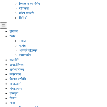
क्लिक खबर विशेष
राशिफल
फोटो ग्यालरी
भिडियो
☰
होमपेज
खबर
समाज
प्रदेश
आजको पत्रिका
सम्पादकीय
राजनीति
अन्तर्राष्ट्रिय
अर्थ/वाणिज्य
मनाेरञ्जन
विज्ञान प्रविधि
अन्तरर्वार्ता
विचार/ब्लग
खेलकुद
रोचक
अन्य