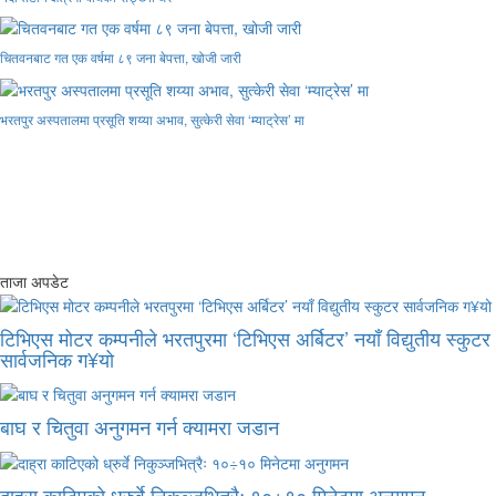
चितवनबाट गत एक वर्षमा ८९ जना बेपत्ता, खोजी जारी
भरतपुर अस्पतालमा प्रसूति शय्या अभाव, सुत्केरी सेवा ‘म्याट्रेस’ मा
ताजा अपडेट
टिभिएस मोटर कम्पनीले भरतपुरमा ‘टिभिएस अर्बिटर’ नयाँ विद्युतीय स्कुटर
सार्वजनिक ग¥यो
बाघ र चितुवा अनुगमन गर्न क्यामरा जडान
दाह्रा काटिएको ध्रुर्वे निकुञ्जभित्रैः १०÷१० मिनेटमा अनुगमन