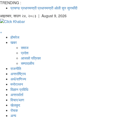
TRENDING :
प्रचण्ड
प्रधानमन्त्री
प्रधानमन्त्री ओली
सुन
सुनचाँदी
आइतबार
,
साउन
२४
,
२०८३
| August 9, 2026
×
होमपेज
खबर
समाज
प्रदेश
आजको पत्रिका
सम्पादकीय
राजनीति
अन्तर्राष्ट्रिय
अर्थ/वाणिज्य
मनाेरञ्जन
विज्ञान प्रविधि
अन्तरर्वार्ता
विचार/ब्लग
खेलकुद
रोचक
अन्य