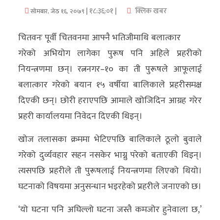
| १८:३६:०१ |
क्लिक खबर
सोमबार, जेठ १६, २०७९
अर्थ/
वाणिज्य
चितवनः पूर्वी चितवनमा आफ्नै भतिजीमाथि बलात्कार
गरेको अभियोग लागेका पुरूष पनि अहिले प्रहरीको
मनाेरञ्जन
नियन्त्रणमा छन्। रत्ननगर–१० का ती पुरूषले आफूलाई
विज्ञान
बलात्कार गरेको बयान १५ वर्षीया बालिकाले प्रहरीसमक्ष
प्रविधि
दिएकी छन्। छोरी हराएपछि आमाले खोजिदिन आग्रह गरेर
प्रहरी कार्यालयमा निवेदन दिएकी थिइन्।
अन्तरर्वार्ता
खोज तलासका क्रममा भेटिएपछि बालिकाले ठूलो बुवाले
विचार/
गरेको दुर्व्यवहार सहन नसकेर भाग्नु परेको बताएकी थिइन्।
ब्लग
त्यसपछि प्रहरीले ती पुरूषलाई नियन्त्रणमा लिएको थियो।
खेलकुद
घटनाको विषयमा अनुसन्धान भइरहेको प्रहरीले जनाएको छ।
रोचक
‘यो घटना पनि अघिल्लो घटना जस्तै कमजोर हुनेवाला छ,’