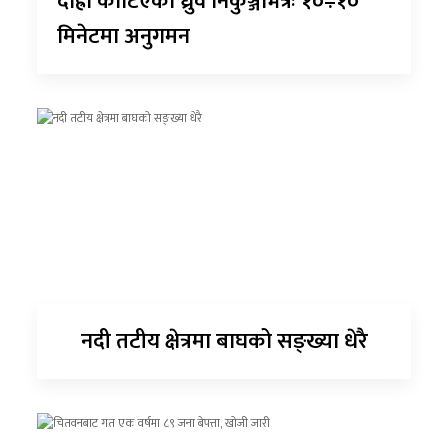
दाह्रा काटिएको ध्रुर्वे निकुञ्जभित्रैः १०÷१०
मिनेटमा अनुगमन
नदी तटीय क्षेत्रमा बाघको सङ्ख्या धेरै