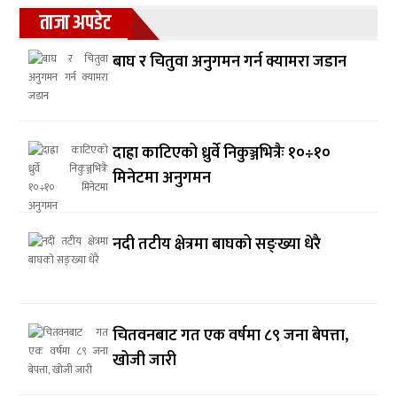
ताजा अपडेट
बाघ र चितुवा अनुगमन गर्न क्यामरा जडान
दाह्रा काटिएको ध्रुर्वे निकुञ्जभित्रैः १०÷१०
मिनेटमा अनुगमन
नदी तटीय क्षेत्रमा बाघको सङ्ख्या धेरै
चितवनबाट गत एक वर्षमा ८९ जना बेपत्ता,
खोजी जारी