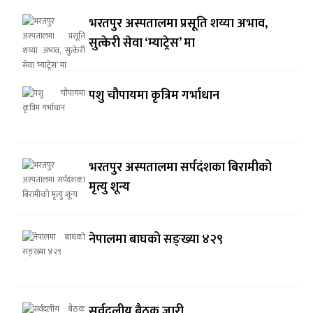
भरतपुर अस्पतालमा प्रसूति शय्या अभाव,
सुत्केरी सेवा ‘म्याट्रेस’ मा
पशु चौपायमा कृत्रिम गर्भाधान
भरतपुर अस्पतालमा सर्पदंशका बिरामीको
मृत्यु शून्य
नेपालमा बाघको सङ्ख्या ४२९
सर्वदलीय बैठक जारी