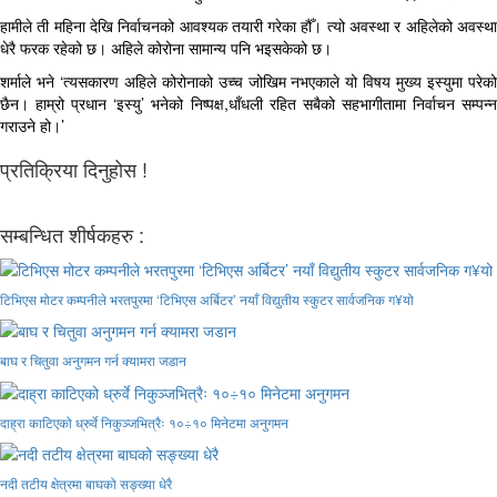
हामीले ती महिना देखि निर्वाचनको आवश्यक तयारी गरेका हौँ। त्यो अवस्था र अहिलेको अवस्था
धेरै फरक रहेको छ। अहिले कोरोना सामान्य पनि भइसकेको छ।
शर्माले भने ‘त्यसकारण अहिले कोरोनाको उच्च जोखिम नभएकाले यो विषय मुख्य इस्युमा परेको
छैन। हाम्रो प्रधान ‘इस्यु’ भनेको निष्पक्ष,धाँधली रहित सबैको सहभागीतामा निर्वाचन सम्पन्न
गराउने हो।’
प्रतिक्रिया दिनुहोस !
सम्बन्धित शीर्षकहरु :
टिभिएस मोटर कम्पनीले भरतपुरमा ‘टिभिएस अर्बिटर’ नयाँ विद्युतीय स्कुटर सार्वजनिक ग¥यो
बाघ र चितुवा अनुगमन गर्न क्यामरा जडान
दाह्रा काटिएको ध्रुर्वे निकुञ्जभित्रैः १०÷१० मिनेटमा अनुगमन
नदी तटीय क्षेत्रमा बाघको सङ्ख्या धेरै