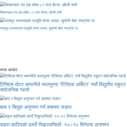
चितवनबाट गत एक वर्षमा ८९ जना बेपत्ता, खोजी जारी
भरतपुर अस्पतालमा प्रसूति शय्या अभाव, सुत्केरी सेवा ‘म्याट्रेस’ मा
ताजा अपडेट
टिभिएस मोटर कम्पनीले भरतपुरमा ‘टिभिएस अर्बिटर’ नयाँ विद्युतीय स्कुटर
सार्वजनिक ग¥यो
बाघ र चितुवा अनुगमन गर्न क्यामरा जडान
दाह्रा काटिएको ध्रुर्वे निकुञ्जभित्रैः १०÷१० मिनेटमा अनुगमन