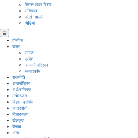
क्लिक खबर विशेष
राशिफल
फोटो ग्यालरी
भिडियो
☰
होमपेज
खबर
समाज
प्रदेश
आजको पत्रिका
सम्पादकीय
राजनीति
अन्तर्राष्ट्रिय
अर्थ/वाणिज्य
मनाेरञ्जन
विज्ञान प्रविधि
अन्तरर्वार्ता
विचार/ब्लग
खेलकुद
रोचक
अन्य