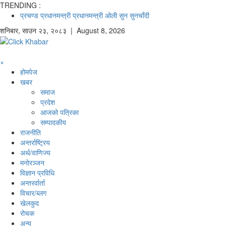
TRENDING :
प्रचण्ड
प्रधानमन्त्री
प्रधानमन्त्री ओली
सुन
सुनचाँदी
शनिबार
,
साउन
२३
,
२०८३
| August 8, 2026
×
होमपेज
खबर
समाज
प्रदेश
आजको पत्रिका
सम्पादकीय
राजनीति
अन्तर्राष्ट्रिय
अर्थ/वाणिज्य
मनाेरञ्जन
विज्ञान प्रविधि
अन्तरर्वार्ता
विचार/ब्लग
खेलकुद
रोचक
अन्य