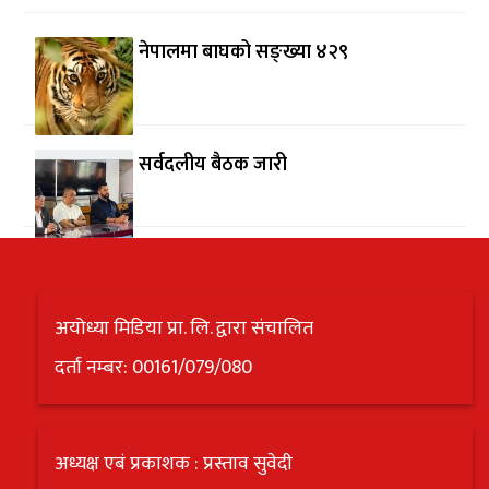
नेपालमा बाघको सङ्ख्या ४२९
सर्वदलीय बैठक जारी
अयोध्या मिडिया प्रा. लि. द्वारा संचालित
दर्ता नम्बर: 00161/079/080
अध्यक्ष एबं प्रकाशक : प्रस्ताव सुवेदी