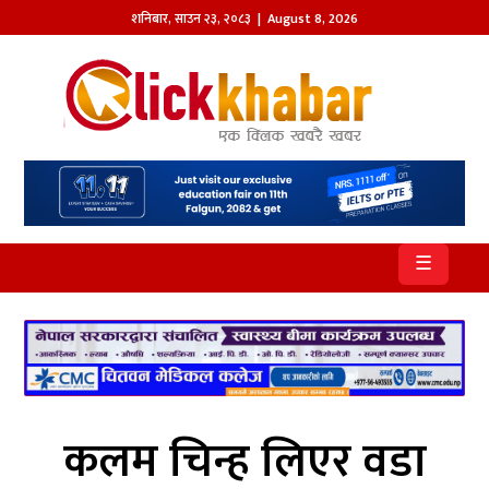
शनिबार
,
साउन
२३
,
२०८३
| August 8, 2026
होमपेज
खबर
समाज
प्रदेश
☰
आजको
पत्रिका
सम्पादकीय
राजनीति
कलम चिन्ह लिएर वडा
अन्तर्राष्ट्रिय