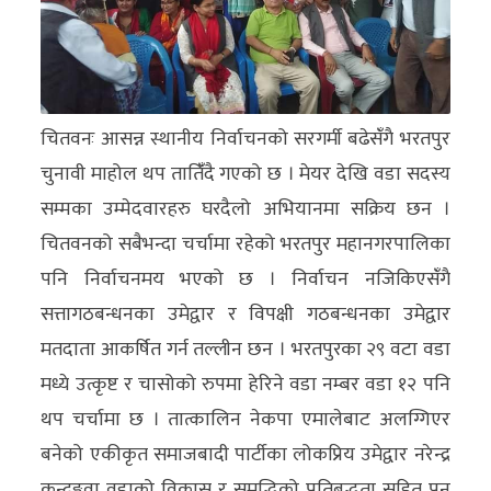
अन्य
क्लिक
खबर
चितवनः आसन्न स्थानीय निर्वाचनको सरगर्मी बढेसंँगै भरतपुर
विशेष
चुनावी माहोल थप तातिंँदै गएको छ । मेयर देखि वडा सदस्य
राशिफल
सम्मका उम्मेदवारहरु घरदैलो अभियानमा सक्रिय छन ।
चितवनको सबैभन्दा चर्चामा रहेको भरतपुर महानगरपालिका
फोटो
पनि निर्वाचनमय भएको छ । निर्वाचन नजिकिएसंँगै
ग्यालरी
सत्तागठबन्धनका उमेद्वार र विपक्षी गठबन्धनका उमेद्वार
भिडियो
मतदाता आकर्षित गर्न तल्लीन छन । भरतपुरका २९ वटा वडा
मध्ये उत्कृष्ट र चासोको रुपमा हेरिने वडा नम्बर वडा १२ पनि
थप चर्चामा छ । तात्कालिन नेकपा एमालेबाट अलग्गिएर
बनेको एकीकृत समाजबादी पार्टीका लोकप्रिय उमेद्वार नरेन्द्र
कन्दङ्गवा वडाको विकास र समृद्धिको प्रतिबद्धता सहित पुन