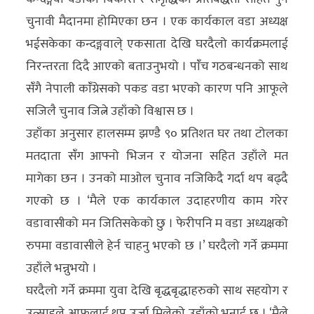
चुनावी मैदानमा होमिएका छन । एक कार्यकाल वडा अध्यक्ष
भईसकेका कन्दङ्गवाले् एकसाता देखि घरदैलो कार्यक्रमलाई
निरन्तरता दिदै आएको बताउनुभयो । पांँच गठबन्धनको साथ
संँगै नेपाली कांँग्रेसको पकड वडा भएको कारण पनि आफूले
सजिलै चुनाव जित्ने उहाँको विश्वास छ ।
उहाँका अनुसार हालसम्म झण्डै ९० प्रतिशत घर तथा टोलका
मतदाता संँग आफ्नो भिजन र योजना सहित उहाँले मत
मागेका छन । उनको माओल चुनाव नजिकिदै गर्दा थप बढ्दै
गएको छ । ‘मैले एक कार्यकाल उदाहरणीय काम गरेर
वडावासीको मन जितिसकेको छु । फेरीपनि म वडा अध्यक्षको
रुपमा वडावासीले हेर्न चाहनु भएको छ ।’ घरदैलो गर्ने क्रममा
उहाँले भन्नुभयो ।
घरदैलो गर्ने क्रममा युवा देखि बृद्धबृद्धाहरुको साथ सहयोग र
उत्साहले आफूलाई थप उर्जा मिलेको उहाँको भनाई छ । ‘मैले