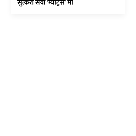
सुत्केरी सेवा ‘म्याट्रेस’ मा