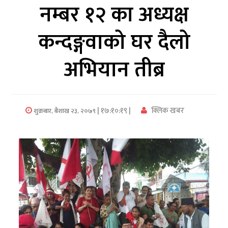
नम्बर १२ का अध्यक्ष
अर्थ/
कन्दङ्गवाको घर दैलो
वाणिज्य
अभियान तीब्र
मनाेरञ्जन
विज्ञान
प्रविधि
| १७:१०:१९ |
क्लिक खबर
शुक्रबार, बैशाख २३, २०७९
अन्तरर्वार्ता
विचार/
ब्लग
खेलकुद
रोचक