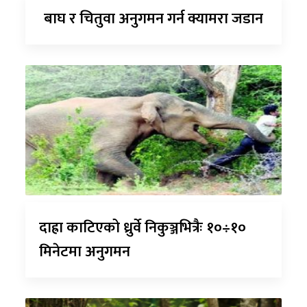
बाघ र चितुवा अनुगमन गर्न क्यामरा जडान
दाह्रा काटिएको ध्रुर्वे निकुञ्जभित्रैः १०÷१०
मिनेटमा अनुगमन