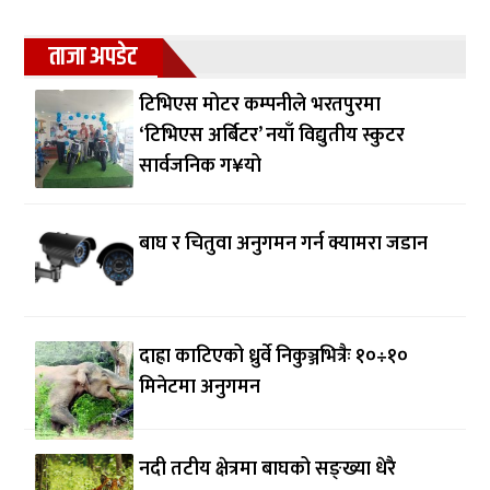
ताजा अपडेट
टिभिएस मोटर कम्पनीले भरतपुरमा
‘टिभिएस अर्बिटर’ नयाँ विद्युतीय स्कुटर
सार्वजनिक ग¥यो
बाघ र चितुवा अनुगमन गर्न क्यामरा जडान
दाह्रा काटिएको ध्रुर्वे निकुञ्जभित्रैः १०÷१०
मिनेटमा अनुगमन
नदी तटीय क्षेत्रमा बाघको सङ्ख्या धेरै