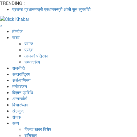
TRENDING :
प्रचण्ड
प्रधानमन्त्री
प्रधानमन्त्री ओली
सुन
सुनचाँदी
×
होमपेज
खबर
समाज
प्रदेश
आजको पत्रिका
सम्पादकीय
राजनीति
अन्तर्राष्ट्रिय
अर्थ/वाणिज्य
मनाेरञ्जन
विज्ञान प्रविधि
अन्तरर्वार्ता
विचार/ब्लग
खेलकुद
रोचक
अन्य
क्लिक खबर विशेष
राशिफल