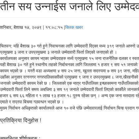
तीन सय उन्नाईस जनाले लिए उम्मेदवा
शनिबार, बैशाख १७, २०७९
| ११:०८:१५ |
क्लिक खबर
चितवन: यहि बैशाख ३० गते हुने निवाचनका लागि उम्मेदवारी दिएका मध्य ३१९ जनाले आफ्नाे उ
प्रमुखमा ३ जना र उपप्रमुखमा ३ जनाले उम्मेदवारी फिर्ता लिएको जनाएको हो ।
कार्यालयका अनुसार कायम भएका उम्मेदवाहरु मध्ये प्रमुखमा १५ जना राजनैतिक दलका र स्वतन
यही बैशाख ३० गते हुने स्थानीय तहको निर्बाचनका लागि जिल्लामा १ हजार ९ सय ५१ जनाको 
कायम भएको छ । यस्तै वडा अध्यक्षमा ४ सय २५ जना, खुल्ला सदस्यमा ७ सय ३९ जना, महि
उहाँका अनुसार रत्ननगर नगरपालिकाकाीको प्रमुखमा ९ जना र उपप्रमुखमा ८ जना,खैरहनीको 
जनाको उम्मेदवारी कायम रेको छ । जिल्लाको एक मात्र गाउँपालिका इच्छाकामना गाउँपालिकाक
उम्मेदवारी फिर्ता लिने समय अबधिमा ३ सय १९ जनाले उम्मेदवारी फिर्ता लिएको कार्कीले ज
हजार ६ सय ६६ महिला र १ लाख ९३ हजार १८ पुरुष रहेका छन् । अन्य एक जना मतदाता रहेको 
एमाले र राप्रपा बिचमा गठवन्धन भएको छ ।
मुख्य निर्वाचन अधिकृतको कार्यालयले आज १० वजे पछि उम्मेदवारलाई निर्वाचन चिन्ह प्रदान गर्
प्रतिक्रिया दिनुहोस !
सम्बन्धित शीर्षकहरु :