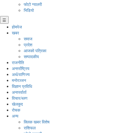
फोटो ग्यालरी
भिडियो
☰
होमपेज
खबर
समाज
प्रदेश
आजको पत्रिका
सम्पादकीय
राजनीति
अन्तर्राष्ट्रिय
अर्थ/वाणिज्य
मनाेरञ्जन
विज्ञान प्रविधि
अन्तरर्वार्ता
विचार/ब्लग
खेलकुद
रोचक
अन्य
क्लिक खबर विशेष
राशिफल