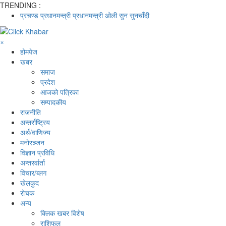
TRENDING :
प्रचण्ड
प्रधानमन्त्री
प्रधानमन्त्री ओली
सुन
सुनचाँदी
×
होमपेज
खबर
समाज
प्रदेश
आजको पत्रिका
सम्पादकीय
राजनीति
अन्तर्राष्ट्रिय
अर्थ/वाणिज्य
मनाेरञ्जन
विज्ञान प्रविधि
अन्तरर्वार्ता
विचार/ब्लग
खेलकुद
रोचक
अन्य
क्लिक खबर विशेष
राशिफल