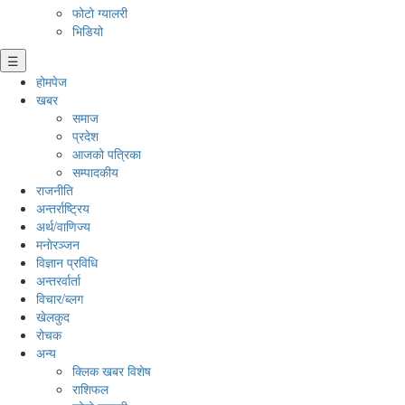
फोटो ग्यालरी
भिडियो
☰
होमपेज
खबर
समाज
प्रदेश
आजको पत्रिका
सम्पादकीय
राजनीति
अन्तर्राष्ट्रिय
अर्थ/वाणिज्य
मनाेरञ्जन
विज्ञान प्रविधि
अन्तरर्वार्ता
विचार/ब्लग
खेलकुद
रोचक
अन्य
क्लिक खबर विशेष
राशिफल