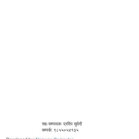
सह-सम्पादकः प्रदिप सुवेदी
सम्पर्क: ९८५५०५४१३५