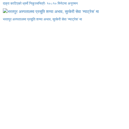
दाह्रा काटिएको ध्रुर्वे निकुञ्जभित्रैः १०÷१० मिनेटमा अनुगमन
भरतपुर अस्पतालमा प्रसूति शय्या अभाव, सुत्केरी सेवा ‘म्याट्रेस’ मा