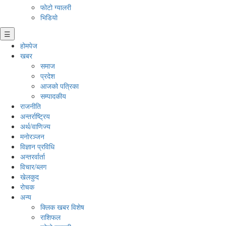
फोटो ग्यालरी
भिडियो
☰
होमपेज
खबर
समाज
प्रदेश
आजको पत्रिका
सम्पादकीय
राजनीति
अन्तर्राष्ट्रिय
अर्थ/वाणिज्य
मनाेरञ्जन
विज्ञान प्रविधि
अन्तरर्वार्ता
विचार/ब्लग
खेलकुद
रोचक
अन्य
क्लिक खबर विशेष
राशिफल