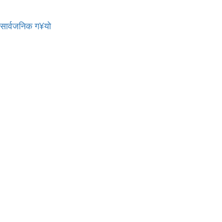
र सार्वजनिक ग¥यो