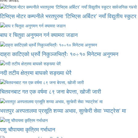
टिभिएस मोटर कम्पनीले भरतपुरमा ‘टिभिएस अर्बिटर’ नयाँ विद्युतीय स्कुट
बाघ र चितुवा अनुगमन गर्न क्यामरा जडान
दाह्रा काटिएको ध्रुर्वे निकुञ्जभित्रैः १०÷१० मिनेटमा अनुगमन
नदी तटीय क्षेत्रमा बाघको सङ्ख्या धेरै
चितवनबाट गत एक वर्षमा ८९ जना बेपत्ता, खोजी जारी
भरतपुर अस्पतालमा प्रसूति शय्या अभाव, सुत्केरी सेवा ‘म्याट्रेस’ मा
पशु चौपायमा कृत्रिम गर्भाधान