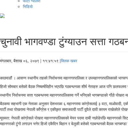
फोटो ग्यालरी
भिडियो
चुनावी भागवण्डा टुंग्याउन सत्ता ग
मंगलबार, बैशाख ०६, २०७९
| ११:४१:५९ |
क्लिक खबर
काठमाडौं । आसन्न स्थानीय तहको निर्वाचनमा महानगरपालिका र उपमहानगरपालिकाको भागवण्डा 
हिजो सोमबार बसेको बैठक निष्कर्षविहीन भएपछि गठबन्धनका शीर्ष नेताहरु आज पनि छलफलमा जुट्
स्थानीय निर्वाचनमा सत्ता गठबन्धनमा महानगरपालिकामा गर्ने भनिएको भागबण्डाको गाँठो प
बैठकमा सहभागी एक नेताका अनुसार देशभरका ६ महानगरमा कांग्रेसलाई ३ वटा, माओवादी, एकी
पार्टी तथा पोखरामा नेपाली काँग्रेस र एकीकृत समाजवादी पार्टी दुवैले दावी कायम राखेकोले 
मूख्यत: नेपाली कांग्रेसले पोखरा महानगरपालिकाको मेयर पदमा दाबी नछोडेपछि महानगरको सिट ब
महानगरको टुंगो लगाउन भनेर हिजो एकैदिन बिहान र बेलुकी बसेको गठबन्धनको बैठक भागबण्डा 