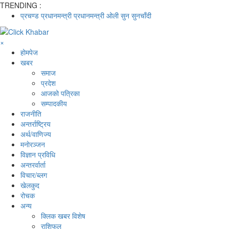
TRENDING :
प्रचण्ड
प्रधानमन्त्री
प्रधानमन्त्री ओली
सुन
सुनचाँदी
×
होमपेज
खबर
समाज
प्रदेश
आजको पत्रिका
सम्पादकीय
राजनीति
अन्तर्राष्ट्रिय
अर्थ/वाणिज्य
मनाेरञ्जन
विज्ञान प्रविधि
अन्तरर्वार्ता
विचार/ब्लग
खेलकुद
रोचक
अन्य
क्लिक खबर विशेष
राशिफल