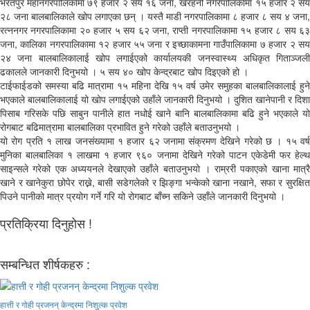
भरतपुर महानगरपालिकामा ७९ हजार २ सय १६ जना, खैरहनी नगरपालिकामा १५ हजार २ सय
२८ जना बालबालिकाले खोप लगाएका छन् । यस्तै माडी नगरपालिकामा ८ हजार ८ सय ४ जना,
रत्ननगर नगरपालिकामा २० हजार ५ सय ६२ जना, राप्ती नगरपालिकामा १५ हजार ८ सय ६३
जना, कालिका नगरपालिकामा १२ हजार ५५ जना र इच्छाकामना गाउँपालिकामा ७ हजार २ सय
२४ जना बालबालिकालाई खोप लगाईएको कार्यालयकी जनस्वास्थ्य अधिकृत गिताञ्जली
ढकालले जानकारी दिनुभयो । ५ सय ४० खोप केन्द्रबाट खोप दिइएको हो ।
टाईफाईडको समस्या बढि मात्रामा १५ महिना देखि १५ वर्ष उमेर समुहका बालबालिकालाई हुने
भएकाले बालबालिकालाई यो खोप लगाईएको उहाँले जानकारी दिनुभयो । दुशित खानेपानी र दिशा
पिसाब गरिसके पछि साबुन पानीले हात नधोई खाने बानि बालबालिकामा बढि हुने भएकाले यो
रोगबाट बढिमात्रामा बालबालिका प्रभावित हुने गरेको उहाँले बताउनुभयो ।
यो रोग प्रति १ लाख जनसंख्यामा १ हजार ६२ जनामा संक्रमण देखिने गरेको छ । १५ वर्ष
मुनिका बालबालिका १ लाखमा १ हजार ९६० जनामा देखिने गरेको पाटन एकेडेमी फर हेल्थ
साइन्सले गरेको एक अध्ययनले देखाएको उहाँले बताउनुभयो । राम्ररी पकाएको खाना मात्रै
खाने र खानेकुरा छोपेर राख्ने, बासी सडेगलेको र झिङ्गा भन्केको खाना नखाने, सफा र सुरक्षित
पिउने पानीको मात्र प्रयोग गर्ने गरि यो रोगबाट बाँच्न सकिने उहाँले जानकारी दिनुभयो ।
प्रतिक्रिया दिनुहोस !
सम्बन्धित शीर्षकहरु :
हात्ती र गोही प्रजनन् केन्द्रमा निशुल्क प्रवेश