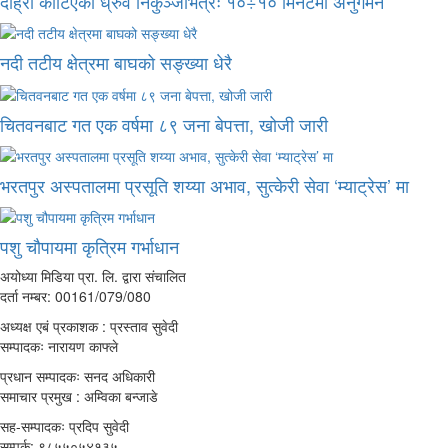
दाह्रा काटिएको ध्रुर्वे निकुञ्जभित्रैः १०÷१० मिनेटमा अनुगमन
नदी तटीय क्षेत्रमा बाघको सङ्ख्या धेरै
चितवनबाट गत एक वर्षमा ८९ जना बेपत्ता, खोजी जारी
भरतपुर अस्पतालमा प्रसूति शय्या अभाव, सुत्केरी सेवा ‘म्याट्रेस’ मा
पशु चौपायमा कृत्रिम गर्भाधान
अयोध्या मिडिया प्रा. लि. द्वारा संचालित
दर्ता नम्बर: 00161/079/080
अध्यक्ष एबं प्रकाशक : प्रस्ताव सुवेदी
सम्पादकः नारायण काफ्ले
प्रधान सम्पादकः सनद अधिकारी
समाचार प्रमुख : अम्विका बन्जाडे
सह-सम्पादकः प्रदिप सुवेदी
सम्पर्क: ९८५५०५४१३५