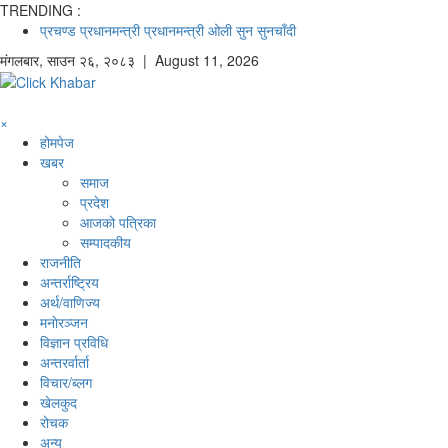
TRENDING :
प्रचण्ड
प्रधानमन्त्री
प्रधानमन्त्री ओली
सुन
सुनचाँदी
मंगलबार
,
साउन
२६
,
२०८३
| August 11, 2026
×
होमपेज
खबर
समाज
प्रदेश
आजको पत्रिका
सम्पादकीय
राजनीति
अन्तर्राष्ट्रिय
अर्थ/वाणिज्य
मनाेरञ्जन
विज्ञान प्रविधि
अन्तरर्वार्ता
विचार/ब्लग
खेलकुद
रोचक
अन्य