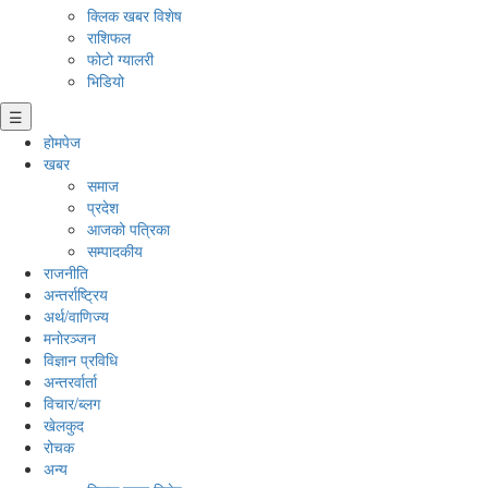
क्लिक खबर विशेष
राशिफल
फोटो ग्यालरी
भिडियो
☰
होमपेज
खबर
समाज
प्रदेश
आजको पत्रिका
सम्पादकीय
राजनीति
अन्तर्राष्ट्रिय
अर्थ/वाणिज्य
मनाेरञ्जन
विज्ञान प्रविधि
अन्तरर्वार्ता
विचार/ब्लग
खेलकुद
रोचक
अन्य