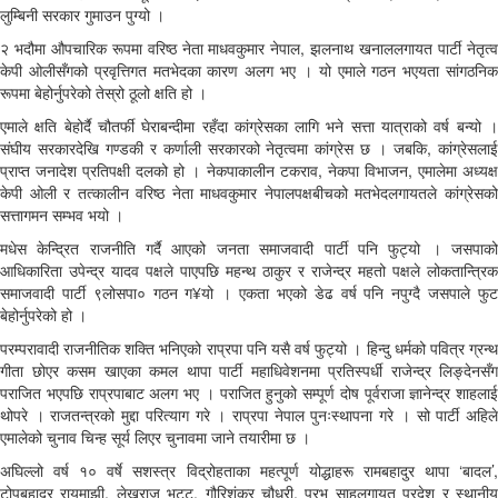
लुम्बिनी सरकार गुमाउन पुग्यो ।
२ भदौमा औपचारिक रूपमा वरिष्ठ नेता माधवकुमार नेपाल, झलनाथ खनाललगायत पार्टी नेतृत्व
केपी ओलीसँगको प्रवृत्तिगत मतभेदका कारण अलग भए । यो एमाले गठन भएयता सांगठनिक
रूपमा बेहोर्नुपरेको तेस्रो ठूलो क्षति हो ।
एमाले क्षति बेहोर्दै चौतर्फी घेराबन्दीमा रहँदा कांग्रेसका लागि भने सत्ता यात्राको वर्ष बन्यो ।
संघीय सरकारदेखि गण्डकी र कर्णाली सरकारको नेतृत्वमा कांग्रेस छ । जबकि, कांग्रेसलाई
प्राप्त जनादेश प्रतिपक्षी दलको हो । नेकपाकालीन टकराव, नेकपा विभाजन, एमालेमा अध्यक्ष
केपी ओली र तत्कालीन वरिष्ठ नेता माधवकुमार नेपालपक्षबीचको मतभेदलगायतले कांग्रेसको
सत्तागमन सम्भव भयो ।
मधेस केन्द्रित राजनीति गर्दै आएको जनता समाजवादी पार्टी पनि फुट्यो । जसपाको
आधिकारिता उपेन्द्र यादव पक्षले पाएपछि महन्थ ठाकुर र राजेन्द्र महतो पक्षले लोकतान्त्रिक
समाजवादी पार्टी ९लोसपा० गठन ग¥यो । एकता भएको डेढ वर्ष पनि नपुग्दै जसपाले फुट
बेहोर्नुपरेको हो ।
परम्परावादी राजनीतिक शक्ति भनिएको राप्रपा पनि यसै वर्ष फुट्यो । हिन्दु धर्मको पवित्र ग्रन्थ
गीता छोएर कसम खाएका कमल थापा पार्टी महाधिवेशनमा प्रतिस्पर्धी राजेन्द्र लिङ्देनसँग
पराजित भएपछि राप्रपाबाट अलग भए । पराजित हुनुको सम्पूर्ण दोष पूर्वराजा ज्ञानेन्द्र शाहलाई
थोपरे । राजतन्त्रको मुद्दा परित्याग गरे । राप्रपा नेपाल पुनःस्थापना गरे । सो पार्टी अहिले
एमालेको चुनाव चिन्ह सूर्य लिएर चुनावमा जाने तयारीमा छ ।
अघिल्लो वर्ष १० वर्षे सशस्त्र विद्रोहताका महत्पूर्ण योद्धाहरू रामबहादुर थापा ‘बादल’,
टोपबहादुर रायमाझी, लेखराज भट्ट, गौरिशंकर चौधरी, प्रभु साहलगायत प्रदेश र स्थानीय