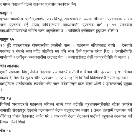
र माधव नेपालको दलले सडकमा प्रदर्शन चर्काएका थिए ।
फागुन १
प्रधानन्यायाधीश चोलेन्द्रशम्शेर जबराविरुद्ध अप्रत्याशित रूपमा तीनजना प्रस्तावक र ९५
जना प्रस्ताव भई संसद् सचिवालयमा महाअभियोग प्रस्ताव दर्ता । ११ सदस्यीय
महाअभियोगसम्बन्धी समिति गठन भइसकेको छ । समितिले प्रतिवेदन बुझाउन बाँकी छ ।
फागुन १५
१२ बुँदे व्याख्यात्मक घोषणासहित एमसीसी पास । गठबन्धन भत्किनबाट बच्यो । देउवाले
प्रचण्ड र नेपाले साथ नदिए ओलीको भए पनि साथ लिने प्रयास गरेका थिए । एमसीसीपछि
माओवादी र एकीकृत समाजवादीमा खटपट पैदा । माओवादीबाट केही जनप्रतिनिधि नै अलग ।
चीन आउजाउ
एमाले उपाध्यक्ष विष्णु पौडेल नेतृत्वमा २५ सदस्यीय टोली ७ चैतमा चीन प्रस्थान । ११ चैतमा
माओवादी नेता देव गुरुङ चीन प्रस्थान । १२ र १३ गते चिनियाँ विदेशमन्त्री नेपाल भ्रमणमा ।
कम्युनिस्ट पार्टीहरूबीच तालमेल गरेर जान विदेशमन्त्री वाङ यीको ओली र प्रचण्डलाई सुझाव
।
चैत १७
चिनियाँ ‘फ्याक्टर’ले गठबन्धन भत्किन सक्ने शंका बढेपछि प्रधानमन्त्रीसमेत रहेका कांग्रेस
सभापति शेरबहादुर देउवाले गठबन्धनको बैठक बालुवाटारमा बसाए । तल्ला तहसम्मै गठबन्धन गर्ने
नीतिगत निर्णय बैठकबाट पारित गरे । त्यसअघि देउवा नेतृत्वको पार्टीको बहुमतले गठबन्धन गर्ने
निर्णय गरेको थियो ।
चैत १८