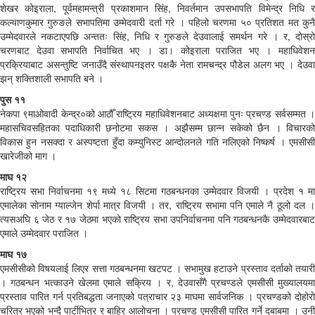
शेखर कोइराला, पूर्वमहामन्त्री प्रकाशमान सिंह, निवर्तमान उपसभापति विमेन्द्र निधि र
कल्याणकुमार गुरुङले सभापतिमा उम्मेदवारी दर्ता गरे । पहिलो चरणमा ५० प्रतिशत मत कुनै
उम्मेदवारले नकटाएपछि अन्ततः सिंह, निधि र गुरुङले देउवालाई समर्थन गरे । र, दोस्रो
चरणबाट देउवा सभापति निर्वाचित भए । डा। कोइराला पराजित भए । महाधिवेशन
प्रक्रियाबाट असन्तुष्टि जनाउँदै संस्थापनइतर पक्षकै नेता रामचन्द्र पौडेल अलग भए । देउवा
झन् शक्तिशाली सभापति बने ।
पुस ११
नेकपा ९माओवादी केन्द्र०को आठौँ राष्ट्रिय महाधिवेशनबाट अध्यक्षमा पुनः प्रचण्ड सर्वसम्मत ।
महासचिवसहितका पदाधिकारी छनोटमा सकस । अझैसम्म छान्न सकेको छैन । विचारको
विकास हुन नसक्दा र अस्पष्टता हुँदा कम्युनिस्ट आन्दोलनले गति नलिएको निष्कर्ष । एमसीसी
खारेजीको माग ।
माघ १२
राष्ट्रिय सभा निर्वाचनमा १९ मध्ये १८ सिटमा गठबन्धनका उम्मेदवार विजयी । प्रदेश १ मा
एमालेका सोनाम ग्याल्जेन शेर्पा मात्र विजयी । तर, राष्ट्रिय सभामा पनि एमाले नै ठूलो दल ।
त्यसअघि ६ जेठ र १७ जेठमा भएको राष्ट्रिय सभा उपनिर्वाचनमा पनि गठबन्धनकै उम्मेदवारबाट
एमाले उम्मेदवार पराजित ।
माघ १७
एमसीसीको विषयलाई लिएर सत्ता गठबन्धनमा खटपट । सभामुख हटाउने प्रस्ताव दर्ताको तयारी
। गठबन्धन भत्काउने खेलमा एमाले सक्रिय । र, देउवासँगै प्रचण्डले एमसीसी मुख्यालयमा
प्रस्ताव पारित गर्न प्रतिबद्धता जनाएको पत्राचार २३ माघमा सार्वजनिक । प्रचण्डको दोहोरो
चरित्र भएको भन्दै पार्टीभित्र र बाहिर आलोचना । प्रचण्ड एमसीसी पारित गर्ने दबाबमा । उनी