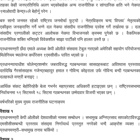
तहका केही जनप्रतिनिधि अलग भएकोबाहेक अन्य राजनीतिक र सांगठनिक क्षति भने नेकपा
९माओवादी केन्द्र०ले बेहोर्नु परेन ।
बरु सानो जनमत रहेको राष्ट्रिय जनमोर्चा फुट्यो । नेत्रविक्रम चन्द ‘विप्लव’ नेतृत्वको
एकीकृत जनक्रान्ति गर्ने भन्ने दल नेकपा संसदीय राजनीतिमा प्रवेश गर्ने तर्खरमा छ । दल
संसदीय प्रणालीको कट्टर आलोचक नेकपा विभाजनको क्रममा पुगेको छ । वैकल्पिक
राजनीतिक शक्ति भनिएको विवेकशील साझा पार्टीको पनि हालत उस्तै छ ।
प्रधानमन्त्री छँदा एमाले अध्यक्ष केपी ओलीले संसदमा टेबुल गराएको अमेरिकी सहयोग परियोजना
मिलेनियम च्यालेन्ज कर्पोरेसन ९एमसीसी० पारित भएको छ ।
प्रधानन्यायाधीश चोलेन्द्रशम्शेर जबराविरुद्ध गठबन्धनका सासदहरूबाट अविश्वास प्रस्ताव
दर्तादेखि गैरसांसदहरू गजेन्द्रबहादुर हमाल र गोविन्द कोइराला उर्फ गोविन्द बन्दी गठबन्धनका
दलहरूले मन्त्री बनाइए ।
आर्थिक संकट बेहोरिरहेकै बेला गभर्नर महाप्रसाद अधिकारी हटाइएका छन् । राष्ट्रियसभामा
निर्वाचनमा १९ सिटमध्ये १८ सिटमा गठबन्धनका उम्मेदवार विजयी भएका छन् ।
वर्षभरिको मुख्य मुख्य राजनीतिक घटनाक्रम
वैशाख १
प्रधानमन्त्री केपी ओलीको देशवासीको नाममा सम्बोधन । सभामुख अग्निप्रसाद सापकोटाविरुद्ध
एमसीसीसम्बन्धी प्रस्ताव संसद्मा निर्णायार्थ प्रस्तुत नगरेको भन्दै आक्रोश व्यक्त ।
प्रधानमन्त्री–सभामुख तनाव चर्कियो ।
वैशाख २