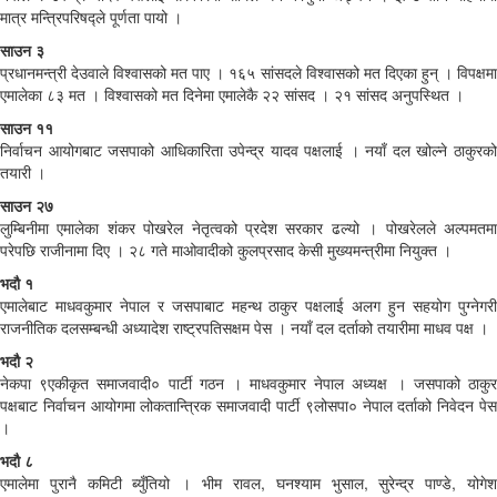
मात्र मन्त्रिपरिषद्ले पूर्णता पायो ।
साउन ३
प्रधानमन्त्री देउवाले विश्वासको मत पाए । १६५ सांसदले विश्वासको मत दिएका हुन् । विपक्षमा
एमालेका ८३ मत । विश्वासको मत दिनेमा एमालेकै २२ सांसद । २१ सांसद अनुपस्थित ।
साउन ११
निर्वाचन आयोगबाट जसपाको आधिकारिता उपेन्द्र यादव पक्षलाई । नयाँ दल खोल्ने ठाकुरको
तयारी ।
साउन २७
लुम्बिनीमा एमालेका शंकर पोखरेल नेतृत्वको प्रदेश सरकार ढल्यो । पोखरेलले अल्पमतमा
परेपछि राजीनामा दिए । २८ गते माओवादीको कुलप्रसाद केसी मुख्यमन्त्रीमा नियुक्त ।
भदौ १
एमालेबाट माधवकुमार नेपाल र जसपाबाट महन्थ ठाकुर पक्षलाई अलग हुन सहयोग पुग्नेगरी
राजनीतिक दलसम्बन्धी अध्यादेश राष्ट्रपतिसक्षम पेस । नयाँ दल दर्ताको तयारीमा माधव पक्ष ।
भदौ २
नेकपा ९एकीकृत समाजवादी० पार्टी गठन । माधवकुमार नेपाल अध्यक्ष । जसपाको ठाकुर
पक्षबाट निर्वाचन आयोगमा लोकतान्त्रिक समाजवादी पार्टी ९लोसपा० नेपाल दर्ताको निवेदन पेस
।
भदौ ८
एमालेमा पुरानै कमिटी ब्युँतियो । भीम रावल, घनश्याम भुसाल, सुरेन्द्र पाण्डे, योगेश