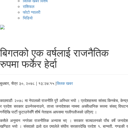
क्लिक खबर विशेष
राशिफल
फोटो ग्यालरी
भिडियो
बिगतको एक वर्षलाई राजनैतिक
रुपमा फर्केर हेर्दा
बुधबार, चैत्र ३०, २०७८
| १३:२७:१५ |
क्लिक खबर
काठमाडौंः २०७८ मा नेपालको राजनीति पूरै अस्थिर भयो । प्रदेशहरूमा सांसद किनबेच, केन्द्र
र प्रदेश सरकार ढाल्नेरबनाउने, ताजा जनादेशका नाममा असंवैधानिक रूपमा संसद् विघटन
गर्नेदेखि पार्टी फुटाउनेसँगै शीर्ष नेताहरू आपसमा गालीगलौजको उत्रिए ।
कसैले अनुमान नगरेका राजनीतिक अभ्यास भए । सरकार सञ्चालनको पाँच वर्षे जनादेश
खण्डित भयो । संसदको ठूलो दल एमालेले संघीय सरकारदेखि प्रदेश १, बाग्मती, गण्डकी र