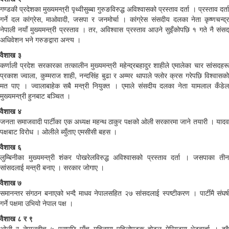
गण्डकी प्रदेशका मुख्यमन्त्री पृथ्वीसुब्बा गुरुङविरुद्ध अविश्वासको प्रस्ताव दर्ता । प्रस्ताव दर्ता
गर्ने दल कांग्रेस, माओवादी, जसपा र जनमोर्चा । कांग्रेस संसदीय दलका नेता कृष्णचन्द्र
नेपाली नयाँ मुख्यमन्त्री प्रस्ताव । तर, अविश्वास प्रस्ताव आउने सुइँकोपछि १ गते नै संसद्
अधिवेशन भने गरुङद्वारा अन्त्य ।
वैशाख ३
कर्णाली प्रदेश सरकारका तत्कालीन मुख्यमन्त्री महेन्द्रबहादुर शाहीले एमालेका चार सांसदहरू
प्रकाश ज्वाला, कुम्मराज शाही, नन्दसिंह बुढा र अम्मर थापाले फ्लोर क्रस गरेपछि विश्वासको
मत पाए । ज्वालाबाहेक सबै मन्त्री नियुक्त । एमाले संसदीय दलका नेता यामलाल कँडेल
मुख्यमन्त्री हुनबाट बञ्चित ।
वैशाख ४
जनता समाजवादी पार्टीका एक अध्यक्ष महन्थ ठाकुर पक्षको ओली सरकारमा जाने तयारी । यादव
पक्षबाट विरोध । ओलीले ब्युँताए एमसीसी बहस ।
वैशाख ६
लुम्बिनीका मुख्यमन्त्री शंकर पोखरेलविरुद्ध अविश्वासको प्रस्ताव दर्ता । जसपाका तीन
सांसदलाई मन्त्री बनाए । सरकार जोगाए ।
वैशाख ७
समानन्तर संगठन बनाएको भन्दै माधव नेपालसहित २७ सांसदलाई स्पष्टीकरण । पार्टीमै संघर्ष
गर्ने पक्षमा उभियो नेपाल पक्ष ।
वैशाख ८ र ९
ओली र नेपालबीच ५ पुसपछि पाँच महिनामा पहिलोपटक होटल मेरियटमा भेटवार्ता । दुवै