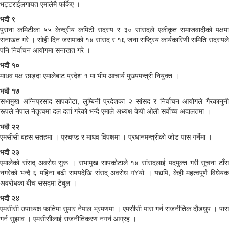
भट्टराईलगायत एमालेमै फर्किए ।
भदौ ९
पुराना कमिटीका ५५ केन्द्रीय कमिटी सदस्य र ३० सांसदले एकीकृत समाजवादीको पक्षमा
सनाखत गरे । सोही दिन जसपाको १४ सांसद र १६ जना राष्ट्रिय कार्यकारिणी समिति सदस्यले
पनि निर्वाचन आयोगमा सनाखत गरे ।
भदौ १०
माधव पक्ष छाड्दा एमालेबाट प्रदेश १ मा भीम आचार्य मुख्यमन्त्री नियुक्त ।
भदौ १७
सभामुख अग्निप्रसाद सापकोटा, लुम्बिनी प्रदेशका २ सांसद र निर्वाचन आयोगले गैरकानुनी
रूपले नेपाल नेतृत्वमा दल दर्ता गरेको भन्दै एमाले अध्यक्ष केपी ओली सर्वोच्च अदालतमा ।
भदौ २२
एमसीसी बहस सतहमा । प्रचण्ड र माधव विपक्षमा । प्रधानमन्त्रीको जोड पास गर्नेमा ।
भदौ २३
एमालेको संसद् अवरोध सुरू । सभामुख सापकोटाले १४ सांसदलाई पदमुक्त गरी सूचना टाँस
नगरेको भन्दै ६ महिना बढी समयदेखि संसद् अवरोध ग¥यो । यद्यपि, केही महत्वपूर्ण विधेयक
अवरोधका बीच संसद्मा टेबुल ।
भदौ २४
एमसीसी उपाध्यक्ष फातिमा सुमार नेपाल भ्रमणमा । एमसीसी पास गर्न राजनीतिक दौडधुप । पास
गर्न सुझाव । एमसीसीलाई राजनीतिकरण नगर्न आग्रह ।