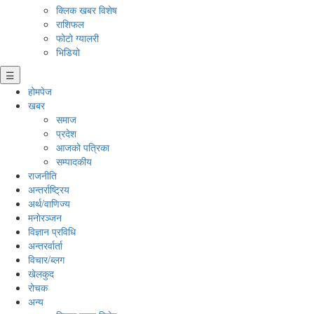
क्लिक खबर विशेष
राशिफल
फोटो ग्यालरी
भिडियो
☰
होमपेज
खबर
समाज
प्रदेश
आजको पत्रिका
सम्पादकीय
राजनीति
अन्तर्राष्ट्रिय
अर्थ/वाणिज्य
मनाेरञ्जन
विज्ञान प्रविधि
अन्तरर्वार्ता
विचार/ब्लग
खेलकुद
रोचक
अन्य