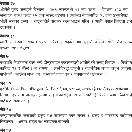
वैशाख २७
ओलीले गुमाए संसद्को विश्वास । २७१ सांसदमध्ये ९३ मत पक्षमा । विपक्षमा १२४ मत ।
जसपाको महन्थ पक्षका १५ जना सांसद तटस्थ । एमालेका नेपालसहित २८ जना अनुपस्थित ।
ओली सरकार ढल्यो । राष्ट्रपतिले सरकार गठन आह्वान गरिन् । ओली–नेपाल तिक्तता झन्
उत्कर्षमा ।
वैशाख ३०
ओली र देउवाले समर्थन प्राप्त गरेका सांसदको नाम दोहोरो परेपछि ओली तेस्रोपटक
प्रधानमन्त्री नियुक्त ।
जेठ ७
मध्यावधि निर्वाचनमा जाने भन्दै दोस्रोपटक प्रधानमन्त्री ओलीले गरे संसद् विघटन । निर्वाचन
कात्तिक २६ र मंसिर ३ मा घोषणा । ओलीविरुद्ध कानुनी र राजनीतिक लडाइ लड्न कांग्रेस,
माओवादी, एमालेको माधव पक्ष, जसपाको यादव पक्ष र जनमोर्चाको गठबन्धन ।
जेठ १०
प्रतिनिधिसभा विघटनविरुद्धको रिट लिएर देउवा, प्रचण्ड, माधवसहितका नेताहरू सर्वोच्चमा ।
रिटमा १३९ जना सांसदको हस्ताक्षर । माधवसहित ११ जना पार्टी हितविपरीत काम गरेको भन्दै
पार्टीबाट निष्कासन ।
जेठ १७
मन्त्रालयसहित जसपाको ठाकुर पक्ष सरकारमा जान तयार । ठाकुर र यादवबाट पालैपालो
निष्कासन । अन्ततः ठाकुर पक्ष सरकारमा सहभागी ।
जेठ २७