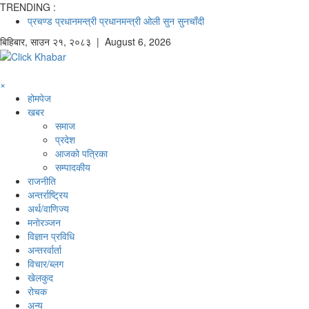
TRENDING :
प्रचण्ड
प्रधानमन्त्री
प्रधानमन्त्री ओली
सुन
सुनचाँदी
बिहिबार
,
साउन
२१
,
२०८३
| August 6, 2026
×
होमपेज
खबर
समाज
प्रदेश
आजको पत्रिका
सम्पादकीय
राजनीति
अन्तर्राष्ट्रिय
अर्थ/वाणिज्य
मनाेरञ्जन
विज्ञान प्रविधि
अन्तरर्वार्ता
विचार/ब्लग
खेलकुद
रोचक
अन्य