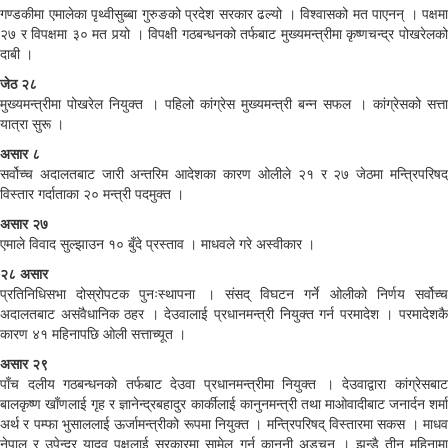
गण्डकीमा एमालेका पृथ्वीसुब्बा गुरुङको प्रदेश सरकार ढल्यो । विश्वासको मत पाएनन् । पक्षमा
२७ र विपक्षमा ३० मत पर्‍यो । विपक्षी गठबन्धनको तर्फबाट मुख्यमन्त्रीमा कृष्णचन्द्र पोखरेलको
दाबी ।
जेठ २८
मुख्यमन्त्रीमा पोखरेल नियुक्त । पहिलो कांग्रेस मुख्यमन्त्री बन्न सफल । कांग्रेसको सत्ता
यात्रा सुरू ।
असार ८
सर्वोच्च अदालतबाट जारी अन्तरिम आदेशका कारण ओलीले २१ र २७ जेठमा मन्त्रिपरिषद्
विस्तार गर्दाताका २० मन्त्री पदमुक्त ।
असार २७
एमाले विवाद सुल्झाउन १० बुँदे प्रस्ताव । माधवले गरे अस्वीकार ।
२८ असार
प्रतिनिधिसभा दोस्रोपटक पुनःस्थापना । संसद् विघटन गर्ने ओलीको निर्णय सर्वोच्च
अदालतबाट असंवैधानिक ठहर । देउवालाई प्रधानमन्त्री नियुक्त गर्न परमादेश । परमादेशकै
कारण ४१ महिनापछि ओली सत्ताच्यूत ।
असार २९
पाँच दलीय गठबन्धनको तर्फबाट देउवा प्रधानमन्त्रीमा नियुक्त । देउवाद्वारा कांग्रेसबाट
बालकृष्ण खाँणलाई गृह र ज्ञानेन्द्रबहादुर कार्कीलाई कानुनमन्त्री तथा माओवादीबाट जनार्दन शर्मा
अर्थ र पम्फा भुसाललाई ऊर्जामन्त्रीको रूपमा नियुक्त । मन्त्रिपरिषद् विस्तारमा सकस । माधव
नेपाल र उपेन्द्र यादव पक्षलाई सरकारमा सामेल गर्न कानुनी अड्चन । झन्डै तीन महिनामा