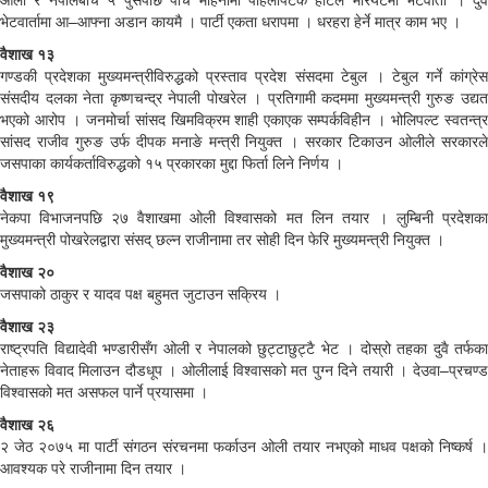
भेटवार्तामा आ–आफ्ना अडान कायमै । पार्टी एकता धरापमा । धरहरा हेर्ने मात्र काम भए ।
वैशाख १३
गण्डकी प्रदेशका मुख्यमन्त्रीविरुद्धको प्रस्ताव प्रदेश संसदमा टेबुल । टेबुल गर्ने कांग्रेस
संसदीय दलका नेता कृष्णचन्द्र नेपाली पोखरेल । प्रतिगामी कदममा मुख्यमन्त्री गुरुङ उद्यत
भएको आरोप । जनमोर्चा सांसद खिमविक्रम शाही एकाएक सम्पर्कविहीन । भोलिपल्ट स्वतन्त्र
सांसद राजीव गुरुङ उर्फ दीपक मनाङे मन्त्री नियुक्त । सरकार टिकाउन ओलीले सरकारले
जसपाका कार्यकर्ताविरुद्धको १५ प्रकारका मुद्दा फिर्ता लिने निर्णय ।
वैशाख १९
नेकपा विभाजनपछि २७ वैशाखमा ओली विश्वासको मत लिन तयार । लुम्बिनी प्रदेशका
मुख्यमन्त्री पोखरेलद्वारा संसद् छल्न राजीनामा तर सोही दिन फेरि मुख्यमन्त्री नियुक्त ।
वैशाख २०
जसपाको ठाकुर र यादव पक्ष बहुमत जुटाउन सक्रिय ।
वैशाख २३
राष्ट्रपति विद्यादेवी भण्डारीसँग ओली र नेपालको छुट्टाछुट्टै भेट । दोस्रो तहका दुवै तर्फका
नेताहरू विवाद मिलाउन दौडधूप । ओलीलाई विश्वासको मत पुग्न दिने तयारी । देउवा–प्रचण्ड
विश्वासको मत असफल पार्ने प्रयासमा ।
वैशाख २६
२ जेठ २०७५ मा पार्टी संगठन संरचनमा फर्काउन ओली तयार नभएको माधव पक्षको निष्कर्ष ।
आवश्यक परे राजीनामा दिन तयार ।