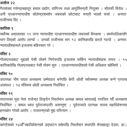
असोज २२
गैरसांसद गजेन्द्रबहादुर हमाल उद्योग, वाणिज्य तथा आपूर्तिमन्त्री नियुक्त । चौतर्फी विरोध ।
उनी प्रधानन्यायाधीश चोलेन्द्रशमशेर जबराको कोटाबाट मन्त्री भएको चर्चा । अन्ततः
राजीनामा दिए ।
कात्तिक ९
सर्वोच्च अदालतका १९ जना न्यायाधीश प्रधानन्यायाधीश जबराको विपक्षमा । कार्यपालिकासँग
भाग लिएको आरोप लाग्यो । उनको राजीनामा माग १२ कात्तिकपछि बारले ग¥यो । अन्ततः
न्यायाधीशहरूले इजलास बहिस्कार गरे ।
मंसिर २
गोलाप्रथाबाट मुद्दाको पेसी तोक्ने निर्णयपछि इजलास फर्किन न्यायाधीशहरू तयार । १५
कात्तिकदेखि गोलाप्रथाबाट पेसी तोक्न सुरु । प्रधानन्यायाधीशको पेसी अधिकार खोसियो ।
मंसिर १०
उपाध्यक्ष भीम रावल अध्यक्षमा उम्मेदवार बनेपछि केपी ओली सर्वसम्मत अध्यक्ष बन्ने प्रयास
असफल । १४ मंसिरमा ओली अध्यक्षमा निर्वाचित ।
मंसिर १९
राप्रपाका युवा नेता राजेन्द्र लिङ्देन निवर्तमान अध्यक्ष कमल थापालाई पराजित गर्दै अध्यक्षमा
निर्वाचित । कमल थापा पूर्वराजाप्रति असन्तुष्ट । पूर्वराजाले प्रत्यक्ष रूपमा महाधिवेशनमा
हस्तक्षेप गरेको आरोप । राजतन्त्रको मुद्दा परित्याग ।
मंसिर २४
कांग्रेसको १४औँ महाधिवेशनको उद्घाटन सकेपछि निवर्तमान सभापति शेरबहादुर देउवा, डा।