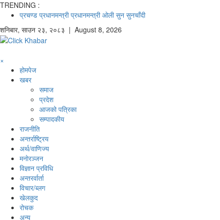
TRENDING :
प्रचण्ड
प्रधानमन्त्री
प्रधानमन्त्री ओली
सुन
सुनचाँदी
शनिबार
,
साउन
२३
,
२०८३
| August 8, 2026
×
होमपेज
खबर
समाज
प्रदेश
आजको पत्रिका
सम्पादकीय
राजनीति
अन्तर्राष्ट्रिय
अर्थ/वाणिज्य
मनाेरञ्जन
विज्ञान प्रविधि
अन्तरर्वार्ता
विचार/ब्लग
खेलकुद
रोचक
अन्य