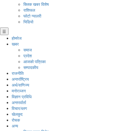
क्लिक खबर विशेष
राशिफल
फोटो ग्यालरी
भिडियो
☰
होमपेज
खबर
समाज
प्रदेश
आजको पत्रिका
सम्पादकीय
राजनीति
अन्तर्राष्ट्रिय
अर्थ/वाणिज्य
मनाेरञ्जन
विज्ञान प्रविधि
अन्तरर्वार्ता
विचार/ब्लग
खेलकुद
रोचक
अन्य