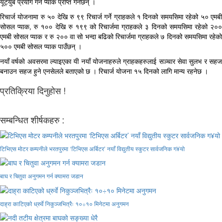
यूट्युब प्रयोग गर्ने प्याक प्राप्त गर्नेछन् ।
रिचार्ज योजनामा रु ५० देखि रु ९९ रिचार्ज गर्ने ग्राहकले १ दिनको समयसिमा रहेको ५० एमबी
सोसल प्याक, रु १०० देखि रु १९९ को रिचार्जमा ग्राहकले ३ दिनको समयसिमा रहेको २००
एमबी सोसल प्याक र रु २०० वा सो भन्दा बढिको रिचार्जमा ग्राहकले ७ दिनको समयसिमा रहेको
५०० एमबी सोसल प्याक पाउँछन् ।
नयाँ वर्षको अवसरमा ल्याइएका यी नयाँ योजनाहरुले ग्राहकहरुलाई सञ्चार सेवा सुलभ र सहज
बनाउन सहज हुने एनसेलले बताएको छ । रिचार्ज योजना १५ दिनको लागि मान्य रहनेछ ।
प्रतिक्रिया दिनुहोस !
सम्बन्धित शीर्षकहरु :
टिभिएस मोटर कम्पनीले भरतपुरमा ‘टिभिएस अर्बिटर’ नयाँ विद्युतीय स्कुटर सार्वजनिक ग¥यो
बाघ र चितुवा अनुगमन गर्न क्यामरा जडान
दाह्रा काटिएको ध्रुर्वे निकुञ्जभित्रैः १०÷१० मिनेटमा अनुगमन