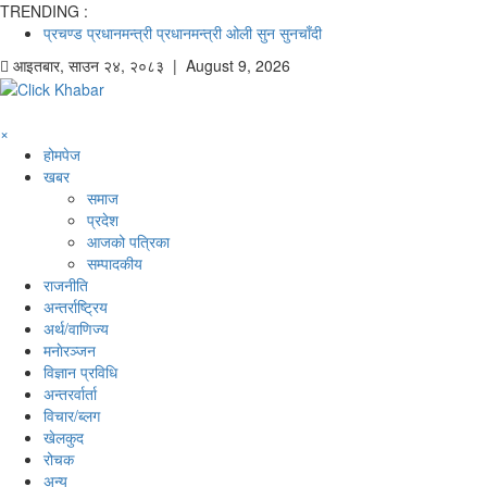
TRENDING :
प्रचण्ड
प्रधानमन्त्री
प्रधानमन्त्री ओली
सुन
सुनचाँदी
आइतबार
,
साउन
२४
,
२०८३
| August 9, 2026
×
होमपेज
खबर
समाज
प्रदेश
आजको पत्रिका
सम्पादकीय
राजनीति
अन्तर्राष्ट्रिय
अर्थ/वाणिज्य
मनाेरञ्जन
विज्ञान प्रविधि
अन्तरर्वार्ता
विचार/ब्लग
खेलकुद
रोचक
अन्य