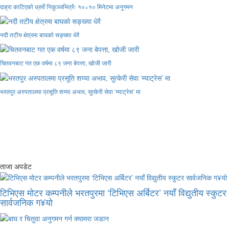
दाह्रा काटिएको ध्रुर्वे निकुञ्जभित्रैः १०÷१० मिनेटमा अनुगमन
नदी तटीय क्षेत्रमा बाघको सङ्ख्या धेरै
चितवनबाट गत एक वर्षमा ८९ जना बेपत्ता, खोजी जारी
भरतपुर अस्पतालमा प्रसूति शय्या अभाव, सुत्केरी सेवा ‘म्याट्रेस’ मा
ताजा अपडेट
टिभिएस मोटर कम्पनीले भरतपुरमा ‘टिभिएस अर्बिटर’ नयाँ विद्युतीय स्कुटर
सार्वजनिक ग¥यो