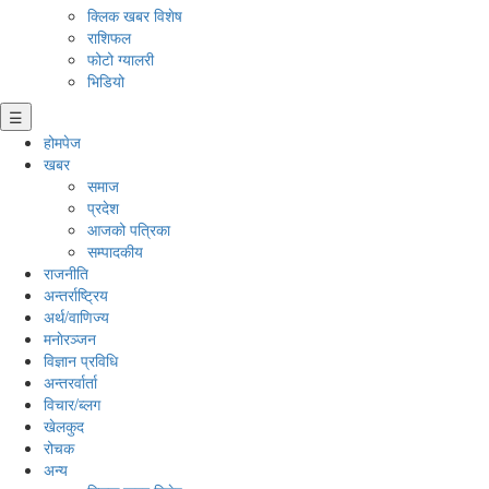
क्लिक खबर विशेष
राशिफल
फोटो ग्यालरी
भिडियो
☰
होमपेज
खबर
समाज
प्रदेश
आजको पत्रिका
सम्पादकीय
राजनीति
अन्तर्राष्ट्रिय
अर्थ/वाणिज्य
मनाेरञ्जन
विज्ञान प्रविधि
अन्तरर्वार्ता
विचार/ब्लग
खेलकुद
रोचक
अन्य