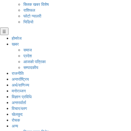
क्लिक खबर विशेष
राशिफल
फोटो ग्यालरी
भिडियो
☰
होमपेज
खबर
समाज
प्रदेश
आजको पत्रिका
सम्पादकीय
राजनीति
अन्तर्राष्ट्रिय
अर्थ/वाणिज्य
मनाेरञ्जन
विज्ञान प्रविधि
अन्तरर्वार्ता
विचार/ब्लग
खेलकुद
रोचक
अन्य