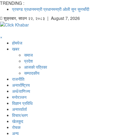
TRENDING :
प्रचण्ड
प्रधानमन्त्री
प्रधानमन्त्री ओली
सुन
सुनचाँदी
शुक्रबार
,
साउन
२२
,
२०८३
| August 7, 2026
×
होमपेज
खबर
समाज
प्रदेश
आजको पत्रिका
सम्पादकीय
राजनीति
अन्तर्राष्ट्रिय
अर्थ/वाणिज्य
मनाेरञ्जन
विज्ञान प्रविधि
अन्तरर्वार्ता
विचार/ब्लग
खेलकुद
रोचक
अन्य