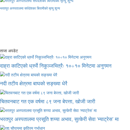
भरतपुर अस्पतालमा सर्पदंशका बिरामीको मृत्यु शून्य
ताजा अपडेट
दाह्रा काटिएको ध्रुर्वे निकुञ्जभित्रैः १०÷१० मिनेटमा अनुगमन
नदी तटीय क्षेत्रमा बाघको सङ्ख्या धेरै
चितवनबाट गत एक वर्षमा ८९ जना बेपत्ता, खोजी जारी
भरतपुर अस्पतालमा प्रसूति शय्या अभाव, सुत्केरी सेवा ‘म्याट्रेस’ मा