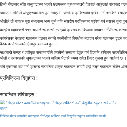
हिजो मंगलबार साँझ बालुवाटारमा भएको छलफलमा प्रधानमन्त्री देउवाले आफूलाई सत्तारूढ गठ
जवाफमा ओलीले आफूहरूका माग पूरा नभएसम्म संसदीय प्रक्रियामा प्रवेश गर्न नसकिने बता
ओलीले ती मागहरु पूरा नभएसम्म अन्य कुनै पनि संसदीय प्रक्रियामा प्रवेश गर्न नसक्ने कुरा पुन
कांग्रेस महामन्त्री गगन थापाले सरकारले ल्याएको प्रस्तावका विपक्षमा मतदान गर्नेसँग सरका
कांग्रेसका नेताहरु गठबन्धन दलका नेताले एमसीसीको विपक्षीमा मतदान गरेमा गठबन्धन टुट्ने बता
बैठक बस्ने भएकाले दौडधुप बढाएका हुन् ।
माओवादी केन्द्र र एकीकृत समाजवादीले एमसीसी संसदमा टेवुल गर्न दिएपनि राष्ट्रिय सहमतिबि
ओली र प्रचण्डको खुमलटारमा भएको अन्तिम भेटको रुपमा समेत लिएर तुलना हुन थालेको छ ।
यदि एमसीसी पास गर्न प्रचण्ड सहमतिमा आएमा गठबन्धन कायमै राख्ने नत्र गठबन्धन तोडेर ओलीस
प्रतिक्रिया दिनुहोस !
सम्बन्धित शीर्षकहरु :
टिभिएस मोटर कम्पनीले भरतपुरमा ‘टिभिएस अर्बिटर’ नयाँ विद्युतीय स्कुटर सार्वजनिक ग¥यो