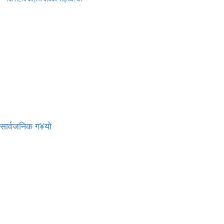
र सार्वजनिक ग¥यो