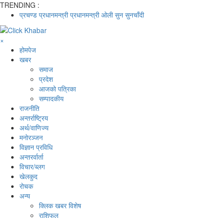
TRENDING :
प्रचण्ड
प्रधानमन्त्री
प्रधानमन्त्री ओली
सुन
सुनचाँदी
×
होमपेज
खबर
समाज
प्रदेश
आजको पत्रिका
सम्पादकीय
राजनीति
अन्तर्राष्ट्रिय
अर्थ/वाणिज्य
मनाेरञ्जन
विज्ञान प्रविधि
अन्तरर्वार्ता
विचार/ब्लग
खेलकुद
रोचक
अन्य
क्लिक खबर विशेष
राशिफल