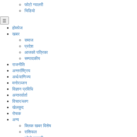
फोटो ग्यालरी
भिडियो
☰
होमपेज
खबर
समाज
प्रदेश
आजको पत्रिका
सम्पादकीय
राजनीति
अन्तर्राष्ट्रिय
अर्थ/वाणिज्य
मनाेरञ्जन
विज्ञान प्रविधि
अन्तरर्वार्ता
विचार/ब्लग
खेलकुद
रोचक
अन्य
क्लिक खबर विशेष
राशिफल