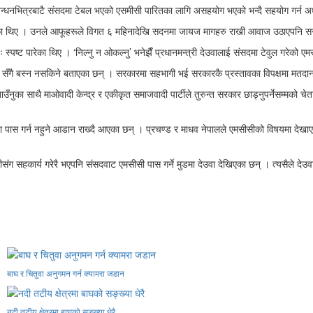
बन्धनभित्रबाटै संसदमा टेबल भएको एसमीसी पारितका लागि असहयोग भएको भन्दै सहयोग गर्न अ
एका थिए । उनले आफूहरूले विगत ६ महिनादेखि सदनमा जायज मागहरु राखी आवाज उठाएपनि सरक
ः स्पष्ट पारेका थिए । ‘निल्नु न ओकल्नु’ भनेझैँ प्रधानमन्त्री देउवालाई संसदमा टेवुल गरेको 
रमा सँगै बस्न नसकिने बताएका छन् । सरकारमा सहभागी भई सरकारकै प्रस्तावका विपक्षमा मतदान 
उँनुका साथै माओवादी केन्द्र र एकीकृत समाजवादी पार्टीले तुरुन्त सरकार छाड्नुपर्नेसम्मको चे
ना पास गर्न नहुने आडान राख्दै आएका छन् । प्रचण्ड र माधव नेपालले एमसीसीको विषयमा देखाएक
ंग सहकार्य गरेरै भएपनि संसदवाट एमसीसी पास गर्ने मुडमा देउवा देखिएका छन् । त्यसैले देउव
बाघ र चितुवा अनुगमन गर्न क्यामरा जडान
नदी तटीय क्षेत्रमा बाघको सङ्ख्या धेरै