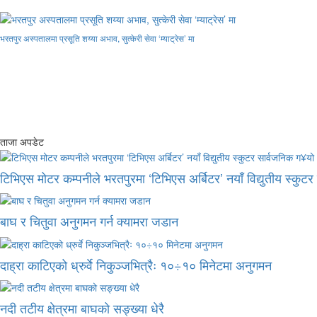
भरतपुर अस्पतालमा प्रसूति शय्या अभाव, सुत्केरी सेवा ‘म्याट्रेस’ मा
ताजा अपडेट
टिभिएस मोटर कम्पनीले भरतपुरमा ‘टिभिएस अर्बिटर’ नयाँ विद्युतीय स्कुट
बाघ र चितुवा अनुगमन गर्न क्यामरा जडान
दाह्रा काटिएको ध्रुर्वे निकुञ्जभित्रैः १०÷१० मिनेटमा अनुगमन
नदी तटीय क्षेत्रमा बाघको सङ्ख्या धेरै