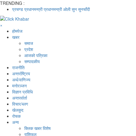
TRENDING :
प्रचण्ड
प्रधानमन्त्री
प्रधानमन्त्री ओली
सुन
सुनचाँदी
×
होमपेज
खबर
समाज
प्रदेश
आजको पत्रिका
सम्पादकीय
राजनीति
अन्तर्राष्ट्रिय
अर्थ/वाणिज्य
मनाेरञ्जन
विज्ञान प्रविधि
अन्तरर्वार्ता
विचार/ब्लग
खेलकुद
रोचक
अन्य
क्लिक खबर विशेष
राशिफल