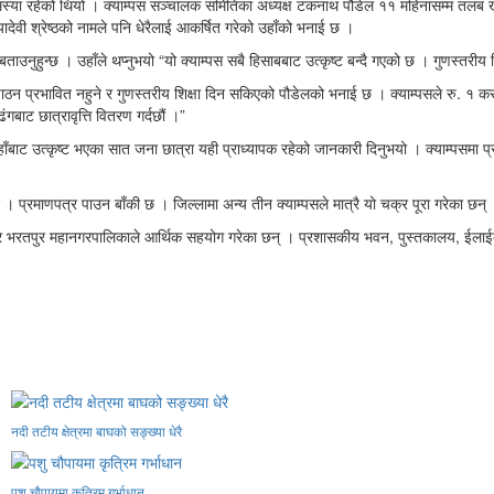
े समस्या रहेको थियो । क्याम्पस सञ्चालक समितिका अध्यक्ष टंकनाथ पौडेल ११ महिनासम्म तलब 
यादेवी श्रेष्ठको नामले पनि धेरैलाई आकर्षित गरेको उहाँको भनाई छ ।
उनुहुन्छ । उहाँले थप्नुभयो “यो क्याम्पस सबै हिसाबबाट उत्कृष्ट बन्दै गएको छ । गुणस्तरीय शिक्ष
 पठनपाठन प्रभावित नहुने र गुणस्तरीय शिक्षा दिन सकिएको पौडेलको भनाई छ । क्याम्पसले रु. 
बाट छात्रावृत्ति वितरण गर्दछौं ।”
यहाँबाट उत्कृष्ट भएका सात जना छात्रा यही प्राध्यापक रहेको जानकारी दिनुभयो । क्याम्पसमा 
छ । प्रमाणपत्र पाउन बाँकी छ । जिल्लामा अन्य तीन क्याम्पसले मात्रै यो चक्र पूरा गरेका छन्
देश र भरतपुर महानगरपालिकाले आर्थिक सहयोग गरेका छन् । प्रशासकीय भवन, पुस्तकालय, ईलाईब
नदी तटीय क्षेत्रमा बाघको सङ्ख्या धेरै
पशु चौपायमा कृत्रिम गर्भाधान