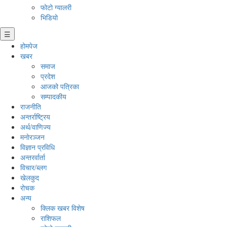
फोटो ग्यालरी
भिडियो
☰
होमपेज
खबर
समाज
प्रदेश
आजको पत्रिका
सम्पादकीय
राजनीति
अन्तर्राष्ट्रिय
अर्थ/वाणिज्य
मनाेरञ्जन
विज्ञान प्रविधि
अन्तरर्वार्ता
विचार/ब्लग
खेलकुद
रोचक
अन्य
क्लिक खबर विशेष
राशिफल