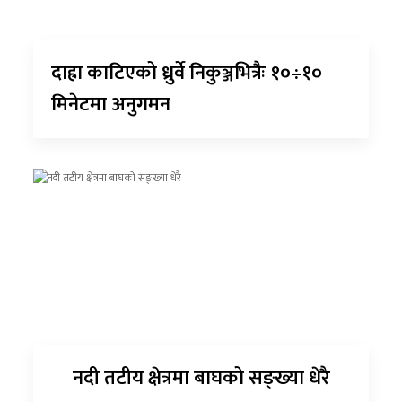
दाह्रा काटिएको ध्रुर्वे निकुञ्जभित्रैः १०÷१०
मिनेटमा अनुगमन
नदी तटीय क्षेत्रमा बाघको सङ्ख्या धेरै