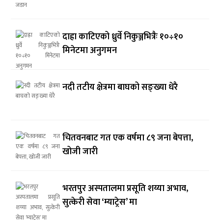
दाह्रा काटिएको ध्रुर्वे निकुञ्जभित्रैः १०÷१०
मिनेटमा अनुगमन
नदी तटीय क्षेत्रमा बाघको सङ्ख्या धेरै
चितवनबाट गत एक वर्षमा ८९ जना बेपत्ता,
खोजी जारी
भरतपुर अस्पतालमा प्रसूति शय्या अभाव,
सुत्केरी सेवा ‘म्याट्रेस’ मा