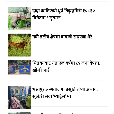
दाह्रा काटिएको ध्रुर्वे निकुञ्जभित्रैः १०÷१०
मिनेटमा अनुगमन
नदी तटीय क्षेत्रमा बाघको सङ्ख्या धेरै
चितवनबाट गत एक वर्षमा ८९ जना बेपत्ता,
खोजी जारी
भरतपुर अस्पतालमा प्रसूति शय्या अभाव,
सुत्केरी सेवा ‘म्याट्रेस’ मा