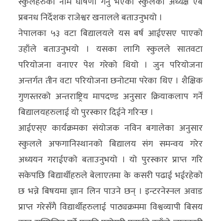
स्कुलहरुको नाम घोषणा गर्नु भएको स्कुलका अध्यक्ष एबं
अन्य
प्रबनध निर्देशक राजेश्वर खनालले बताउनुभयो ।
क्लिक
नेपालका ५३ वटा बिद्यालयले यस बर्ष आईएसए पाएको
खबर
उहाँले बताउनुभयो । यसका लागि स्कुलले सातवटा
विशेष
परियोजना वनाएर पेश गरेको थियो । जुन परियोजना
अन्तर्गत तीन वटा परियोजना छनोटमा परेका थिए । शैक्षिक
राशिफल
गुणस्तरको अन्तराष्ट्रिय मापदण्ड अनुसार क्रियाकलाप गर्ने
फोटो
बिद्यालयहरुलाई यो पुरस्कार दिईने गरिन्छ ।
ग्यालरी
आईएस्ए कार्यक्रमका संयोजक नविन बगालेका अनुसार
स्कुलले अफगानिस्थानको बिद्यालय संग समन्वय गरेर
भिडियो
अध्ययन गराईएको बताउनुभयो । यो पुरस्कार प्राप्त गरि
सकेपछि बिद्यार्थीहरुले बेलाएतमा के कसरी पढाई भईरहेको
छ भन्ने बिषयमा ज्ञान लिन पाउने छन् । इन्टरनेस्नल अवाड
प्राप्त गरेसँगै विद्यार्थीहरुलाई पाठ्यक्रममा विश्वव्यापी बिसय