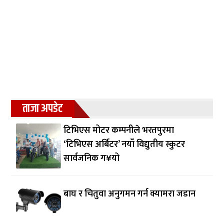
ताजा अपडेट
टिभिएस मोटर कम्पनीले भरतपुरमा
‘टिभिएस अर्बिटर’ नयाँ विद्युतीय स्कुटर
सार्वजनिक ग¥यो
बाघ र चितुवा अनुगमन गर्न क्यामरा जडान