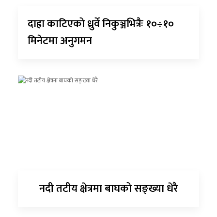
दाह्रा काटिएको ध्रुर्वे निकुञ्जभित्रैः १०÷१०
मिनेटमा अनुगमन
नदी तटीय क्षेत्रमा बाघको सङ्ख्या धेरै