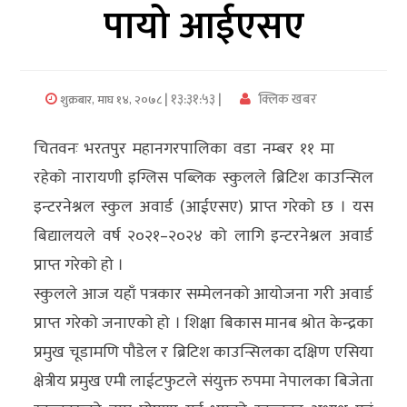
पायो आईएसए
अर्थ/
वाणिज्य
| १३:३१:५३ |
क्लिक खबर
शुक्रबार, माघ १४, २०७८
मनाेरञ्जन
चितवनः भरतपुर महानगरपालिका वडा नम्बर ११ मा
विज्ञान
रहेको नारायणी इग्लिस पब्लिक स्कुलले ब्रिटिश काउन्सिल
प्रविधि
इन्टरनेश्नल स्कुल अवार्ड (आईएसए) प्राप्त गरेको छ । यस
अन्तरर्वार्ता
बिद्यालयले वर्ष २०२१–२०२४ को लागि इन्टरनेश्नल अवार्ड
प्राप्त गरेको हो ।
विचार/
स्कुलले आज यहाँ पत्रकार सम्मेलनको आयोजना गरी अवार्ड
ब्लग
प्राप्त गरेको जनाएको हो । शिक्षा बिकास मानब श्रोत केन्द्रका
खेलकुद
प्रमुख चूडामणि पौडेल र ब्रिटिश काउन्सिलका दक्षिण एसिया
क्षेत्रीय प्रमुख एमी लाईटफुटले संयुक्त रुपमा नेपालका बिजेता
रोचक