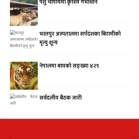
पशु चौपायमा कृत्रिम गर्भाधान
भरतपुर अस्पतालमा सर्पदंशका बिरामीको
मृत्यु शून्य
नेपालमा बाघको सङ्ख्या ४२९
सर्वदलीय बैठक जारी