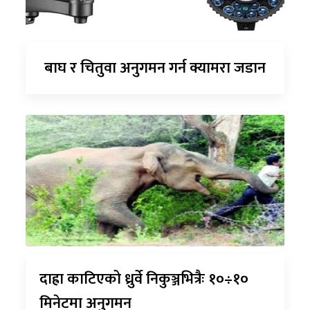
बाघ र चितुवा अनुगमन गर्न क्यामरा जडान
दाह्रा काटिएको ध्रुर्वे निकुञ्जभित्रैः १०÷१०
मिनेटमा अनुगमन