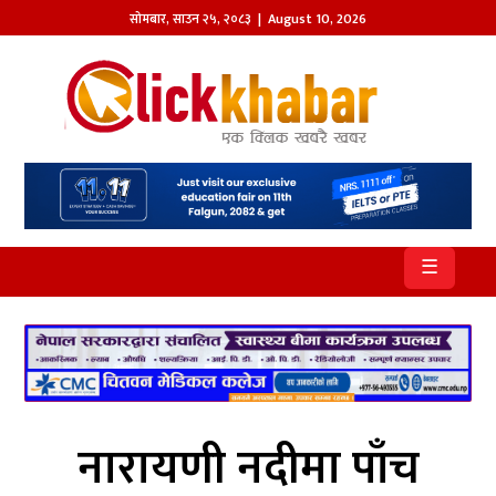
सोमबार
,
साउन
२५
,
२०८३
| August 10, 2026
होमपेज
खबर
समाज
प्रदेश
☰
आजको
पत्रिका
सम्पादकीय
राजनीति
नारायणी नदीमा पाँच
अन्तर्राष्ट्रिय