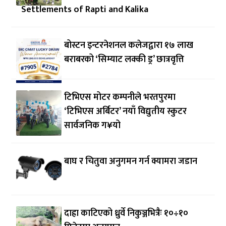
Settlements of Rapti and Kalika
बोस्टन इन्टरनेशनल कलेजद्वारा १७ लाख
बराबरको ‘सिम्याट लक्की ड्र’ छात्रवृत्ति
टिभिएस मोटर कम्पनीले भरतपुरमा
‘टिभिएस अर्बिटर’ नयाँ विद्युतीय स्कुटर
सार्वजनिक ग¥यो
बाघ र चितुवा अनुगमन गर्न क्यामरा जडान
दाह्रा काटिएको ध्रुर्वे निकुञ्जभित्रैः १०÷१०