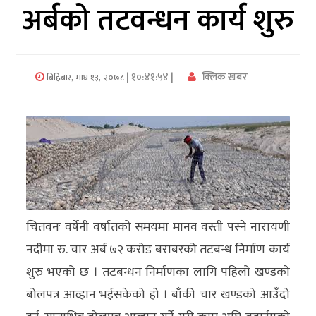
अर्बको तटवन्धन कार्य शुरु
अर्थ/
वाणिज्य
| १०:४१:५४ |
क्लिक खबर
बिहिबार, माघ १३, २०७८
मनाेरञ्जन
विज्ञान
प्रविधि
अन्तरर्वार्ता
विचार/
चितवनः वर्षेनी वर्षातको समयमा मानव वस्ती पस्ने नारायणी
ब्लग
नदीमा रु. चार अर्ब ७२ करोड बराबरको तटबन्ध निर्माण कार्य
खेलकुद
शुरु भएको छ । तटबन्धन निर्माणका लागि पहिलो खण्डको
बोलपत्र आव्हान भईसकेको हो । बाँकी चार खण्डको आउँदो
रोचक