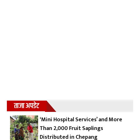
ताजा अपडेट
‘Mini Hospital Services’ and More
Than 2,000 Fruit Saplings
Distributed in Chepang