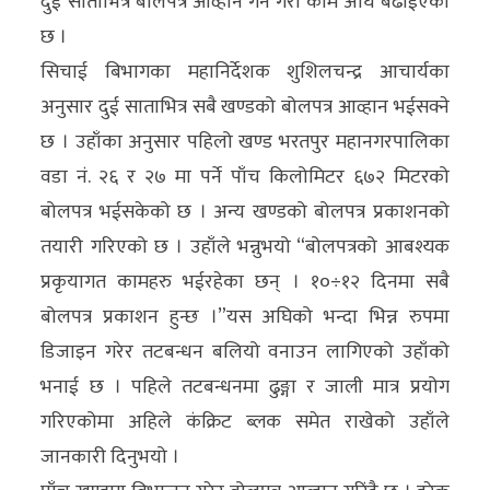
दुई साताभित्र बोलपत्र आव्हान गर्ने गरी काम अघि बढाईएको
अन्य
छ ।
सिचाई बिभागका महानिर्देशक शुशिलचन्द्र आचार्यका
क्लिक
अनुसार दुई साताभित्र सबै खण्डको बोलपत्र आव्हान भईसक्ने
खबर
छ । उहाँका अनुसार पहिलो खण्ड भरतपुर महानगरपालिका
विशेष
वडा नं. २६ र २७ मा पर्ने पाँच किलोमिटर ६७२ मिटरको
राशिफल
बोलपत्र भईसकेको छ । अन्य खण्डको बोलपत्र प्रकाशनको
फोटो
तयारी गरिएको छ । उहाँले भन्नुभयो “बोलपत्रको आबश्यक
ग्यालरी
प्रकृयागत कामहरु भईरहेका छन् । १०÷१२ दिनमा सबै
बोलपत्र प्रकाशन हुन्छ ।”यस अघिको भन्दा भिन्न रुपमा
भिडियो
डिजाइन गरेर तटबन्धन बलियो वनाउन लागिएको उहाँको
भनाई छ । पहिले तटबन्धनमा ढुङ्गा र जाली मात्र प्रयोग
गरिएकोमा अहिले कंक्रिट ब्लक समेत राखेको उहाँले
जानकारी दिनुभयो ।