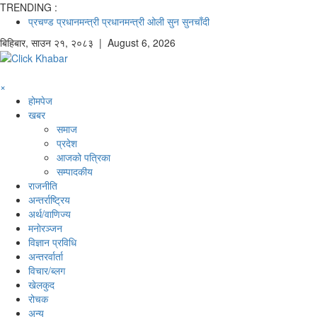
TRENDING :
प्रचण्ड
प्रधानमन्त्री
प्रधानमन्त्री ओली
सुन
सुनचाँदी
बिहिबार
,
साउन
२१
,
२०८३
| August 6, 2026
×
होमपेज
खबर
समाज
प्रदेश
आजको पत्रिका
सम्पादकीय
राजनीति
अन्तर्राष्ट्रिय
अर्थ/वाणिज्य
मनाेरञ्जन
विज्ञान प्रविधि
अन्तरर्वार्ता
विचार/ब्लग
खेलकुद
रोचक
अन्य