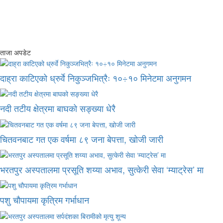
ताजा अपडेट
दाह्रा काटिएको ध्रुर्वे निकुञ्जभित्रैः १०÷१० मिनेटमा अनुगमन
नदी तटीय क्षेत्रमा बाघको सङ्ख्या धेरै
चितवनबाट गत एक वर्षमा ८९ जना बेपत्ता, खोजी जारी
भरतपुर अस्पतालमा प्रसूति शय्या अभाव, सुत्केरी सेवा ‘म्याट्रेस’ मा
पशु चौपायमा कृत्रिम गर्भाधान