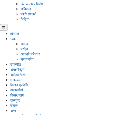
क्लिक खबर विशेष
राशिफल
फोटो ग्यालरी
भिडियो
☰
होमपेज
खबर
समाज
प्रदेश
आजको पत्रिका
सम्पादकीय
राजनीति
अन्तर्राष्ट्रिय
अर्थ/वाणिज्य
मनाेरञ्जन
विज्ञान प्रविधि
अन्तरर्वार्ता
विचार/ब्लग
खेलकुद
रोचक
अन्य