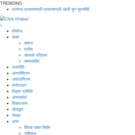
TRENDING :
प्रचण्ड
प्रधानमन्त्री
प्रधानमन्त्री ओली
सुन
सुनचाँदी
×
होमपेज
खबर
समाज
प्रदेश
आजको पत्रिका
सम्पादकीय
राजनीति
अन्तर्राष्ट्रिय
अर्थ/वाणिज्य
मनाेरञ्जन
विज्ञान प्रविधि
अन्तरर्वार्ता
विचार/ब्लग
खेलकुद
रोचक
अन्य
क्लिक खबर विशेष
राशिफल