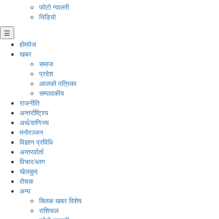
फोटो ग्यालरी
भिडियो
☰
होमपेज
खबर
समाज
प्रदेश
आजको पत्रिका
सम्पादकीय
राजनीति
अन्तर्राष्ट्रिय
अर्थ/वाणिज्य
मनाेरञ्जन
विज्ञान प्रविधि
अन्तरर्वार्ता
विचार/ब्लग
खेलकुद
रोचक
अन्य
क्लिक खबर विशेष
राशिफल