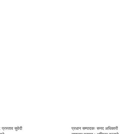
 प्रस्ताव सुवेदी
प्रधान सम्पादकः सनद अधिकारी
्ले
समाचार प्रमुख : अम्विका बन्जाडे