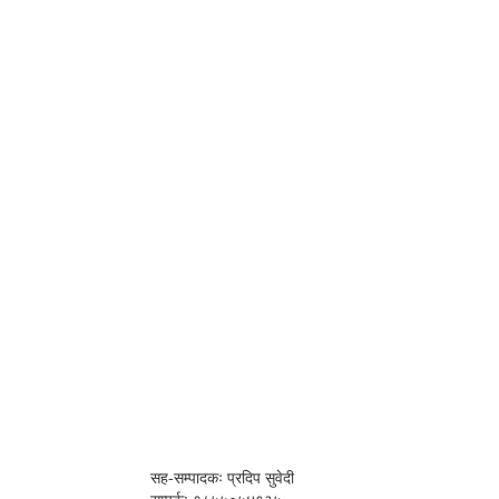
सह-सम्पादकः प्रदिप सुवेदी
सम्पर्क: ९८५५०५४१३५