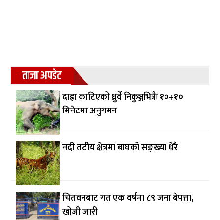
ताजा अपडेट
दाह्रा काटिएको ध्रुर्वे निकुञ्जभित्रैः १०÷१०
मिनेटमा अनुगमन
नदी तटीय क्षेत्रमा बाघको सङ्ख्या धेरै
चितवनबाट गत एक वर्षमा ८९ जना बेपत्ता,
खोजी जारी