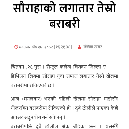
सौराहाको लगातार तेस्रो
अर्थ/
बराबरी
वाणिज्य
मनाेरञ्जन
| १६:२१:३८ |
क्लिक खबर
मंगलबार, पौष २७, २०७८
विज्ञान
प्रविधि
चितवन ,२६ पुस । सेन्ट्रल कलेज चितवन जिल्ला ए
अन्तरर्वार्ता
डिभिजन लिगमा सौराहा युवा समाज लगातार तेस्रो खेलमा
विचार/
बराबरीमा रोकिएको छ ।
ब्लग
आज (मंगलबार) भएको पहिलो खेलमा सौराहा माडीसँग
खेलकुद
गोलरहित बराबरीमा रोकिएको हो । दुबै टोलीले पाएका केही
अवसर सदुपयोग गर्न सकेनन् ।
रोचक
बराबरीपछि दुबै टोलीले अंक बाँडेका छन् । यससँगै