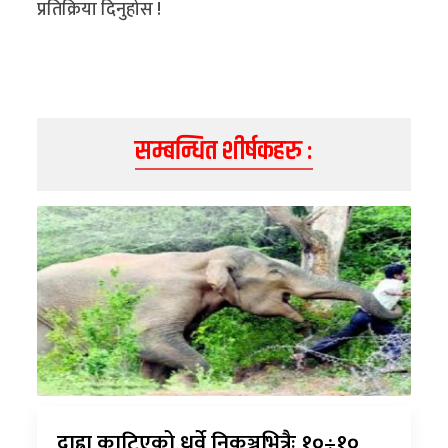
प्रतिक्रिया दिनुहोस !
सम्बन्धित शीर्षकहरु :
दाह्रा काटिएको ध्रुर्वे निकुञ्जभित्रैः १०÷१०