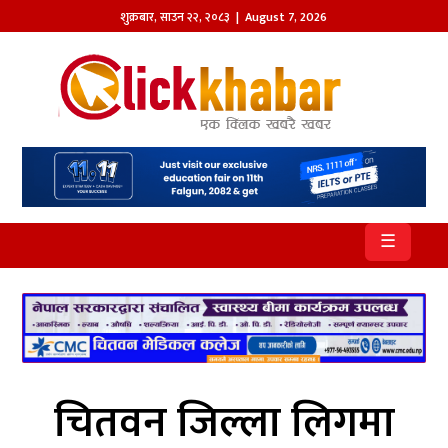
शुक्रबार
,
साउन
२२
,
२०८३
| August 7, 2026
होमपेज
खबर
समाज
प्रदेश
☰
आजको
पत्रिका
सम्पादकीय
राजनीति
चितवन जिल्ला लिगमा
अन्तर्राष्ट्रिय