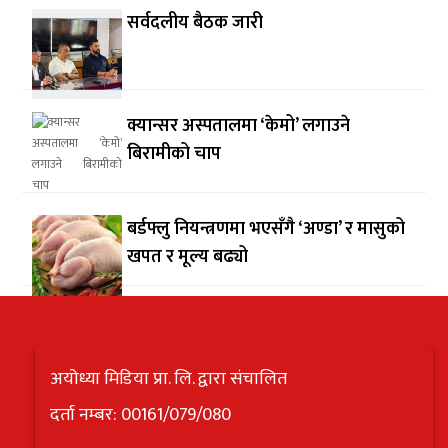
सर्वदलीय बैठक जारी
क्यान्सर अस्पतालमा ‘केमो’ लगाउने
बिरामीको चाप
बर्डफ्लु नियन्त्रणमा भएसँगै ‘अण्डा’ र मासुको
खपत र मूल्य बढ्यो
अयोध्या मिडिया प्रा. लि. द्वारा संचालित
दर्ता नम्बर: 00161/079/080