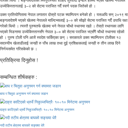
पारेको थियो । बङ्गलादेशको मिरपुरस्थित शाहिद शुरवार्दी इन्डोर हलमा भएको खेलमा नेपालले
उज्वेकिस्तानलाई ३–२ को सेटमा पराजित गर्दै स्वर्ण पदक जितेको हो ।
उक्त प्रतियोगितामा नेपाल लगातार दोस्रो पटक च्याम्पियन बनेको हो । यसअघि सन् २०१९ मा
बङ्गलादेशमै भएको खेलमा नेपालले माल्दिभ्सलाई ३–० को सोझो सेटमा पराजित गर्दै उपाधि रक्षा
गरेको थियो । त्यस्तै पुरुषतर्फ खेलमा भने नेपाल चौथो स्थानमा रह्यो । तेस्रो स्थानका लागि
भएको भिडन्तमा उज्वेकिस्तानसँग नेपाल ३–० को सेटमा पराजित भएसँगै चौथो स्थानमा रहेको
हो । पुरुष टोली पनि आजै स्वदेश फर्किएका छन् । सरकारले उक्त च्याम्पियन टोलीका १२
सदस्यीय खेलाडीलाई जनही रु पाँच लाख तथा दुई प्रशिक्षकलाई जनही रु तीन लाख दिने
निर्णयसमेत गरिसकेको छ ।
प्रतिक्रिया दिनुहोस !
सम्बन्धित शीर्षकहरु :
बाघ र चितुवा अनुगमन गर्न क्यामरा जडान
दाह्रा काटिएको ध्रुर्वे निकुञ्जभित्रैः १०÷१० मिनेटमा अनुगमन
नदी तटीय क्षेत्रमा बाघको सङ्ख्या धेरै