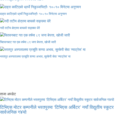
दाह्रा काटिएको ध्रुर्वे निकुञ्जभित्रैः १०÷१० मिनेटमा अनुगमन
नदी तटीय क्षेत्रमा बाघको सङ्ख्या धेरै
चितवनबाट गत एक वर्षमा ८९ जना बेपत्ता, खोजी जारी
भरतपुर अस्पतालमा प्रसूति शय्या अभाव, सुत्केरी सेवा ‘म्याट्रेस’ मा
ताजा अपडेट
टिभिएस मोटर कम्पनीले भरतपुरमा ‘टिभिएस अर्बिटर’ नयाँ विद्युतीय स्कुटर
सार्वजनिक ग¥यो