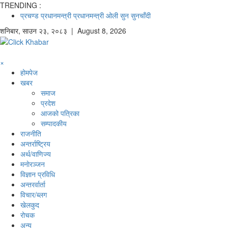
TRENDING :
प्रचण्ड
प्रधानमन्त्री
प्रधानमन्त्री ओली
सुन
सुनचाँदी
शनिबार
,
साउन
२३
,
२०८३
| August 8, 2026
×
होमपेज
खबर
समाज
प्रदेश
आजको पत्रिका
सम्पादकीय
राजनीति
अन्तर्राष्ट्रिय
अर्थ/वाणिज्य
मनाेरञ्जन
विज्ञान प्रविधि
अन्तरर्वार्ता
विचार/ब्लग
खेलकुद
रोचक
अन्य