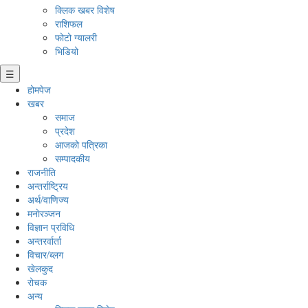
क्लिक खबर विशेष
राशिफल
फोटो ग्यालरी
भिडियो
☰
होमपेज
खबर
समाज
प्रदेश
आजको पत्रिका
सम्पादकीय
राजनीति
अन्तर्राष्ट्रिय
अर्थ/वाणिज्य
मनाेरञ्जन
विज्ञान प्रविधि
अन्तरर्वार्ता
विचार/ब्लग
खेलकुद
रोचक
अन्य