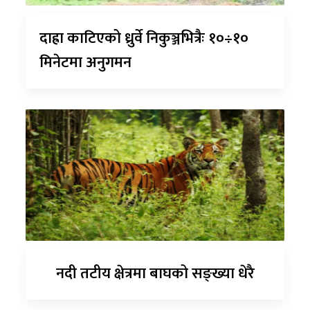
दाह्रा काटिएको ध्रुर्वे निकुञ्जभित्रैः १०÷१०
मिनेटमा अनुगमन
नदी तटीय क्षेत्रमा बाघको सङ्ख्या धेरै