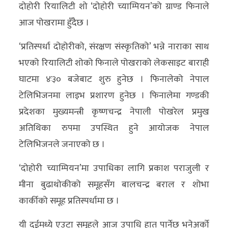
दोहोरी रियालिटी शो ‘दोहोरी च्याम्पियन’को ग्राण्ड फिनाले
अन्य
आज पोखरामा हुँदैछ ।
क्लिक
‘प्रतिस्पर्धा दोहोरीको, संरक्षण संस्कृतिको’ भन्ने नाराका साथ
खबर
भएको रियालिटी शोको फिनाले पोखराको लेकसाइट बाराही
विशेष
घाटमा ४ः३० बजेबाट शुरु हुनेछ । फिनालेको नेपाल
राशिफल
टेलिभिजनमा लाइभ प्रशारण हुनेछ । फिनालेमा गण्डकी
प्रदेशका मुख्यमन्त्री कृष्णचन्द्र नेपाली पोखरेल प्रमुख
फोटो
अतिथिका रुपमा उपस्थित हुने आयोजक नेपाल
ग्यालरी
टेलिभिजनले जनाएको छ ।
भिडियो
‘दोहोरी च्याम्पियन’मा उपाधिका लागि प्रकाश पराजुली र
मीना बुढाथोकीको समूहसँग बालचन्द्र बराल र शोभा
कार्कीको समूह प्रतिस्पर्धामा छ ।
यी दुईमध्ये एउटा समूहले आज उपाधि हात पार्नेछ भनेअर्को