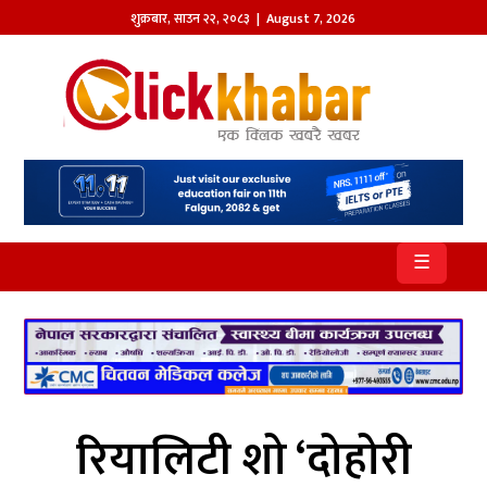
शुक्रबार
,
साउन
२२
,
२०८३
| August 7, 2026
होमपेज
खबर
समाज
प्रदेश
☰
आजको
पत्रिका
सम्पादकीय
राजनीति
रियालिटी शो ‘दोहोरी
अन्तर्राष्ट्रिय