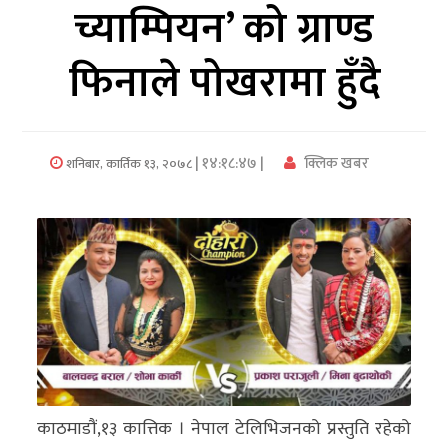
च्याम्पियन’ को ग्राण्ड
अर्थ/
फिनाले पोखरामा हुँदै
वाणिज्य
मनाेरञ्जन
| १४:१८:४७ |
क्लिक खबर
शनिबार, कार्तिक १३, २०७८
विज्ञान
प्रविधि
अन्तरर्वार्ता
विचार/
ब्लग
खेलकुद
रोचक
काठमाडौं,१३ कात्तिक । नेपाल टेलिभिजनको प्रस्तुति रहेको