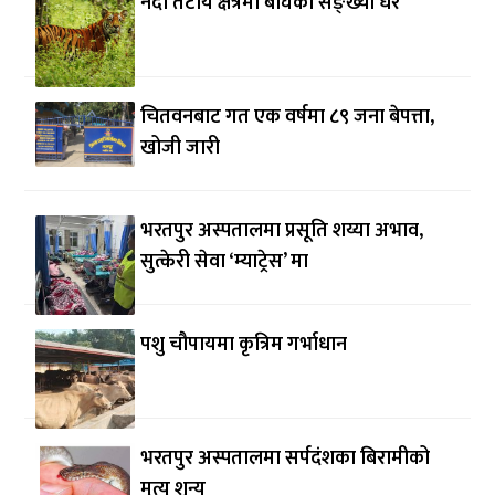
नदी तटीय क्षेत्रमा बाघको सङ्ख्या धेरै
चितवनबाट गत एक वर्षमा ८९ जना बेपत्ता,
खोजी जारी
भरतपुर अस्पतालमा प्रसूति शय्या अभाव,
सुत्केरी सेवा ‘म्याट्रेस’ मा
पशु चौपायमा कृत्रिम गर्भाधान
भरतपुर अस्पतालमा सर्पदंशका बिरामीको
मृत्यु शून्य