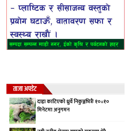
ताजा अपडेट
दाह्रा काटिएको ध्रुर्वे निकुञ्जभित्रैः १०÷१०
मिनेटमा अनुगमन