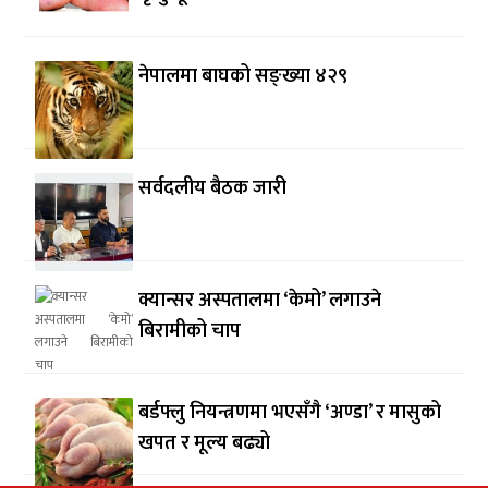
नेपालमा बाघको सङ्ख्या ४२९
सर्वदलीय बैठक जारी
क्यान्सर अस्पतालमा ‘केमो’ लगाउने
बिरामीको चाप
बर्डफ्लु नियन्त्रणमा भएसँगै ‘अण्डा’ र मासुको
खपत र मूल्य बढ्यो