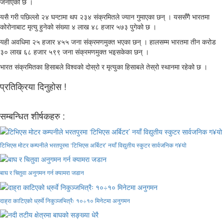
जनाएको छ ।
यसै गरी पछिल्लो २४ घन्टामा थप २३४ संक्रमितले ज्यान गुमाएका छन् । यससँगै भारतमा
कोरोनाबाट मृत्यु हुनेको संख्या ४ लाख ४८ हजार ५७३ पुगेको छ ।
यही अवधिमा २५ हजार ४५५ जना संक्रमणमुक्त भएका छन् । हालसम्म भारतमा तीन करोड
३० लाख ६८ हजार ५९९ जना संक्रमणमुक्त भइसकेका छन् ।
भारत संक्रमितका हिसाबले विश्वको दोस्रो र मृत्युका हिसाबले तेस्रो स्थानमा रहेको छ ।
प्रतिक्रिया दिनुहोस !
सम्बन्धित शीर्षकहरु :
टिभिएस मोटर कम्पनीले भरतपुरमा ‘टिभिएस अर्बिटर’ नयाँ विद्युतीय स्कुटर सार्वजनिक ग¥यो
बाघ र चितुवा अनुगमन गर्न क्यामरा जडान
दाह्रा काटिएको ध्रुर्वे निकुञ्जभित्रैः १०÷१० मिनेटमा अनुगमन