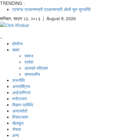
TRENDING :
प्रचण्ड
प्रधानमन्त्री
प्रधानमन्त्री ओली
सुन
सुनचाँदी
शनिबार
,
साउन
२३
,
२०८३
| August 8, 2026
×
होमपेज
खबर
समाज
प्रदेश
आजको पत्रिका
सम्पादकीय
राजनीति
अन्तर्राष्ट्रिय
अर्थ/वाणिज्य
मनाेरञ्जन
विज्ञान प्रविधि
अन्तरर्वार्ता
विचार/ब्लग
खेलकुद
रोचक
अन्य