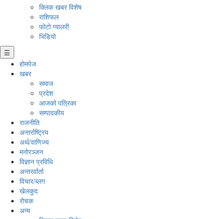
क्लिक खबर विशेष
राशिफल
फोटो ग्यालरी
भिडियो
☰
होमपेज
खबर
समाज
प्रदेश
आजको पत्रिका
सम्पादकीय
राजनीति
अन्तर्राष्ट्रिय
अर्थ/वाणिज्य
मनाेरञ्जन
विज्ञान प्रविधि
अन्तरर्वार्ता
विचार/ब्लग
खेलकुद
रोचक
अन्य