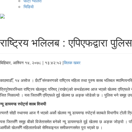
फोटो ग्यालरी
भिडियो
राष्ट्रिय भलिलब : एपिएफद्वारा पुलि
बिहिबार, आश्विन १४, २०७८
| १३:४२:५२ |
क्लिक खबर
काठमाडौँ, १४ असोज । छैटौँ संस्करणको राष्ट्रिय महिला तथा पुरुष क्लब भलिबल च्याम्पियनस
त्रिपुरेश्वरस्थित राष्ट्रिय खेलकुद परिषद् (राखेप)को कभर्डहलमा आज भएको खेलमा एपिएफल
जित निकाल्यो । यस जितसँगै एपिएफले दुई खेलमा छ अङ्क जोडेको छ । पुलिस भने समूह उपव
न्यू डायमन्ड स्पोर्ट्स क्लब विजयी
त्यस्तै सोही स्थानमा आज नै भएको अर्को खेलमा न्यू डायमन्ड स्पोर्ट्स क्लबले विभागीय टो
यस जितसँगै समूह बीको विजेतासमेत बनेको न्यू डायमन्डले दुई खेलमा छ अङ्क जोड्यो । पहि
आर्मीको खेलसँगै महिलातर्फको सेमिफाइनल समीकरणसमेत पूरा भएको छ ।