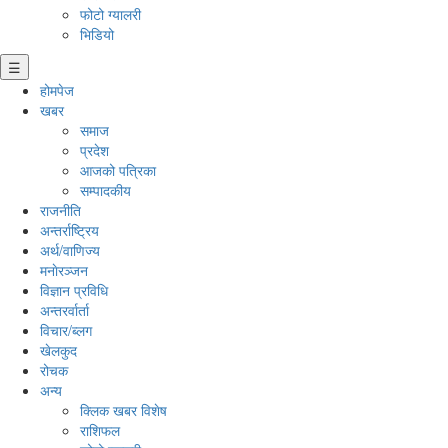
फोटो ग्यालरी
भिडियो
☰
होमपेज
खबर
समाज
प्रदेश
आजको पत्रिका
सम्पादकीय
राजनीति
अन्तर्राष्ट्रिय
अर्थ/वाणिज्य
मनाेरञ्जन
विज्ञान प्रविधि
अन्तरर्वार्ता
विचार/ब्लग
खेलकुद
रोचक
अन्य
क्लिक खबर विशेष
राशिफल