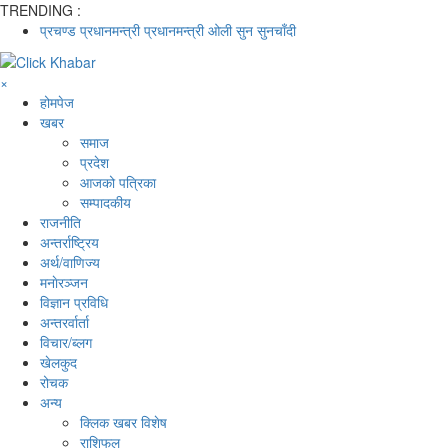
TRENDING :
प्रचण्ड
प्रधानमन्त्री
प्रधानमन्त्री ओली
सुन
सुनचाँदी
×
होमपेज
खबर
समाज
प्रदेश
आजको पत्रिका
सम्पादकीय
राजनीति
अन्तर्राष्ट्रिय
अर्थ/वाणिज्य
मनाेरञ्जन
विज्ञान प्रविधि
अन्तरर्वार्ता
विचार/ब्लग
खेलकुद
रोचक
अन्य
क्लिक खबर विशेष
राशिफल